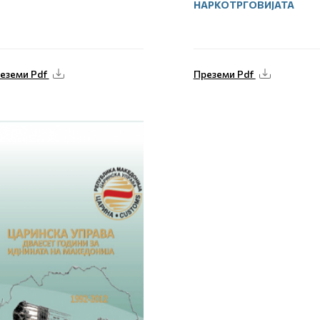
НАРКОТРГОВИЈАТА
еземи Pdf
Преземи Pdf