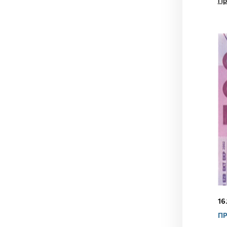
Пр
16
ПР