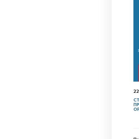
22
С
П
О