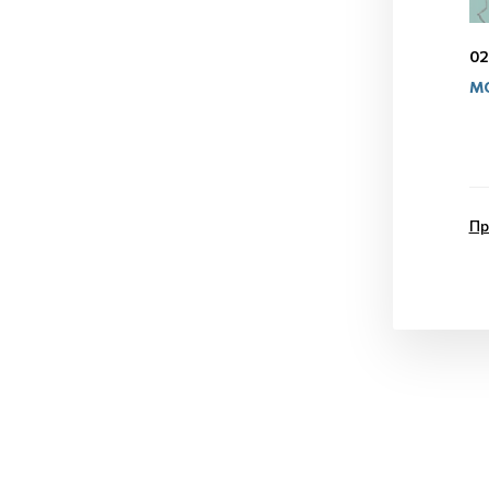
02
МО
Пр