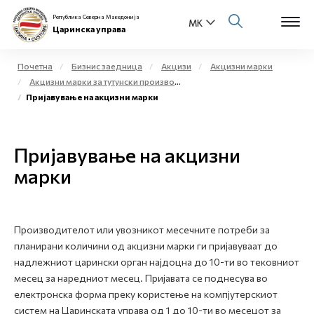
Република Северна Македонија
Царинска управа
Почетна
Бизнис заедница
Акцизи
Акцизни марки
Акцизни марки за тутунски производи
Open s
Пријавување на акцизни марки
За нас
Open s
Физички лица
Пријавување на акцизни
Open s
марки
Бизнис заедница
Open s
Е-Царина
Производителот или увозникот месечните потреби за
Open s
Медиа центар
планирани количини од акцизни марки ги пријавуваат до
надлежниот царински орган најдоцна до 10-ти во тековниот
Контакт
месец за наредниот месец. Пријавата се поднесува во
електронска форма преку користење на компјутерскиот
систем на Царинската управа од 1 до 10-ти во месецот за
Е-Весник