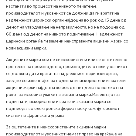
настанати во процесот на нивното печатење,
производителот и увозникот се должни да ги вратат на
надлежниот царински орган најдоцна во рок од 15 дена од
денот на утврдување на неправилноста, но не подоцна од
60 дена од денот на нивното подигнување. Надлежниот
царински орган ќе ги замени неисправните акцизни марки со
нови акцизни марки.
Акцизните марки кои не се искористени или се оштетени во
процесот на производство, производителот или увозникот
се должни да ги вратат на надлежниот царински орган,
заедно со извештајот за подигнати, искористени и вратени
акцизни марки најдоцна во рок од пет дена по истекот на
рокот за искористување на акцизни марки.Извештајот за
подигнати, искористени и вратени акцизни марки се
поднесува во електронска форма преку компјутерскиот
систем на Царинската управа.
За оштетените и неискористените акцизни марки
производителот и увозникот немаат право на враќање на