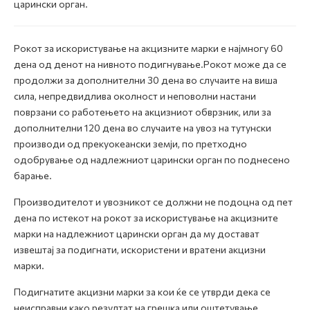
царински орган.
Рокот за искористување на акцизните марки е најмногу 60
дена од денот на нивното подигнување.Рокот може да се
продолжи за дополнителни 30 дена во случаите на виша
сила, непредвидлива околност и неповолни настани
поврзани со работењето на акцизниот обврзник, или за
дополнителни 120 дена во случаите на увоз на тутунски
производи од прекуокеански земји, по претходно
одобрување од надлежниот царински орган по поднесено
барање.
Производителот и увозникот се должни не подоцна од пет
дена по истекот на рокот за искористување на акцизните
марки на надлежниот царински орган да му достават
извештај за подигнати, искористени и вратени акцизни
марки.
Подигнатите акцизни марки за кои ќе се утврди дека се
неисправни како резултат на грешка или оштетување