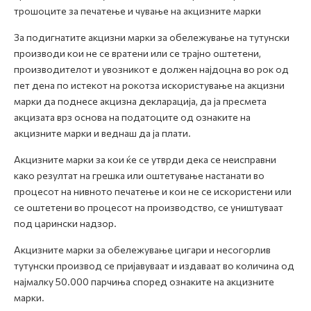
трошоците за печатење и чување на акцизните марки
За подигнатите акцизни марки за обележување на тутунски
производи кои не се вратени или се трајно оштетени,
производителот и увозникот е должен најдоцна во рок од
пет дена по истекот на рокотза искористување на акцизни
марки да поднесе акцизна декларација, да ја пресмета
акцизата врз основа на податоците од ознаките на
акцизните марки и веднаш да ја плати.
Акцизните марки за кои ќе се утврди дека се неисправни
како резултат на грешка или оштетување настанати во
процесот на нивното печатење и кои не се искористени или
се оштетени во процесот на производство, се уништуваат
под царински надзор.
Акцизните марки за обележување цигари и несогорлив
тутунски производ се пријавуваат и издаваат во количина од
најмалку 50.000 парчиња според ознаките на акцизните
марки.