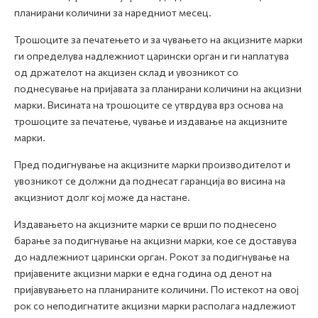
планирани количини за наредниот месец.
Трошоците за печатењето и за чувањето на акцизните марки
ги определува надлежниот царински орган и ги наплатува
од држателот на акцизен склад и увозникот со
поднесување на пријавата за планирани количини на акцизни
марки. Висината на трошоците се утврдува врз основа на
трошоците за печатење, чување и издавање на акцизните
марки.
Пред подигнување на акцизните марки производителот и
увозникот се должни да поднесат гаранција во висина на
акцизниот долг кој може да настане.
Издавањето на акцизните марки се врши по поднесено
барање за подигнување на акцизни марки, кое се доставува
до надлежниот царински орган. Рокот за подигнување на
пријавените акцизни марки е една година од денот на
пријавувањето на планираните количини. По истекот на овој
рок со неподигнатите акцизни марки располага надлежиот