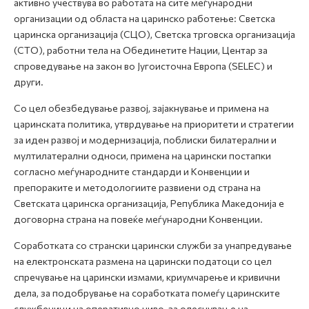
активно учествува во работата на сите меѓународни
организации од областа на царинско работење: Светска
царинска организација (СЦО), Светска трговска организација
(СТО), работни тела на Обединетите Нации, Центар за
спроведување на закон во Југоисточна Европа (SELEC) и
други.
Со цел обезбедување развој, зајакнување и примена на
царинската политика, утврдување на приоритети и стратегии
за иден развој и модернизација, поблиски билатерални и
мултилатерални односи, примена на царински постапки
согласно меѓународните стандарди и Конвенции и
препораките и методологиите развиени од страна на
Светската царинска организација, Република Македонија е
договорна страна на повеќе меѓународни Конвенции.
Соработката со странски царински служби за унапредување
на електронската размена на царински податоци со цел
спречување на царински измами, криумчарење и кривични
дела, за подобрување на соработката помеѓу царинските
службеници на оперативно ниво, за олеснување на