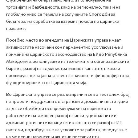
трговијата и безбедноста, како на регионално, така и на
глобално ниво се темели на склучените Спогодби за
билатерална соработка за взаемна помош по царински
прашања.
Посебно место во агендата на Царинската управа имаат
активностите насочени кон перманентно усогласување и
примена на царинското законодавство на ЕУ во Република
Македонија, исполнување на техничките и организациските
барања, развој на административниот капацитет, како и
проширување на јавната свест за начинот и филозофијата на
функционирањето на Царинската унија.
Во Царинската управа се реализирани и се во тек голем број
на проекти поддржани од странски и домашни институции
за да се обезбеди осовременување на царинското
работење и натамошен развој на инситуционалните и
административните капацитети како што се развој на ИТ
системи, подобрување на условите за работа, воведување
на модерни царински и акцизни постапки итн.