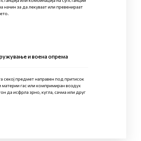
упстанција или комбинација на супстанции
 начин за да лекуваат или превенираат
ѓето.
ружување и воена опрема
та секој предмет направен под притисок
и материи гас или компримиран воздух
гон да исфрла зрно, кугла, сачма или друг