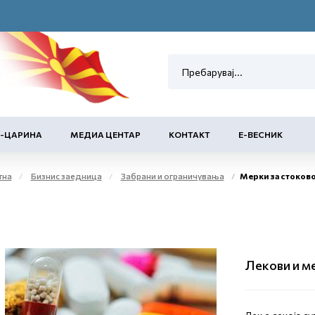
Е-ЦАРИНА
МЕДИА ЦЕНТАР
КОНТАКТ
Е-ВЕСНИК
тна
Бизнис заедница
Забрани и ограничувања
Мерки за стоков
Лекови и м