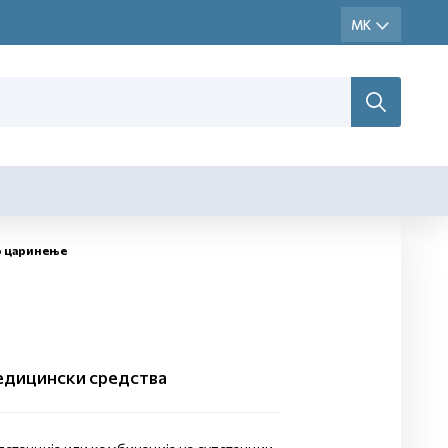
о царинење
едицински средства