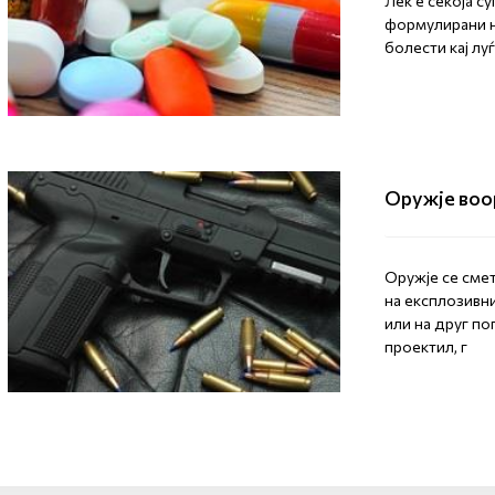
Лек е секоја с
формулирани на
болести кај лу
Оружје воо
Оружје се сме
на експлозивн
или на друг по
проектил, г