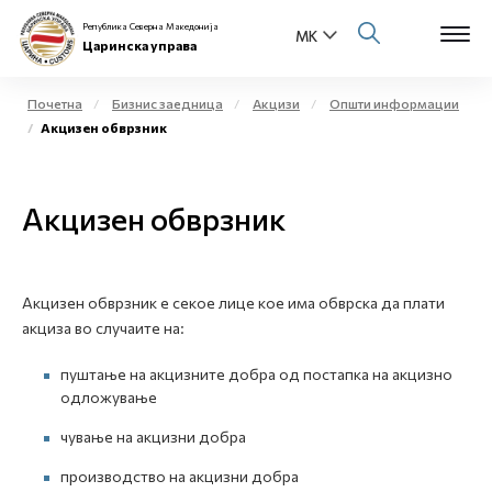
Република Северна Македонија
Царинска управа
Почетна
Бизнис заедница
Акцизи
Општи информации
Акцизен обврзник
Open s
За нас
Open s
Акцизен обврзник
Физички лица
Open s
Бизнис заедница
Акцизен обврзник е секое лице кое има обврска да плати
Open s
Е-Царина
акциза во случаите на:
Open s
пуштање на акцизните добра од постапка на акцизно
Медиа центар
одложување
Контакт
чување на акцизни добра
производство на акцизни добра
Е-Весник