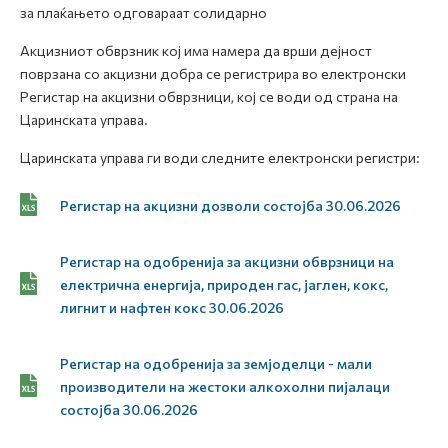
за плаќањето одговараат солидарно
Акцизниот обврзник кој има намера да врши дејност
поврзана со акцизни добра се регистрира во електронски
Регистар на акцизни обврзници, кој се води од страна на
Царинската управа.
Царинската управа ги води следните електронски регистри:
Регистар на акцизни дозволи состојба 30.06.2026
Регистар на одобренија за акцизни обврзници на
електрична енергија, природен гас, јаглен, кокс,
лигнит и нафтен кокс 30.06.2026
Регистар на одобренија за земјоделци - мали
производители на жестоки алкохолни пијалаци
состојба 30.06.2026