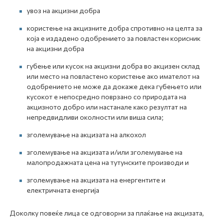
увоз на акцизни добра
користење на акцизните добра спротивно на целта за
која е издадено одобрението за повластен корисник
на акцизни добра
губење или кусок на акцизни добра во акцизен склад
или место на повластено користење ако имателот на
одобрението не може да докаже дека губењето или
кусокот е непосредно поврзано со природата на
акцизното добро или настанале како резултат на
непредвидливи околности или виша сила;
зголемување на акцизата на алкохол
зголемување на акцизата и/или зголемување на
малопродажната цена на тутунските производи и
зголемување на акцизата на енергентите и
електричната енергија
Доколку повеќе лица се одговорни за плаќање на акцизата,