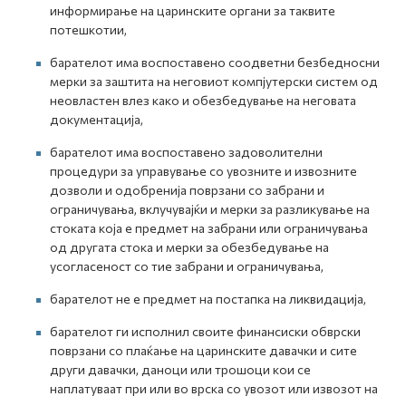
информирање на царинските органи за таквите
потешкотии,
барателот има воспоставено соодветни безбедносни
мерки за заштита на неговиот компјутерски систем од
неовластен влез како и обезбедување на неговата
документација,
барателот има воспоставено задоволителни
процедури за управување со увозните и извозните
дозволи и одобренија поврзани со забрани и
ограничувања, вклучувајќи и мерки за разликување на
стоката која е предмет на забрани или ограничувања
од другата стока и мерки за обезбедување на
усогласеност со тие забрани и ограничувања,
барателот не е предмет на постапка на ликвидација,
барателот ги исполнил своите финансиски обврски
поврзани со плаќање на царинските давачки и сите
други давачки, даноци или трошоци кои се
наплатуваат при или во врска со увозот или извозот на