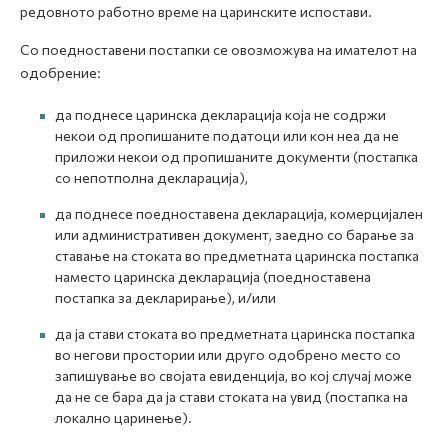
редовното работно време на царинските испостави.
Со поедноставени постапки се овозможува на имателот на
одобрение:
да поднесе царинска декларација која не содржи
некои од пропишаните податоци или кон неа да не
приложи некои од пропишаните документи (постапка
со непотполна декларација),
да поднесе поедноставена декларација, комерцијален
или административен документ, заедно со барање за
ставање на стоката во предметната царинска постапка
наместо царинска декларација (поедноставена
постапка за декларирање), и/или
да ја стави стоката во предметната царинска постапка
во негови простории или друго одобрено место со
запишување во својата евиденција, во кој случај може
да не се бара да ја стави стоката на увид (постапка на
локално царинење).