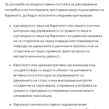
За употреба на поедноставена постапка за декларирање
потребно е во последните три години пред поднесување на
барањето, да бидат исполнети следниве критериуми:
одговорното лице кај барателот или лицето кое има
контрола над управувањето со правното лице и
одговорното лице кај барателот за царински прашања
не се сторители на тешка повреда или повеќекратни
повреди на царинските и даночните прописи и не се
сторители на тешко кривично дело во врска со
неговата економска дејност,
барателот има административна организација која
соодветствува со видот и обемот на деловните
активности и е погодна за управувањето со
движењето на стока, и има внатрешни контроли
соодветни за спречување, откривање и исправка на
грешки и спречување и откривање на нелегални и
неправилни трансакции,
барателот има воспоставено задоволителни