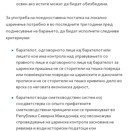
освен ако истите можат да бидат обезбедени.
За употреба на поедноставена постапка на локално
царинење потребно е во последните три години пред
поднесување на барањето, да бидат исполнети следниве
критериуми:
барателот, одговорното лице кај барателот или
лицето кое има контрола над управувањето со
правното лице и одговорното лице кај барателот за
царински прашања не се сторители на тешка повреда
или повеќекратни повреди на царинските и даночните
прописи и не се сторители на тешко кривично дело во
врска со неговата економска дејност,
барателот води сметководствен систем кој
соодветствува со општо прифатените
сметководствени принципи кои се применуваат во
Република Северна Македонија, кој овозможува
спроведување на царинска контрола заснована на
ревизија и води историски податоци кои