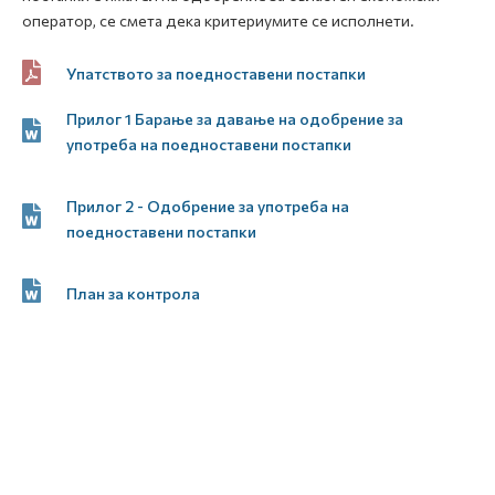
оператор, се смета дека критериумите се исполнети.
Упатството за поедноставени постапки
Прилог 1 Барање за давање на одобрение за
употреба на поедноставени постапки
Прилог 2 - Одобрение за употреба на
поедноставени постапки
План за контрола