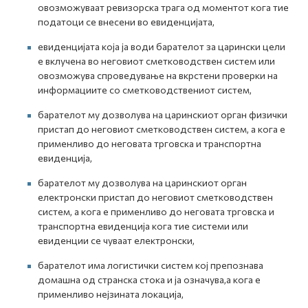
овозможуваат ревизорска трага од моментот кога тие
податоци се внесени во евиденцијата,
евиденцијата која ја води барателот за царински цели
е вклучена во неговиот сметководствен систем или
овозможува спроведување на вкрстени проверки на
информациите со сметководствениот систем,
барателот му дозволува на царинскиот орган физички
пристап до неговиот сметководствен систем, а кога е
применливо до неговата трговска и транспортна
евиденција,
барателот му дозволува на царинскиот орган
електронски пристап до неговиот сметководствен
систем, а кога е применливо до неговата трговска и
транспортна евиденција кога тие системи или
евиденции се чуваат електронски,
барателот има логистички систем кој препознава
домашна од странска стока и ја означува,а кога е
применливо нејзината локација,