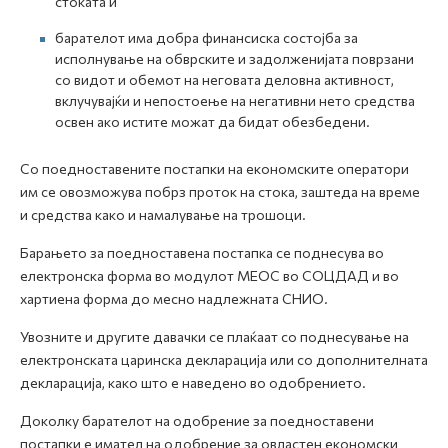
стоката и
барателот има добра финансиска состојба за
исполнување на обврските и задолженијата поврзани
со видот и обемот на неговата деловна активност,
вклучувајќи и непостоење на негативни нето средства
освен ако истите можат да бидат обезбедени.
Со поедноставените постапки на економските оператори
им се овозможува побрз проток на стока, заштеда на време
и средства како и намалување на трошоци.
Барањето за поедноставена постапка се поднесува во
електронска форма во модулот МЕОС во СОЦДАД и во
хартиена форма до месно надлежната СНИО.
Увозните и другите давачки се плаќаат со поднесување на
електронската царинска декларација или со дополнителната
декларација, како што е наведено во одобрението.
Доколку барателот на одобрение за поедноставени
постапки е имател на одобрение за овластен економски