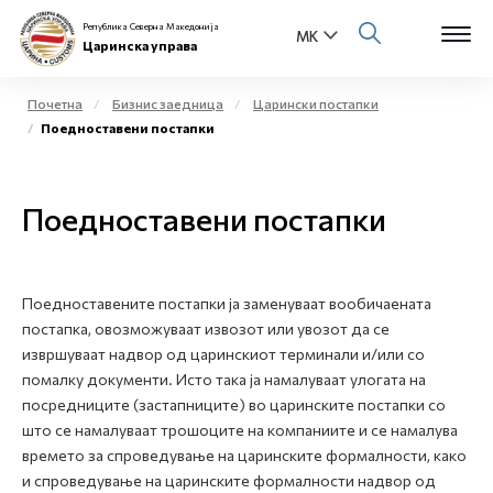
Република Северна Македонија
Царинска управа
Почетна
Бизнис заедница
Царински постапки
Поедноставени постапки
Open s
За нас
Open s
Поедноставени постапки
Физички лица
Open s
Бизнис заедница
Поедноставените постапки ја заменуваат вообичаената
Open s
Е-Царина
постапка, овозможуваат извозот или увозот да се
извршуваат надвор од царинскиот терминали и/или со
Open s
помалку документи. Исто така ја намалуваат улогата на
Медиа центар
посредниците (застапниците) во царинските постапки со
што се намалуваат трошоците на компаниите и се намалува
Контакт
времето за спроведување на царинските формалности, како
и спроведување на царинските формалности надвор од
Е-Весник