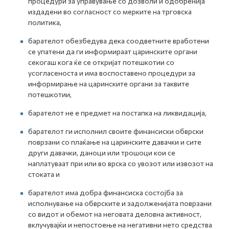
процедури за управување со дозволи и одобренија
издадени во согласност со мерките на трговска
политика,
барателот обезбедува дека соодветните вработени
се упатени да ги информираат царинските органи
секогаш кога ќе се откријат потешкотии со
усогласеноста и има воспоставено процедури за
информирање на царинските органи за таквите
потешкотии,
барателот не е предмет на постапка на ликвидација,
барателот ги исполнил своите финансиски обврски
поврзани со плаќање на царинските давачки и сите
други давачки, даноци или трошоци кои се
наплатуваат при или во врска со увозот или извозот на
стоката и
барателот има добра финансиска состојба за
исполнување на обврските и задолженијата поврзани
со видот и обемот на неговата деловна активност,
вклучувајќи и непостоење на негативни нето средства