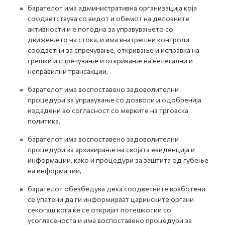
барателот има административна организација која
соодветствува со видот и обемот на деловните
активности и е погодна за управувањето со
движењето на стока, и има внатрешни контроли
соодветни за спречување, откривање и исправка на
грешки и спречување и откривање на нелегални и
неправилни трансакции,
барателот има воспоставено задоволителни
процедури за управување со дозволи и одобренија
издадени во согласност со мерките на трговска
политика,
барателот има воспоставено задоволителни
процедури за архивирање на својата евиденција и
информации, како и процедури за заштита од губење
на информации,
барателот обезбедува дека соодветните вработени
се упатени да ги информираат царинските органи
секогаш кога ќе се откријат потешкотии со
усогласеноста и има воспоставено процедури за