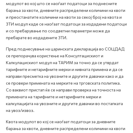
модулот во кој што се наоѓаат податоци за поднесните
барања за квоти, дневните распределени количини на квоти
и преостанатите количини на квоти за секој број на квота и
ЗТИ модул каде се наоѓаат податоци за издадени податоци
и со пребарување по соодветни параметри може да
пребарате во издадените ЗТИ.
Пред поднесување на царинската декларација во СОЦДАД
се препорачува користење на Консултацискиот и
Калкулацискиот модул на ТАРИМ за точно да се утврдат
тарифните и нетарифните мерки и нивната примена и да се
направи пресметка на увозните и другите давачки како и да
се провери примената на мерките на трговската политика.
Со ваквиот пристап ќе се направи проверка на точноста на
примената на тарифните и нетарифните мерки и
калкулацијата на увозните и другите давачки во постапката
на увоз/извоз.
Квота модулот во кој се наоѓаат податоци за дневните
барања за квоти, дневните распределени количини на квоти