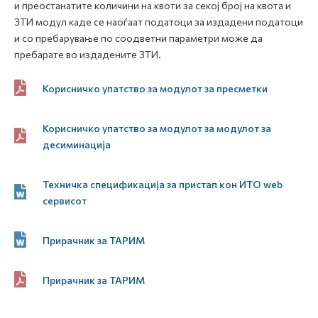
и преостанатите количини на квоти за секој број на квота и
ЗТИ модул каде се наоѓаат податоци за издадени податоци
и со пребарување по соодветни параметри може да
пребарате во издадените ЗТИ.
Корисничко упатство за модулот за пресметки
Корисничко упатство за модулот за модулот за
десиминација
Техничка спецификација за пристап кон ИТО web
сервисот
Прирачник за ТАРИМ
Прирачник за ТАРИМ