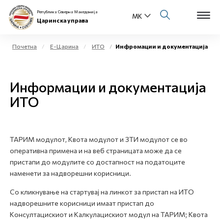
Република Северна Македонија
Царинска управа
Почетна
Е-Царина
ИТО
Инфромации и документација
Open s
За нас
Информации и документација
Open s
Физички лица
ИТО
Open s
Бизнис заедница
Open s
ТАРИМ модулот, Квота модулот и ЗТИ модулот се во
Е-Царина
оперативна примена и на веб страницата може да се
пристапи до модулите со достапност на податоците
Open s
Медиа центар
наменети за надворешни корисници.
Со кликнување на стартувај на линкот за пристап на ИТО
Контакт
надворешните корисници имаат пристап до
Kонсултацискиот и Kалкулацискиот модул на ТАРИМ; Kвота
Е-Весник