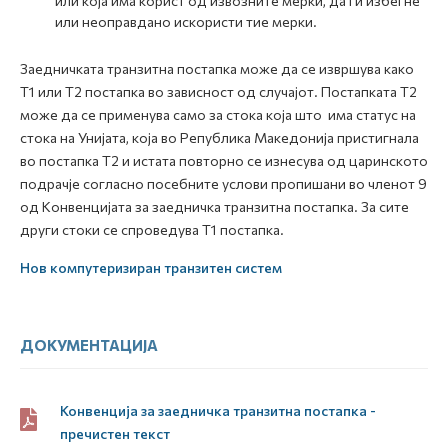
или која има корист од извозните мерки, да ги избегне
или неоправдано искористи тие мерки.
Заедничката транзитна постапка може да се извршува како
Т1 или Т2 постапка во зависност од случајот. Постапката Т2
може да се применува само за стока која што има статус на
стока на Унијата, која во Република Македонија пристигнала
во постапка Т2 и истата повторно се изнесува од царинското
подрачје согласно посебните услови пропишани во членот 9
од Конвенцијата за заедничка транзитна постапка. За сите
други стоки се спроведува Т1 постапка.
Нов компутеризиран транзитен систем
ДОКУМЕНТАЦИЈА
Конвенција за заедничка транзитна постапка -
пречистен текст