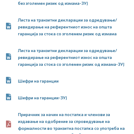
без зголемен ризик од измама-ЗУЈ
Листа на транзитни декларации за одредување/
ревидирање на референтниот износ на општа
гаранција за стока со зголемем ризик од измама
Листа на транзитни декларации за одредување/
ревидирање на референтниот износ на општа
гаранција за стока со зголемен ризик од измама-ЗУЈ
Шифри на гаранции
Шифри на гаранции-ЗУЈ
Прирачник за начин на постапка и членови за
издавање на одобрение за спроведување на
формалности во транзитна постапка со употреба на