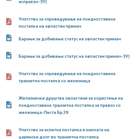
испраќач-ЗУЈ
Упатство за спроведување на поедноставена
постапка на овластен примач
Барање за добивање статус на овластен примач
Барање за добивање статус на овластен примач-ЗУЈ
Упатство за спроведување на поедноставена
транзитна постапка со железница
Железнички друштва овластени за користење на
поедноставена транзитна постапка за превоз со
железница-Листа Бр.39
Упатство за испитна постапка и наплата на
царински долг во транзитна постапка