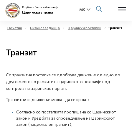
Република Северна Македонија
Царинска управа
Почетна
Бизнис заедница
Царински постапки
Транзит
Open s
За нас
Транзит
Open s
Физички лица
Open s
Бизнис заедница
Со транзитна постапка се одобрува движење од едно до
друго место во рамките на царинското подрачје под
Open s
Е-Царина
контрола на царинскиот орган.
Open s
Транзитните движење можат да се вршат:
Медиа центар
Согласно со постапката пропишана со Царинскиот
Контакт
закон и Уредбата за спроведување на Царинскиот
закон (национален транзит);
Е-Весник