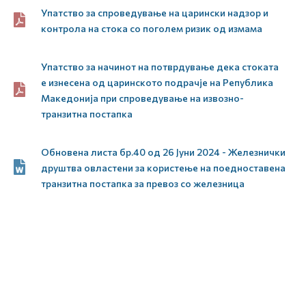
Упатство за спроведување на царински надзор и
контрола на стока со поголем ризик од измама
Упатство за начинот на потврдување дека стоката
е изнесена од царинското подрачје на Република
Македонија при спроведување на извозно-
транзитна постапка
Обновена листа бр.40 од 26 Јуни 2024 - Железнички
друштва овластени за користење на поедноставена
транзитна постапка за превоз со железница