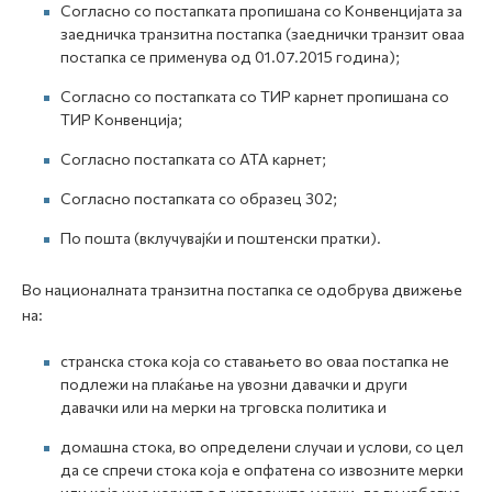
Согласно со постапката пропишана со Конвенцијата за
заедничка транзитна постапка (заеднички транзит оваа
постапка се применува од 01.07.2015 година);
Согласно со постапката со ТИР карнет пропишана со
ТИР Конвенција;
Согласно постапката со АТА карнет;
Согласно постапката со образец 302;
По пошта (вклучувајќи и поштенски пратки).
Во националната транзитна постапка се одобрува движење
на:
странска стока која со ставањето во оваа постапка не
подлежи на плаќање на увозни давачки и други
давачки или на мерки на трговска политика и
домашна стока, во определени случаи и услови, со цел
да се спречи стока која е опфатена со извозните мерки