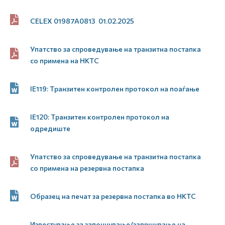
CELEX 01987A0813 01.02.2025
Упатство за спроведување на транзитна постапка
со примена на НКТС
IE119: Tранзитен контролен протокол на поаѓање
IE120: Tранзитен контролен протокол на
одредиште
Упатство за спроведување на транзитна постапка
со примена на резервна постапка
Образец на печат за резервна постапка во НКТС
Известување за започнување/завршување на