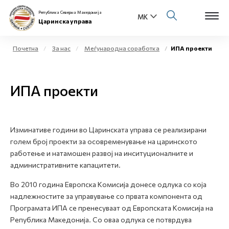
Република Северна Македонија
Царинска управа
Почетна
За нас
Меѓународна соработка
ИПА проекти
Open s
За нас
ИПА проекти
Open s
Физички лица
Open s
Бизнис заедница
Изминативе години во Царинската управа се реализирани
голем број проекти за осовременување на царинското
Open s
Е-Царина
работење и натамошен развој на инситуционалните и
административните капацитети.
Open s
Медиа центар
Во 2010 година Европска Комисија донесе одлука со која
надлежностите за управување со првата компонента од
Контакт
Програмата ИПА се пренесуваат од Европската Комисија на
Република Македонија. Со оваа одлука се потврдува
Е-Весник