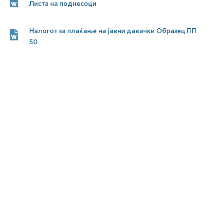
Листа на поднесоци
Налогот за плаќање на јавни давачки Образец ПП
50