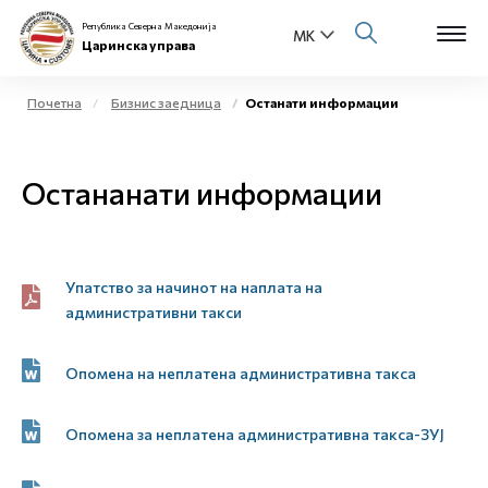
Република Северна Македонија
Царинска управа
Почетна
Бизнис заедница
Останати информации
Open s
За нас
Остананати информации
Open s
Физички лица
Open s
Бизнис заедница
Упатство за начинот на наплата на
Open s
административни такси
Е-Царина
Open s
Опомена на неплатена административна такса
Медиа центар
Контакт
Опомена за неплатена административна такса-ЗУЈ
Е-Весник