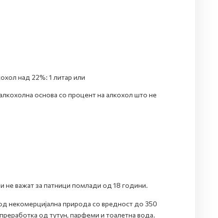
охол над 22%: 1 литар или
 алкохолна основа со процент на алкохол што не
и не важат за патници помлади од 18 години.
 од некомерцијална природа со вредност до 350
 преработка од тутун, парфеми и тоалетна вода.