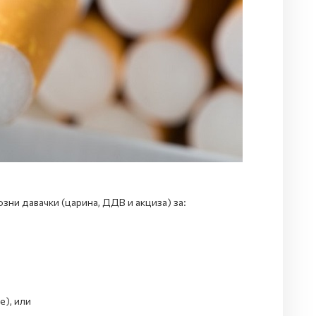
ни давачки (царина, ДДВ и акциза) за:
е), или