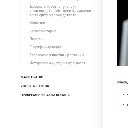
Дозволен број на тутунски
производи ослободени од давачки
во земјите од соседството
Животни
Фитосанитарна
Лекови
Оружје и муниција
Загрозени животни и растенија
Историска и културна вредност
МАЛИ ПРАТКИ
Mакед
УВОЗ НА ВОЗИЛА
ПРИВРЕМЕН УВОЗ НА ВОЗИЛА