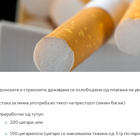
онските и странските државјани се ослободени од плаќање на увоз
стока за лична употреба во текот на престојот (личен багаж)
преработки од тутун:
200 цигари, или
100 цигарилоси (цигари со максимална тежина од 3 гр.по парч