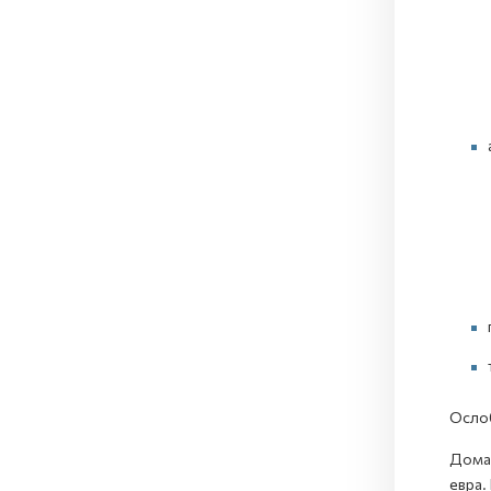
Ослоб
Домаш
евра.