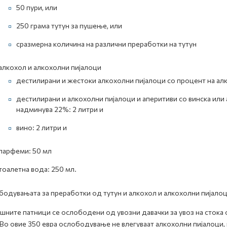
50 пури, или
250 грама тутун за пушење, или
сразмерна количина на различни преработки на тутун
алкохол и алкохолни пијалоци
дестилирани и жестоки алкохолни пијалоци со процент на алк
дестилирани и алкохолни пијалоци и аперитиви со винска или
надминува 22%: 2 литри и
вино: 2 литри и
парфеми: 50 мл
тоалетна вода: 250 мл.
одувањата за преработки од тутун и алкохол и алкохолни пијалоц
ните патници се ослободени од увозни давачки за увоз на стока
 Во овие 350 евра ослободување не влегуваат алкохолни пијалоци,