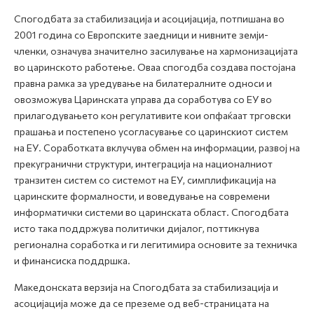
Спогодбата за стабилизација и асоцијација, потпишана во
2001 година со Европските заедници и нивните земји-
членки, означува значително засилување на хармонизацијата
во царинското работење. Оваа спогодба создава постојана
правна рамка за уредување на билатералните односи и
овозможува Царинската управа да соработува со ЕУ во
прилагодувањето кон регулативите кои опфаќаат трговски
прашања и постепено усогласување со царинскиот систем
на ЕУ. Соработката вклучува обмен на информации, развој на
прекугранични структури, интеграција на националниот
транзитен систем со системот на ЕУ, симплификација на
царинските формалности, и воведување на современи
информатички системи во царинската област. Спогодбата
исто така поддржува политички дијалог, поттикнува
регионална соработка и ги легитимира основите за техничка
и финансиска поддршка.
Македонската верзија на Спогодбата за стабилизација и
асоцијација може да се преземе од веб-страницата на