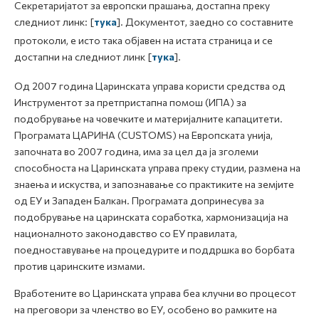
Секретаријатот за европски прашања, достапна преку
следниот линк: [
тука
]. Документот, заедно со составните
протоколи, е исто така објавен на истата страница и се
достапни на следниот линк [
тука
].
Од 2007 година Царинската управа користи средства од
Инструментот за претпристапна помош (ИПА) за
подобрување на човечките и материјалните капацитети.
Програмата ЦАРИНА (CUSTOMS) на Европската унија,
започната во 2007 година, има за цел да ја зголеми
способноста на Царинската управа преку студии, размена на
знаења и искуства, и запознавање со практиките на земјите
од ЕУ и Западен Балкан. Програмата допринесува за
подобрување на царинската соработка, хармонизација на
националното законодавство со ЕУ правилата,
поедноставување на процедурите и поддршка во борбата
против царинските измами.
Вработените во Царинската управа беа клучни во процесот
на преговори за членство во ЕУ, особено во рамките на