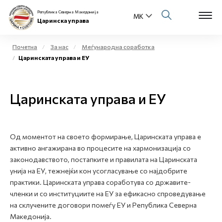
Република Северна Македонија
Царинска управа
Почетна
За нас
Меѓународна соработка
Царинската управа и ЕУ
Open s
За нас
Open s
Царинската управа и ЕУ
Физички лица
Open s
Бизнис заедница
Од моментот на своето формирање, Царинската управа е
Open s
Е-Царина
активно ангажирана во процесите на хармонизација со
законодавството, постапките и правилата на Царинската
Open s
унија на ЕУ, тежнејќи кон усогласување со најдобрите
Медиа центар
практики. Царинската управа соработува со државите-
членки и со институциите на ЕУ за ефикасно спроведување
Контакт
на склучените договори помеѓу ЕУ и Република Северна
Македонија.
Е-Весник