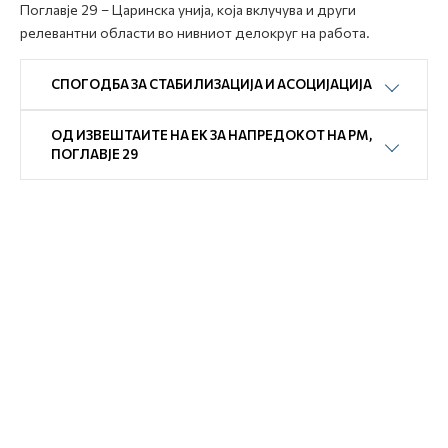
Поглавје 29 – Царинска унија, која вклучува и други
релевантни области во нивниот делокруг на работа.
СПОГОДБА ЗА СТАБИЛИЗАЦИЈА И АСОЦИЈАЦИЈА
ОД ИЗВЕШТАИТЕ НА ЕК ЗА НАПРЕДОКОТ НА РМ,
ПОГЛАВЈЕ 29