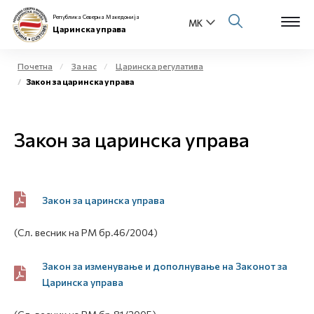
Република Северна Македонија
Царинска управа
Почетна
За нас
Царинска регулатива
Закон за царинска управа
Open s
За нас
Open s
Закон за царинска управа
Физички лица
Open s
Бизнис заедница
Open s
Закон за царинска управа
Е-Царина
Open s
(Сл. весник на РМ бр.46/2004)
Медиа центар
Закон за изменување и дополнување на Законот за
Контакт
Царинска управа
Е-Весник