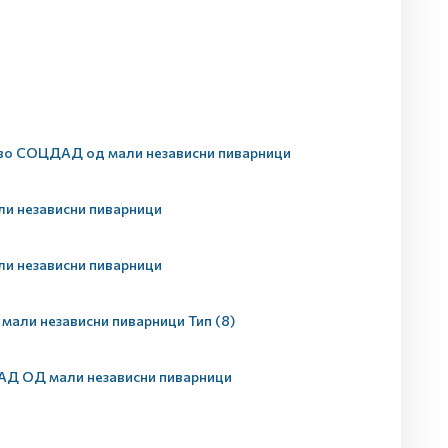
 во СОЦДАД од мали независни пиварници
и независни пиварници
и независни пиварници
 мали независни пиварници Тип (8)
ДАД ОД мали независни пиварници