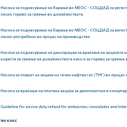
Насока за поднесување на барање во МЕОС - СОЦДАД за регистри
лесно гориво за греење во домаќинствата
Насока за поднесување на барање во МЕОС - СОЦДАД за регистри
лесно употребено во процес на производство
Насоки за поднесување на декларации за враќање на акцизата за
користи за греење на домаќинствата како и за гориво за греење
Насока за поврат на акциза на течен нафтен гас (ТНГ) во процес
Насока за враќање на платена акциза за дипломатски и конзула
Guideline for excise duty refund for embassies, consulates and inte
ен кокс