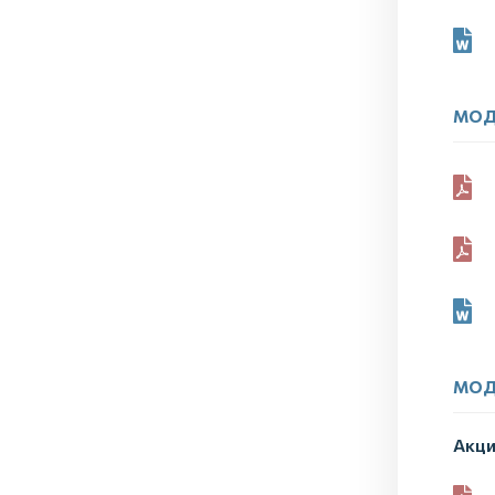
МОД
МОД
Акци