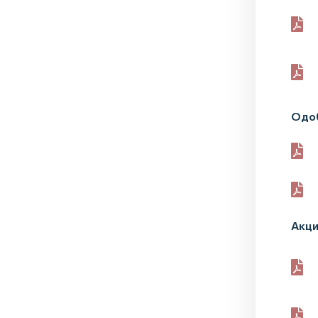
Одоб
Акци