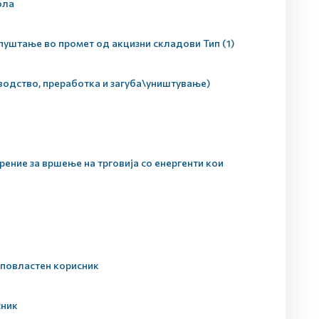
ола
пуштање во промет од акцизни складови Тип (1)
водство, преработка и загуба\уништување)
ение за вршење на трговија со енергенти кои
 повластен корисник
сник