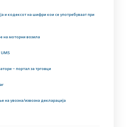
а и кодексот на шифри кои се употребуваат при
е на моторни возила
а UMS
атори – портал за трговци
ar
ње на увозна/извозна декларација