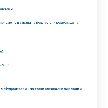
ористење
приемот од страна на повластени корисници на
ОС
во МЕОС
а меќупроизводи и жестоки алкохолни пијалоци и