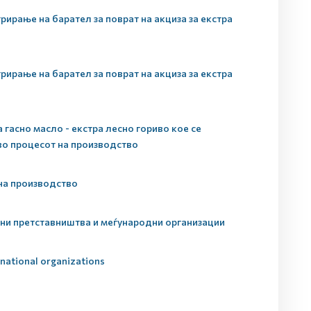
рање на барател за поврат на акциза за екстра
рање на барател за поврат на акциза за екстра
 гасно масло - екстра лесно гориво кое се
 во процесот на производство
 на производство
рни претставништва и меѓународни организации
rnational organizations