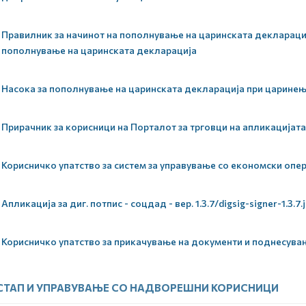
Правилник за начинот на пополнување на царинската декларациј
пополнување на царинската декларација
Насока за пополнување на царинската декларација при царинењ
Прирачник за корисници на Порталот за трговци на апликацијат
Корисничко упатство за систем за управување со економски опер
Апликација за диг. потпис - соцдад - вер. 1.3.7/digsig-signer-1.3.7.j
Корисничко упатство за прикачување на документи и поднесува
СТАП И УПРАВУВАЊЕ СО НАДВОРЕШНИ КОРИСНИЦИ