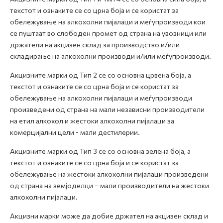
текстот и ознаките се со црна боја и се користат за
обележување на алкохолни пијалаци и меѓупроизводи кои
се пуштаат во слободен промет од страна на увозници или
држатели на акцизен склад за производство и/или
складирање на алкохолни производи и/или меѓупроизводи.
Акцизните марки од Тип 2 се со основна црвена боја, а
текстот и ознаките се со црна боја и се користат за
обележување на алкохолни пијалаци и меѓупроизводи
произведени од страна на мали независни производители
на етил алкохол и жестоки алкохолни пијалаци за
комерцијални цели - мали дестилерии.
Акцизните марки од Тип 3 се со основна зелена боја, а
текстот и ознаките се со црна боја и се користат за
обележување на жестоки алкохолни пијалаци произведени
од страна на земјоделци – мали производители на жестоки
алкохолни пијалаци.
Акцизни марки може да добие држател на акцизен склад и