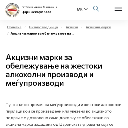
Република Северна Македонија
Царинска управа
Почетна
Бизнис заедница
Акцизи
Акцизни марки
Акцизни марки за обележување на жестоки алкохолни производи и меѓупроизводи
Open s
За нас
Open s
Акцизни марки за
Физички лица
обележување на жестоки
Open s
Бизнис заедница
алкохолни производи и
меѓупроизводи
Open s
Е-Царина
Open s
Медиа центар
Пуштање во промет на меѓупроизводи и жестоки алкохолни
пијалаци кои се произведени или увезени во акцизното
Контакт
подрачје е дозволено само доколку се обележани со
акцизна марка издадена од Царинската управа на која се
Е-Весник