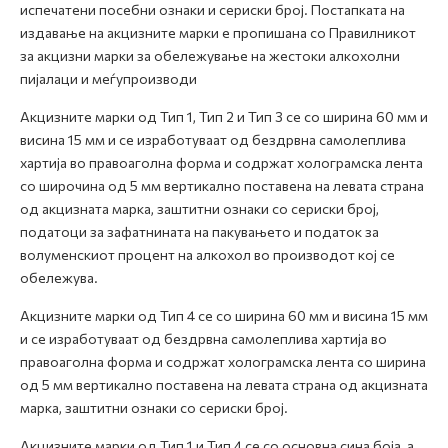
испечатени посебни ознаки и сериски број. Постапката на
издавање на акцизните марки е пропишана со Правилникот
за акцизни марки за обележување на жестоки алкохолни
пијалаци и меѓупроизводи
Акцизните марки од Тип 1, Тип 2 и Тип 3 се со ширина 60 мм и
висина 15 мм и се изработуваат од бездрвна самолеплива
хартија во правоаголна форма и содржат холограмска лента
со широчина од 5 мм вертикално поставена на левата страна
од акцизната марка, заштитни ознаки со сериски број,
податоци за зафатнината на пакувањето и податок за
волуменскиот процент на алкохол во производот кој се
обележува.
Акцизните марки од Тип 4 се со ширина 60 мм и висина 15 мм
и се изработуваат од бездрвна самолеплива хартија во
правоаголна форма и содржат холограмска лента со ширина
од 5 мм вертикално поставена на левата страна од акцизната
марка, заштитни ознаки со сериски број.
Акцизните марки од Тип 1 и Тип 4 се со основна сина боја, а