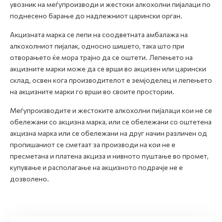
увозник на меѓупроизводи и жестоки алкохолни пијалаци по
поднесено барање до надлежниот царински орган.
Акцизната марка се лепи на соодветната амбалажа на
алкохолниот пијалак, односно шишето, така што при
отворањето ќе мора трајно да се оштети. Лепењето на
акцизните марки може да се врши во акцизен или царински
склад, освен кога производителот е земјоделец и лепењето
на акцизните марки го врши во своите простории.
Меѓупроизводите и жестоките алкохолни пијалаци кои не се
обележани со акцизна марка, или се обележани со оштетена
акцизна марка или се обележани на друг начин различен од
пропишаниот се сметаат за производи на кои не е
пресметана и платена акциза и нивното пуштање во промет,
купување и располагање на акцизното подрачје не е
дозволено.