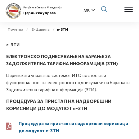
Република Северна Македонија
Царинска управа
Почетна
Е-Царина
е-ЗТИ
Open s
е-ЗТИ
За нас
Open s
ЕЛЕКТРОНСКО ПОДНЕСУВАЊЕ НА БАРАЊЕ ЗА
Физички лица
ЗАДОЛЖИТЕЛНА ТАРИФНА ИНФОРАМЦИЈА (ЗТИ)
Open s
Царинската управа во системот ИТO воспостави
Бизнис заедница
функционалност за електронско поднесување на Барања за
Open s
Задолжителна тарифна информација (ЗТИ).
Е-Царина
ПРОЦЕДУРА ЗА ПРИСТАП НА НАДВОРЕШНИ
Open s
Медиа центар
КОРИСНИЦИ ДО МОДУЛОТ е-ЗТИ
Контакт
Процедура за пристап на надворешни корисници
до модулот е-ЗТИ
Е-Весник