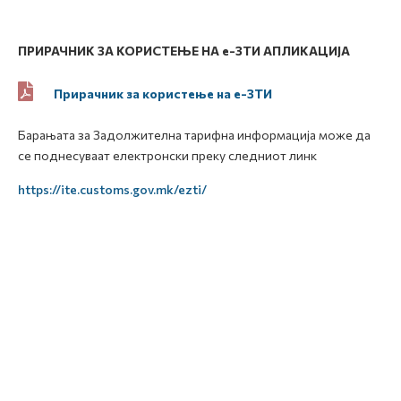
ПРИРАЧНИК
ЗА КОРИСТЕЊЕ НА
e
-ЗТИ
АПЛИКАЦИЈА
Прирачник за користење на е-ЗТИ
Барањата за Задолжителна тарифна информација може да
се поднесуваат електронски преку следниот линк
https://ite.customs.gov.mk/ezti/