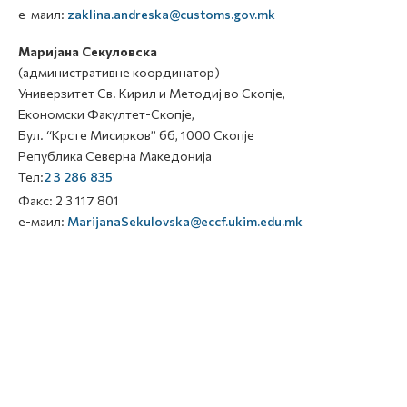
е-маил:
zaklina.andreska@customs.gov.mk
Маријана Секуловска
(административне координатор)
Универзитет Св. Кирил и Методиј во Скопје,
Економски Факултет-Скопје,
Бул. “Крсте Мисирков” бб, 1000 Скопје
Република Северна Македонија
Тел:
2 3 286 835
Факс: 2 3 117 801
е-маил:
MarijanaSekulovska@eccf.ukim.edu.mk