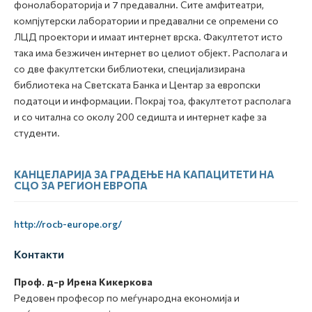
фонолабораторија и 7 предавални. Сите амфитеатри,
компјутерски лаборатории и предавални се опремени со
ЛЦД проектори и имаат интернет врска. Факултетот исто
така има безжичен интернет во целиот објект. Располага и
со две факултетски библиотеки, специјализирана
библиотека на Светската Банка и Центар за европски
податоци и информации. Покрај тоа, факултетот располага
и со читална со околу 200 седишта и интернет кафе за
студенти.
КАНЦЕЛАРИЈА ЗА ГРАДЕЊЕ НА КАПАЦИТЕТИ НА
СЦО ЗА РЕГИОН ЕВРОПА
http://rocb-europe.org/
Контакти
Проф. д-р Ирена Кикеркова
Редовен професор по меѓународна економија и