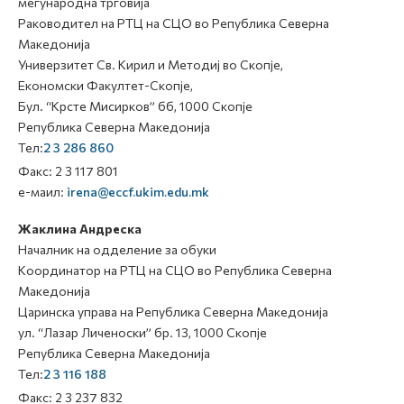
меѓународна трговија
Раководител на РТЦ на СЦО во Република Северна
Македонија
Универзитет Св. Кирил и Методиј во Скопје,
Економски Факултет-Скопје,
Бул. “Крсте Мисирков” бб, 1000 Скопје
Република Северна Македонија
Тел:
2 3 286 860
Факс: 2 3 117 801
е-маил:
irena@eccf.ukim.edu.mk
Жаклина Андреска
Началник на одделение за обуки
Координатор на РТЦ на СЦО во Република Северна
Македонија
Царинска управа на Република Северна Македонија
ул. “Лазар Личеноски” бр. 13, 1000 Скопје
Република Северна Македонија
Тел:
2 3 116 188
Факс: 2 3 237 832