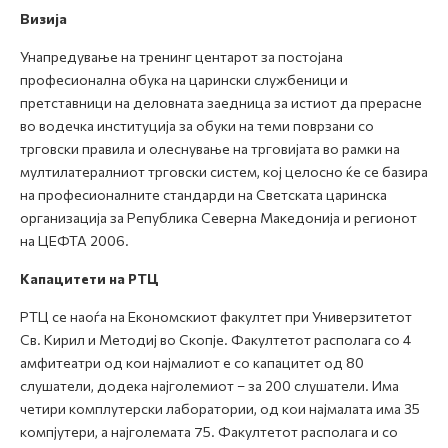
Визија
Унапредување на тренинг центарот за постојана
професионална обука на царински службеници и
претставници на деловната заедница за истиот да прерасне
во водечка институција за обуки на теми поврзани со
трговски правила и олеснување на трговијата во рамки на
мултилатералниот трговски систем, кој целосно ќе се базира
на професионалните стандарди на Светската царинска
организација за Република Северна Македонија и регионот
на ЦЕФТА 2006.
Капацитети на РТЦ
РТЦ се наоѓа на Економскиот факултет при Универзитетот
Св. Кирил и Методиј во Скопје. Факултетот располага со 4
амфитеатри од кои најмалиот е со капацитет од 80
слушатели, додека најголемиот – за 200 слушатели. Има
четири комплутерски лаборатории, од кои најмалата има 35
компјутери, а најголемата 75. Факултетот располага и со