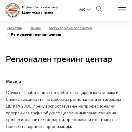
Република Северна Македонија
Царинска управа
Почетна
За нас
Меѓународна соработка
Регионален тренинг центар
Open s
За нас
Open s
Регионален тренинг центар
Физички лица
Open s
Бизнис заедница
Мисија
Open s
Е-Царина
Обука на вработени за потребите на Царинската управа и
Open s
бизнис заедницата, потребна за регионалната интеграција
Медиа центар
ЦЕФТА 2006, преку воспоставување на професионални
програми за трајна обука со целосна имплементација на
Контакт
професионалните стандарди, препорачани од страна на
Светската царинска организација.
Е-Весник