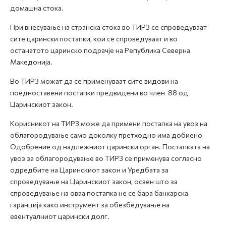
домашна стока.
При внесување на странска стока во ТИРЗ се спроведуваат
сите царински постапки, кои се спроведуваат и во
останатото царинско подрачје на Република Северна
Македонија.
Во ТИРЗ можат да се применуваат сите видови на
поедноставени постапки предвидени во член 88 од
Царинскиот закон.
Корисникот на ТИРЗ може да примени постапка на увоз на
облагородување само доколку претходно има добиено
Одобрение од надлежниот царински орган. Постапката на
увоз за облагородување во ТИРЗ се применува согласно
одредбите на Царинскиот закон и Уредбата за
спроведување на Царинскиот закон, освен што за
спроведување на оваа постапка не се бара банкарска
гаранција како инструмент за обезбедување на
евентуалниот царински долг.