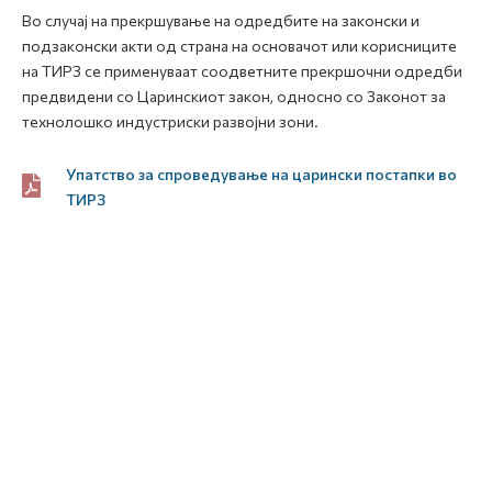
Во случај на прекршување на одредбите на законски и
подзаконски акти од страна на основачот или корисниците
на ТИРЗ се применуваат соодветните прекршочни одредби
предвидени со Царинскиот закон, односно со Законот за
технолошко индустриски развојни зони.
Упатство за спроведување на царински постапки во
ТИРЗ