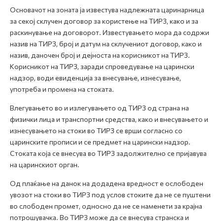
Основачот на зоната ја известува надлежната царинарница
за секој склучен договор за користење на ТИРЗ, како и за
раскинување на договорот. Известувањето мора да содржи
назив на ТИРЗ, број и датум на склучениот договор, како и
назив, даночен број и дејноста на корисникот на ТИРЗ.
Корисникот на ТИРЗ, заради спроведување на царински
надзор, води евиденција за внесување, изнесување,
употреба и промена на стоката.
Влегувањето во и излегувањето од ТИРЗ од страна на
физички лица и транспортни средства, како и внесувањето и
изнесувањето на стоки во ТИРЗ се врши согласно со
царинските прописи и се предмет на царински надзор.
Стоката која се внесува во ТИРЗ задолжително се пријавува
на царинскиот орган.
Од плаќање на данок на додадена вредност е ослободен
увозот на стоки во ТИРЗ под услов стоките да не се пуштени
во слободен промет, односно да не се наменети за крајна
потрошувачка. Во ТИРЗ може да се внесува странска и