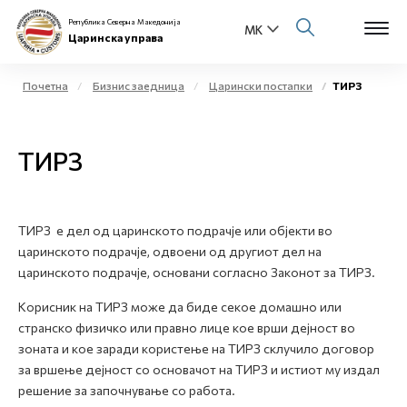
Република Северна Македонија
Царинска управа
Почетна
Бизнис заедница
Царински постапки
ТИРЗ
Open s
За нас
ТИРЗ
Open s
Физички лица
Open s
Бизнис заедница
ТИРЗ е дел од царинското подрачје или објекти во
царинското подрачје, одвоени од другиот дел на
Open s
Е-Царина
царинското подрачје, основани согласно Законот за ТИРЗ.
Open s
Корисник на ТИРЗ може да биде секое домашно или
Медиа центар
странско физичко или правно лице кое врши дејност во
зоната и кое заради користење на ТИРЗ склучило договор
Контакт
за вршење дејност со основачот на ТИРЗ и истиот му издал
решение за започнување со работа.
Е-Весник