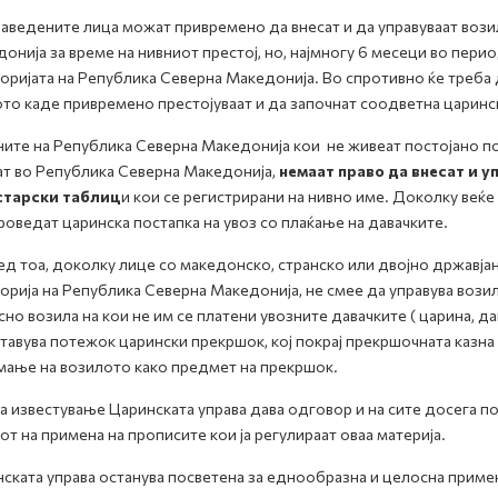
аведените лица можат привремено да внесат и да управуваат вози
онија за време на нивниот престој, но, најмногу 6 месеци во пери
оријата на Република Северна Македонија. Во спротивно ќе треба д
то каде привремено престојуваат и да започнат соодветна царинск
ните на Република Северна Македонија кои не живеат постојано по
т во Република Северна Македонија,
немаат право да внесат и у
старски таблиц
и кои се регистрирани на нивно име. Доколку веќ
роведат царинска постапка на увоз со плаќање на давачките.
д тоа, доколку лице со македонско, странско или двојно државја
орија на Република Северна Македонија, не смее да управува возил
но возила на кои не им се платени увозните давачките ( царина, д
тавува потежок царински прекршок, кој покрај прекршочната казна
ање на возилото како предмет на прекршок.
а известување Царинската управа дава одговор и на сите досега п
от на примена на прописите кои ја регулираат оваа материја.
ската управа останува посветена за еднообразна и целосна примен