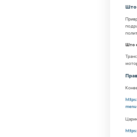
Што 
Привр
подра
полит
Што 
Транс
мотор
Прав
Конве
https
menu-
Царин
https