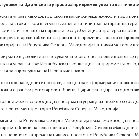
тување на Царинската управа за привремен увоз за патнички 
ската управа како дел од своите законски надлежности врши конт
ола на стоките кои влегуваат, излегуваат или транзитираат на тер
 се и активностите на царинските службеници за проверка на осно
ски регистарски таблици на граничните премини. Притоа се провер
риторијата на Република Северна Македонија патнички моторни воз
риумите и условите за внесување и користење на овие возила се 
ската управа и тоа: Истанбулската конвенција за приремен увоз,
ата за спровеување на Царинскиот закон.
сно горенаведените прописи, а со цел за информирање на јавноста
довни странски регистарски таблици, Царинската управа го достав
анци можат слободно да внесуваат и управуваат возило со редов
от привремен престој во Република Северна Македонија.
ѓаните на Република Северна Македонија имаат можност да внеса
тарски таблици на територијата на Република Северна Македонија,
тат возилото за време на нивниот престој во Република Северна М