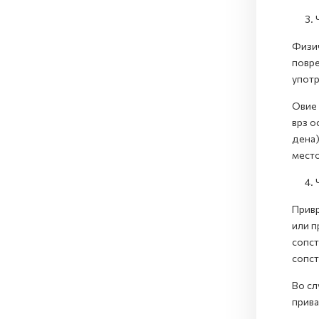
3. Чл
Физич
повре
употр
Овие 
врз о
дена)
место
4. Чл
Привр
или п
сопст
сопст
Во сл
прива