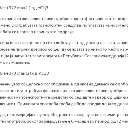
ен 372 став (1) од УСЦЗ
ки лица со живеалиште или одобрен престој во царинското подра
мено употребуваат транспортни средства, по упатства на носителот
ебата се наоѓа во царинското подрачје.
лица исто така целосно се ослободуваат од увозни давачки за при
снова на писмен договор со цел да се вратат во нивното место на
 и да ја напуштат територијата на Република Северна Македонија (
то на живеење.
ен 373 став (2) од УСЦЗ
емен увоз со целосно ослободување од увозни давачки се одобру
риватно ги употребува физичко лице со живеалиште или одобрен п
веникот на транспортните средства со седиште надвор од царинск
веникот. Приватната употреба треба да биде предвидена со дого
учај на комерцијална употреба, рокот за завршување е времетраењет
тна употреба, рокот за завршување е 6 месеци во период од 12 ме