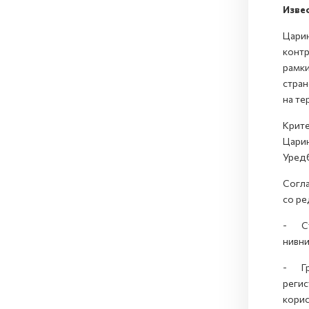
Извес
Царин
контр
рамки
стран
на те
Крите
Царин
Уредб
Согла
со ре
- Стр
нивни
- Гра
регис
корис