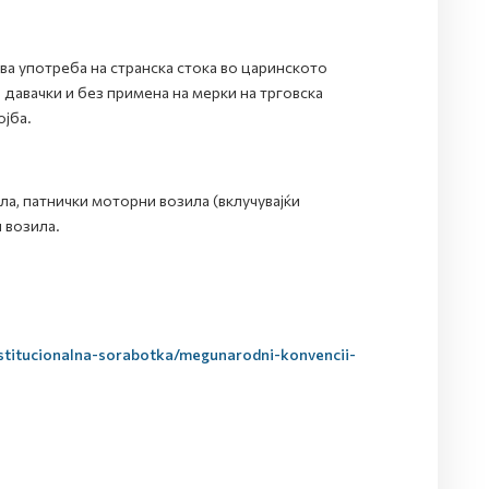
а употреба на странска стока во царинското
давачки и без примена на мерки на трговска
ојба.
ла, патнички моторни возила (вклучувајќи
 возила.
titucionalna-sorabotka/megunarodni-konvencii-