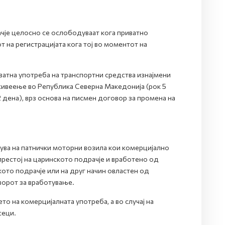
чје целосно се ослободуваат кога приватно
 на регистрацијата кога тој во моментот на
ватна употреба на транспортни средства изнајмени
 живеење во Република Северна Македонија (рок 5
2 дена), врз основа на писмен договор за промена на
ва на патнички моторни возила кои комерцијално
рестој на царинското подрачје и вработено од
ото подрачје или на друг начин овластен од
ворот за вработување.
о на комерцијалната употреба, а во случај на
сеци.