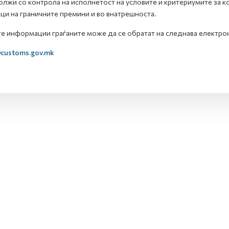
лжи со контрола на исполнетост на условите и критериумите за ко
ци на граничните премини и во внатрешноста.
те информации граѓаните може да се обратат на следнава електрон
customs.gov.mk