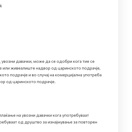
4
увозни давачки, може да се одобри кога тие се
е или живеалиште надвор од царинското подрачје,
ото подрачје и во случај на комерцијална употреба
вор од царинското подрачје.
лаќање на увозни давачки кога употребуваат
требуваат од друштво за изнајмување за повторен