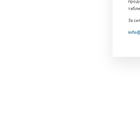
продо
табли
За си
info@