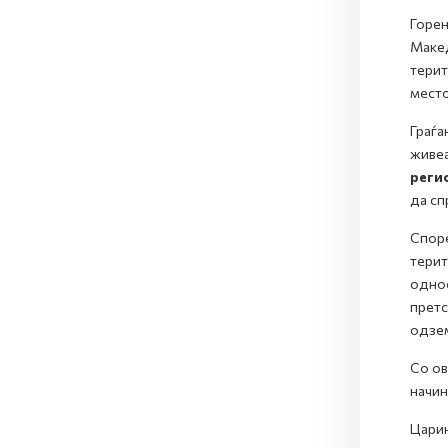
Горен
Макед
терит
место
Граѓа
живеа
реги
да сп
Споре
терит
однос
претс
одзем
Со ов
начин
Царин