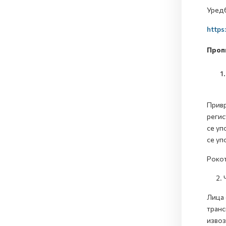
Уредб
https
Проп
Привр
регис
се уп
се уп
Рокот
2. Чл
Лица 
транс
извоз