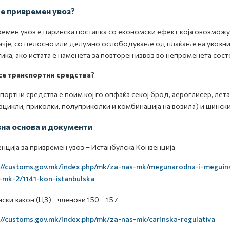
е привремен увоз?
емен увоз е царинска постапка со економски ефект која овозможув
чје, со целосно или делумно ослободување од плаќање на увозни 
ика, ако истата е наменета за повторен извоз во непроменета сост
се транспортни средства?
портни средства е поим кој го опфаќа секој брод, аероглисер, лета
цикли, приколки, полуприколки и комбинација на возила) и шински
на основа и документи
нција за привремен увоз – Истанбулска Конвенција
://customs.gov.mk/index.php/mk/za-nas-mk/megunarodna-i-meguins
mk-2/1141-kon-istanbulska
ски закон (ЦЗ) - членови 150 – 157
://customs.gov.mk/index.php/mk/za-nas-mk/carinska-regulativa