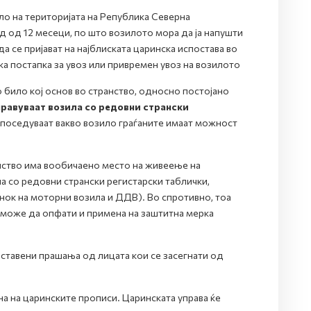
ло на територијата на Република Северна
од од 12 месеци, по што возилото мора да ја напушти
а се пријават на најблиската царинска испостава во
а постапка за увоз или привремен увоз на возилото
 било кој основ во странство, односно постојано
правуваат возила со редовни странски
е поседуваат вакво возило граѓаните имаат можност
нство има вообичаено место на живеење на
а со редовни странски регистарски таблички,
анок на моторни возила и ДДВ). Во спротивно, тоа
 може да опфати и примена на заштитна мерка
оставени прашања од лицата кои се засегнати од
а на царинските прописи. Царинската управа ќе