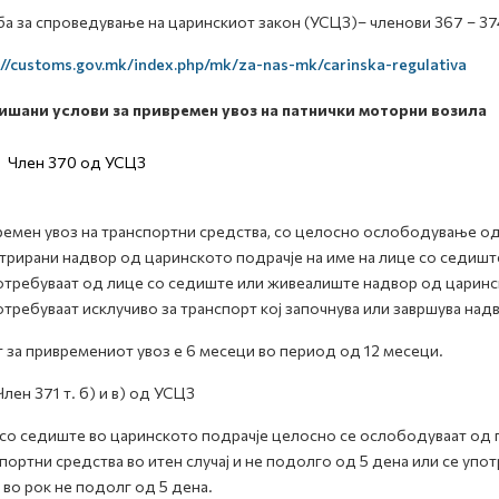
а за спроведување на царинскиот закон (УСЦЗ)– членови 367 – 37
://customs.gov.mk/index.php/mk/za-nas-mk/carinska-regulativa
ишани услови за привремен увоз на патнички моторни возила
Член 370 од УСЦЗ
емен увоз на транспортни средства, со целосно ослободување од 
трирани надвор од царинското подрачје на име на лице со седишт
отребуваат од лице со седиште или живеалиште надвор од царинск
отребуваат исклучиво за транспорт кој започнува или завршува над
 за привремениот увоз е 6 месеци во период од 12 месеци.
ен 371 т. б) и в) од УСЦЗ
со седиште во царинското подрачје целосно се ослободуваат од п
портни средства во итен случај и не подолго од 5 дена или се упо
 во рок не подолг од 5 дена.