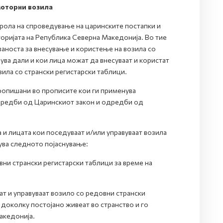
моторни возила
рола на спроведување на царинските постапки и
иторијата на Република Северна Македонија. Во тие
ваноста за внесување и користење на возила со
ува дали и кои лица можат да внесуваат и користат
ила со странски регистарски таблици.
пропишани во прописите кои ги применува
 одредби од Царинскиот закон и одредби од
 и лицата кои поседуваат и/или управуваат возила
ува следното појаснување:
ни странски регистарски таблици за време на
т и управуваат возило со редовни странски
 доколку постојано живеат во странство и го
акедонија.