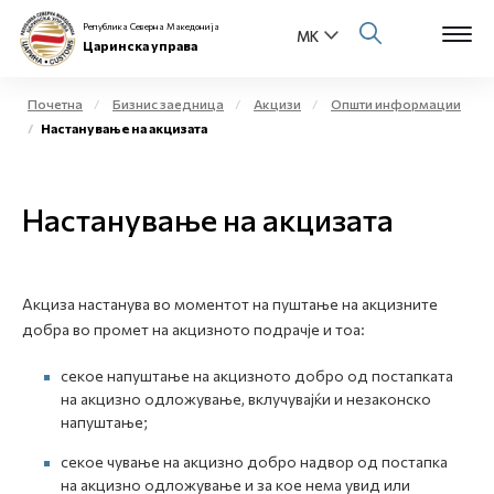
Република Северна Македонија
Царинска управа
Почетна
Бизнис заедница
Акцизи
Општи информации
Настанување на акцизата
Open s
За нас
Open s
Настанување на акцизата
Физички лица
Open s
Бизнис заедница
Акциза настанува во моментот на пуштање на акцизните
Open s
Е-Царина
добра во промет на акцизното подрачје и тоа:
Open s
секое напуштање на акцизното добро од постапката
Медиа центар
на акцизно одложување, вклучувајќи и незаконско
напуштање;
Контакт
секое чување на акцизно добро надвор од постапка
на акцизно одложување и за кое нема увид или
Е-Весник