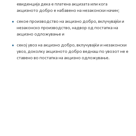
евиденција дека е платена акцизата или кога
акцизното добро е набавено на незаконски начин;
секое производство на акцизно добро, вклучувајќи и
незаконско производство, надвор од постапка на
акцизно одложување и
секој увоз на акцизно добро, вклучувајќи и незаконски
увоз, доколку акцизното добро веднаш по увозот не е
ставено во постапка на акцизно одложување.