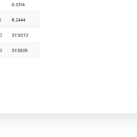
0.3314
K
8.2444
D
37.9272
D
37.5505