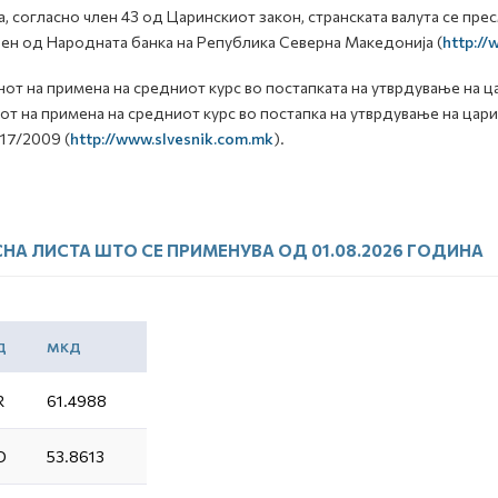
а, согласно член 43 од Царинскиот закон, странската валута се пр
ен од Народната банка на Република Северна Македонија (
http:/
от на примена на средниот курс во постапката на утврдување на ц
от на примена на средниот курс во постапка на утврдување на цар
117/2009 (
http://www.slvesnik.com.mk
).
НА ЛИСТА ШТО СЕ ПРИМЕНУВА ОД 01.08.2026 ГОДИНА
Д
МКД
R
61.4988
D
53.8613