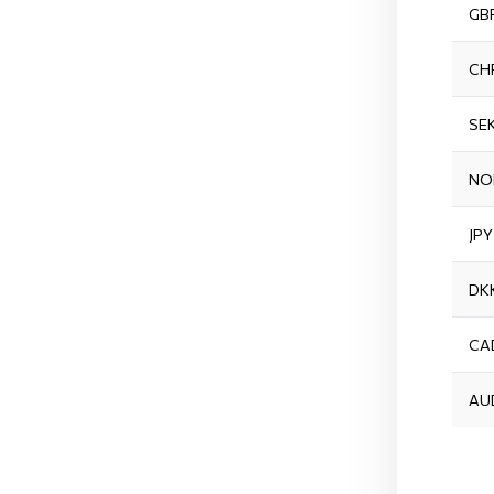
GB
CH
SE
NO
JPY
DK
CA
AU