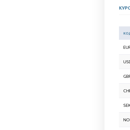
КУРС
КО
EU
US
GB
CH
SE
NO