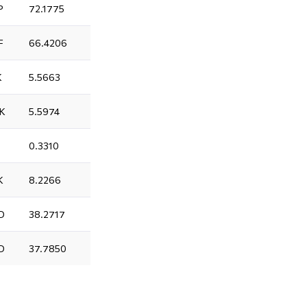
P
72.1775
F
66.4206
K
5.5663
K
5.5974
0.3310
K
8.2266
D
38.2717
D
37.7850