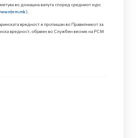
есметува во домашна валута според средниот курс
/www.nbrm.mk
).
аринската вредност е пропишан во Правилникот за
инска вредност, објавен во Службен весник на РСМ