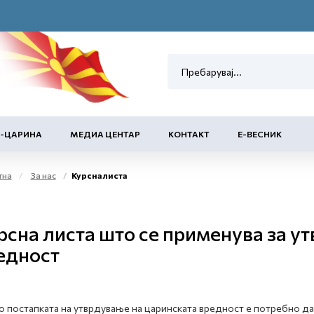
Е-ЦАРИНА
МЕДИА ЦЕНТАР
КОНТАКТ
Е-ВЕСНИК
тна
За нас
Курсна листа
рсна листа што се применува за у
едност
о постапката на утврдување на царинската вредност е потребно да