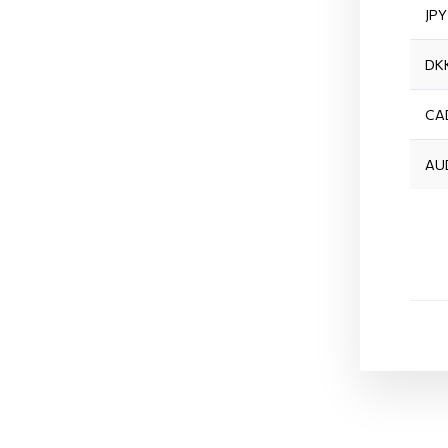
JPY
DK
CA
AU