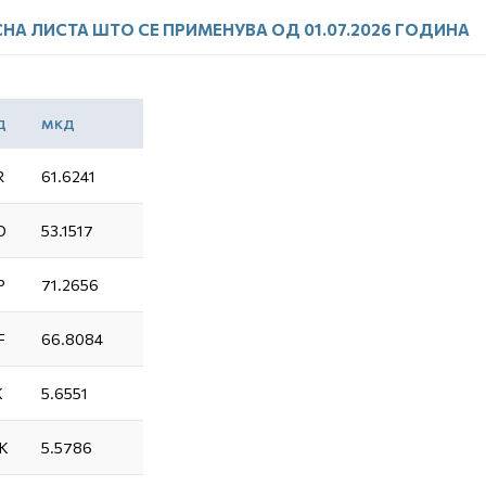
НА ЛИСТА ШТО СЕ ПРИМЕНУВА ОД 01.07.2026 ГОДИНА
Д
МКД
R
61.6241
D
53.1517
P
71.2656
F
66.8084
K
5.6551
K
5.5786