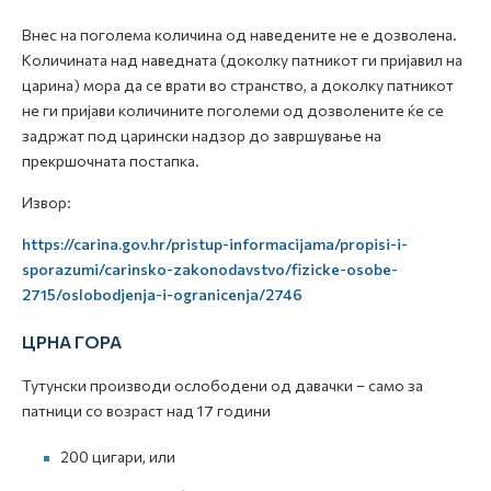
Внес на поголема количина од наведените не е дозволена.
Количината над наведната (доколку патникот ги пријавил на
царина) мора да се врати во странство, а доколку патникот
не ги пријави количините поголеми од дозволените ќе се
задржат под царински надзор до завршување на
прекршочната постапка.
Извор:
https://carina.gov.hr/pristup-informacijama/propisi-i-
sporazumi/carinsko-zakonodavstvo/fizicke-osobe-
2715/oslobodjenja-i-ogranicenja/2746
ЦРНА ГОРА
Тутунски производи ослободени од давачки – само за
патници со возраст над 17 години
200 цигари, или