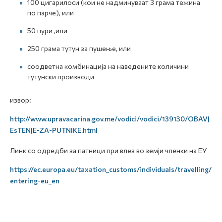
100 цигарилоси (кои не надминуваат 3 грама тежина
по парче), или
50 пури ,или
250 грама тутун за пушење, или
соодветна комбинација на наведените количини
тутунски производи
извор:
http://www.upravacarina.gov.me/vodici/vodici/139130/OBAVJ
EsTENJE-ZA-PUTNIKE.html
Линк со одредби за патници при влез во земји членки на ЕУ
https://ec.europa.eu/taxation_customs/individuals/travelling/
entering-eu_en