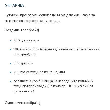
УНГАРИЈА
Тутунски производи ослободени од давачки – само за
патници со возраст над 17 години
Воздушен сообраќај
200 цигари, или
100 цигарилоси (кои не надминуваат 3 грама тежина
по парче), или
50 пури ,или
250 грама тутун за пушење, или
соодветна комбинација на наведените количини
тутунски производи (на пример – 100 цигари и 50
цигарилоси)
Сувоземен сообраќај