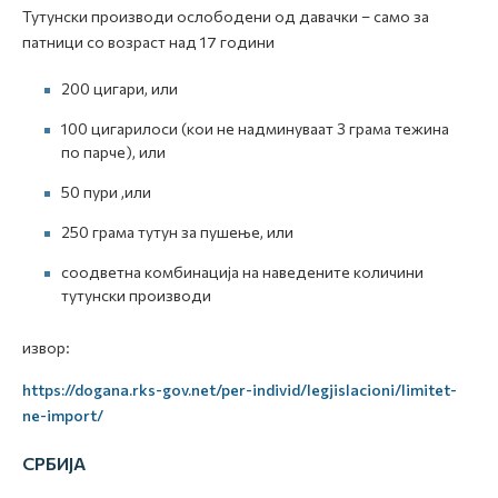
Тутунски производи ослободени од давачки – само за
патници со возраст над 17 години
200 цигари, или
100 цигарилоси (кои не надминуваат 3 грама тежина
по парче), или
50 пури ,или
250 грама тутун за пушење, или
соодветна комбинација на наведените количини
тутунски производи
извор:
https://dogana.rks-gov.net/per-individ/legjislacioni/limitet-
ne-import/
СРБИЈА