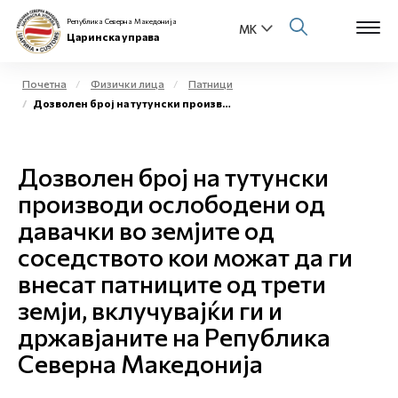
Република Северна Македонија
Царинска управа
Почетна
Физички лица
Патници
Дозволен број на тутунски производи ослободени од давачки во земјите од соседството
Open s
За нас
Open s
Дозволен број на тутунски
Физички лица
производи ослободени од
Open s
Бизнис заедница
давачки во земјите од
соседството кои можат да ги
Open s
Е-Царина
внесат патниците од трети
Open s
земји, вклучувајќи ги и
Медиа центар
државјаните на Република
Контакт
Северна Македонија
Е-Весник