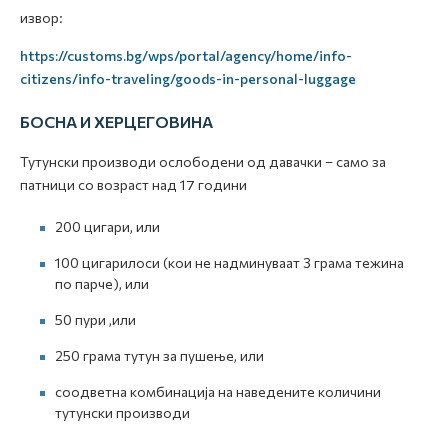
извор:
https://customs.bg/wps/portal/agency/home/info-
citizens/info-traveling/goods-in-personal-luggage
БОСНА И ХЕРЦЕГОВИНА
Тутунски производи ослободени од давачки – само за
патници со возраст над 17 години
200 цигари, или
100 цигарилоси (кои не надминуваат 3 грама тежина
по парче), или
50 пури ,или
250 грама тутун за пушење, или
соодветна комбинација на наведените количини
тутунски производи