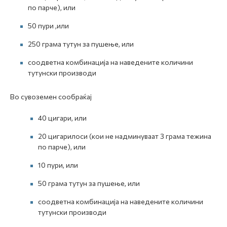
по парче), или
50 пури ,или
250 грама тутун за пушење, или
соодветна комбинација на наведените количини
тутунски производи
Во сувоземен сообраќај
40 цигари, или
20 цигарилоси (кои не надминуваат 3 грама тежина
по парче), или
10 пури, или
50 грама тутун за пушење, или
соодветна комбинација на наведените количини
тутунски производи