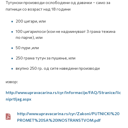
Тутунски производи ослободени од давачки – само за
патници со возраст над 18 години
200 цигари, или
100 цигарилоси (кои не надминуваат 3 грама тежина
по парче), или
50 пури ,или
250 грама тутун за пушење, или
вкупно 250 гр. од сите наведени производи
извор:
http://www.upravacarina.rs/cyr/Informacije/FAQ/Stranice/lic
niprtljag.aspx
http://www.upravacarina.rs/cyr/Zakoni/PUTNICKI%20
PROMET%20SA%20INOSTRANSTVOM.pdf