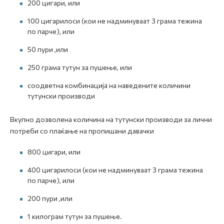
200 цигари, или
100 цигарилоси (кои не надминуваат 3 грама тежина
по парче), или
50 пури ,или
250 грама тутун за пушење, или
соодветна комбинација на наведените количини
тутунски производи
Вкупно дозволена количина на тутунски производи за лични
потреби со плаќање на пропишани давачки
800 цигари, или
400 цигарилоси (кои не надминуваат 3 грама тежина
по парче), или
200 пури ,или
1 килограм тутун за пушење.