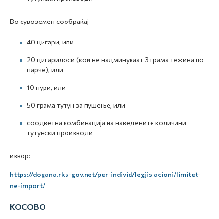
Во сувоземен сообраќај
40 цигари, или
20 цигарилоси (кои не надминуваат 3 грама тежина по
парче), или
10 пури, или
50 грама тутун за пушење, или
соодветна комбинација на наведените количини
тутунски производи
извор:
https://dogana.rks-gov.net/per-individ/legjislacioni/limitet-
ne-import/
КОСОВО