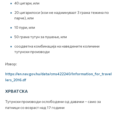
40 цигари, или
20 цигарилоси (кои не надминуваат 3 грама тежина по
парче), или
10 пури, или
50 грама тутун за пушење, или
соодветна комбинација на наведените количини
тутунски производи
Извор:
https://en.nav.gov.hu/data/cms422240/Information_for_travel
lers_2016.df
ХРВАТСКА
Тутунски производи ослободени од давачки – само за
патници со возраст над 17 години