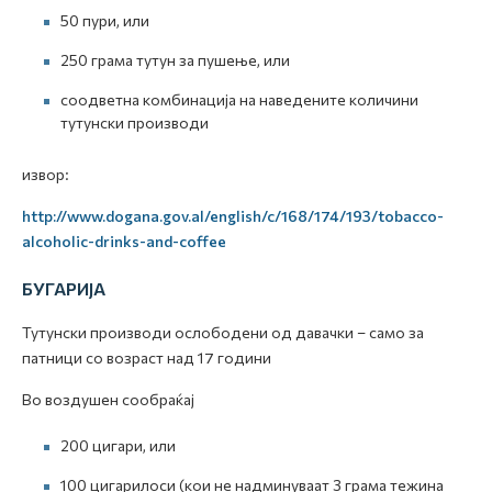
50 пури, или
250 грама тутун за пушење, или
соодветна комбинација на наведените количини
тутунски производи
извор:
http://www.dogana.gov.al/english/c/168/174/193/tobacco-
alcoholic-drinks-and-coffee
БУГАРИЈА
Тутунски производи ослободени од давачки – само за
патници со возраст над 17 години
Во воздушен сообраќај
200 цигари, или
100 цигарилоси (кои не надминуваат 3 грама тежина