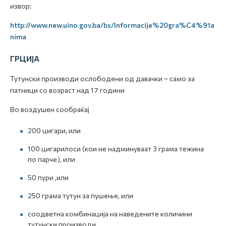
извор:
http://www.new.uino.gov.ba/bs/Informacije%20gra%C4%91a
nima
ГРЦИЈА
Тутунски производи ослободени од давачки – само за
патници со возраст над 17 години
Во воздушен сообраќај
200 цигари, или
100 цигарилоси (кои не надминуваат 3 грама тежина
по парче), или
50 пури ,или
250 грама тутун за пушење, или
соодветна комбинација на наведените количини
тутунски производи