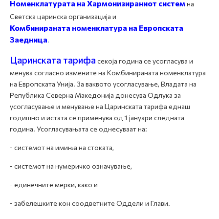
Номенклатурата на Хармонизираниот систем
на
Светска царинска организација и
Комбинираната номенклатура на Европската
Заедница
.
Царинската тарифа
секоја година се усогласува и
менува согласно измените на Комбинираната номенклатура
на Европската Унија. За ваквото усогласување, Владата на
Република Северна Македонија донесува Одлука за
усогласување и менување на Царинската тарифа еднаш
годишно и истата се применува од 1 јануари следната
година. Усогласувањата се однесуваат на:
- системот на имиња на стоката,
- системот на нумеричко означување,
- единечните мерки, како и
- забелешките кон соодветните Оддели и Глави.