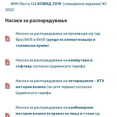
ИНН Листа 124
КОВИД 2019
(специјално издание) ХС
2022
Нaсоки за распоредување
Насока за распоредување на производи од тар.
број 8415 и 8418 (
уреди за климатизација и
топлински пумпи
)
Насока за распоредување на
компјутери и
софтвер
согласно Царинската тарифа
Насока за распоредување на
четирицикли - ATV
моторни возила
(за сите терени) согласно
Царинската тарифа
Насока за распоредување на
комбинирани
моторни возила за превоз на лица и стоки
од