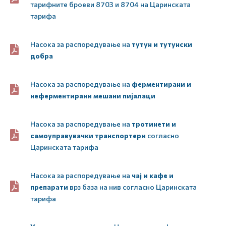
тарифните броеви 8703 и 8704 на Царинската
тарифа
Насока за распоредување на
тутун и тутунски
добра
Насока за распоредување на
ферментирани и
неферментирани мешани пијалаци
Насока за распоредување на
тротинети и
самоуправувачки транспортери
согласно
Царинската тарифа
Насока за распоредување на
чај и кафе и
препарати
врз база на нив согласно Царинската
тарифа