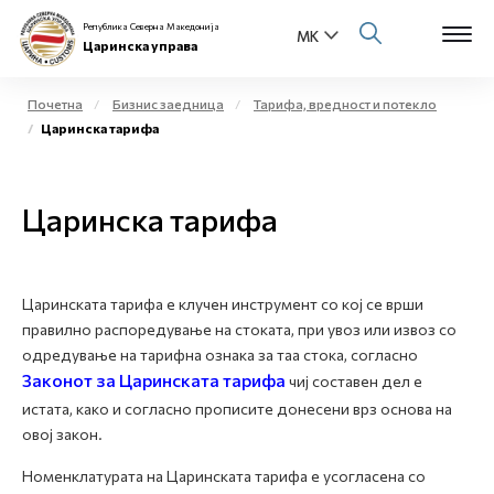
Република Северна Македонија
Царинска управа
Почетна
Бизнис заедница
Тарифа, вредност и потекло
Царинска тарифа
Open s
За нас
Open s
Царинска тарифа
Физички лица
Open s
Бизнис заедница
Царинската тарифа е клучен инструмент со кој се врши
Open s
Е-Царина
правилно распоредување на стоката, при увоз или извоз со
одредување на тарифна ознака за таа стока, согласно
Open s
Законот за Царинската тарифа
Медиа центар
чиј составен дел е
истата, како и согласно прописите донесени врз основа на
овој закон.
Контакт
Номенклатурата на Царинската тарифа е усогласена со
Е-Весник