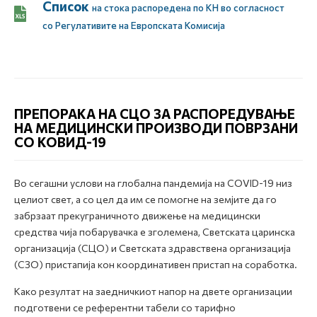
Список
на стока распоредена по КН во соглaсност
со Регулативите на Европската Комисија
ПРЕПОРАКА НА СЦО ЗА РАСПОРЕДУВАЊЕ
НА МЕДИЦИНСКИ ПРОИЗВОДИ ПОВРЗАНИ
СО КОВИД-19
Во сегашни услови на глобална пандемија на COVID-19 низ
целиот свет, а со цел да им се помогне на земјите да го
забрзаат прекуграничното движење на медицински
средства чија побарувачка е зголемена, Светската царинска
организација (СЦО) и Светската здравствена организација
(СЗО) пристапија кон координативен пристап на соработка.
Како резултат на заедничкиот напор на двете организации
подготвени се референтни табели со тарифно