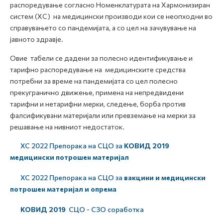
распоредување согласно Номенклатурата на Хармонизиран
систем (ХС) на медицински производи кои се неопходни во
справувањето со пандемијата, а со цел на зачувување на
јавното здравје.
Овие табели се дадени за полесно идентификување и
тарифно распоредување на медицинските средства
потребни за време на пандемијата со цел полесно
прекугранично движење, примена на непредвидени
тарифни и нетарифни мерки, следење, борба против
фалсификувани материјали или превземање на мерки за
решавање на нивниот недостаток.
ХС 2022 Препорака на СЦО за
КОВИД 2019
медицински потрошен материјал
ХС 2022 Препорака на СЦО за
вакцини и медицински
потрошен материјал и опрема
КОВИД 2019
СЦО - СЗО соработка