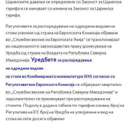
Царинските давачки се определени со Законот за Царинска
тарифа и се менуваат со измена на Законот за Царинска
тарифа.
Регулативите за распоредување на одредени видови на
стоки усвоени од страна на Европската Комисија објавени
во „Службен весник на Европската Унија“ се транспонираат
во националното законодавство преку донесување на
Уредба од страна на Владата на Република Северна
Уредбите
Македонија.
за распоредување
на одредени видови
на стоки во Комбинираната номенклатура (КН)
согласно со
Регулативите
на Европската Комисија
се објавуваат квартално
во „Службен весник на Република Северна Македонија“ и
задолжително се применуваат при распоредување на
стоките. Подолу е дадена табела по тарифни ознаки, број на
Регулатива на ЕУ, број на Уредба на усвојување и вид на
стока на сите досега објавени: