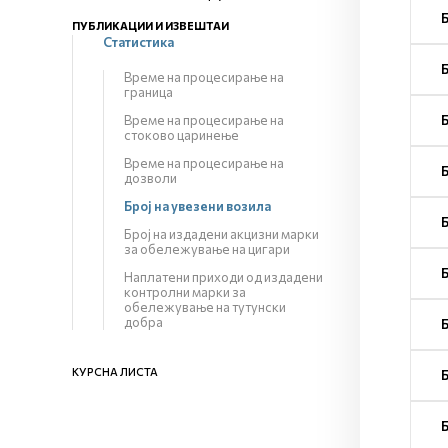
ПУБЛИКАЦИИ И ИЗВЕШТАИ
Статистика
Време на процесирање на
граница
Време на процесирање на
стоково царинење
Време на процесирање на
дозволи
Број на увезени возила
Број на издадени акцизни марки
за обележување на цигари
Наплатени приходи од издадени
контролни марки за
обележување на тутунски
добра
КУРСНА ЛИСТА