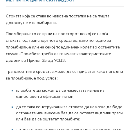
Стоката која се става во извозна постапка не се пушта
доколку не е пломбирана.
Пломбирањето се врши на просторот во кој се наоѓа
стоката, од транспортното средство, како погодно за
пломбирање или на секој поединечен колет во останатите
случаи. Пломбите треба да ги имаат карактеристиките
дадени во Прилог 35 од УСЦЗ.
Транспортните средства може да се прифатат како погодни
за пломбирање под услов:
пломбите да можат да се наместата на нив на
едноставен и ефикасен начин;
да се така конструирани за стоката да неможе да биде
остранета или внесена без да се остават видливи траги
или без да се оштетат пломбите;
да не содржи скришни простори каде што може да се