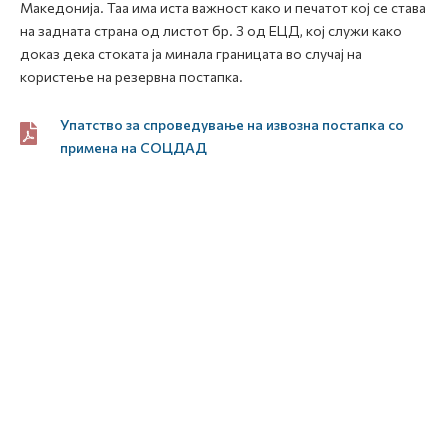
Македонија. Таа има иста важност како и печатот кој се става
на задната страна од листот бр. 3 од ЕЦД, кој служи како
доказ дека стоката ја минала границата во случај на
користење на резервна постапка.
Упатство за спроведување на извозна постапка со
примена на СОЦДАД