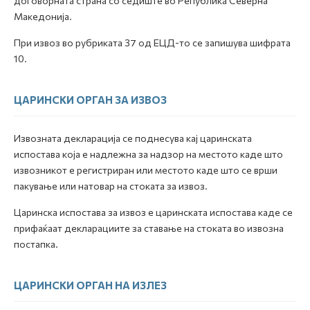
договорната страна со седиште во Република Северна
Македонија.
При извоз во рубриката 37 од ЕЦД-то се запишува шифрата
10.
ЦАРИНСКИ ОРГАН ЗА ИЗВОЗ
Извозната декларација се поднесува кај царинската
испостава која е надлежна за надзор на местото каде што
извозникот е регистриран или местото каде што се врши
пакување или натовар на стоката за извоз.
Царинска испостава за извоз е царинската испостава каде се
прифаќаат декларациите за ставање на стоката во извозна
постапка.
ЦАРИНСКИ ОРГАН НА ИЗЛЕЗ