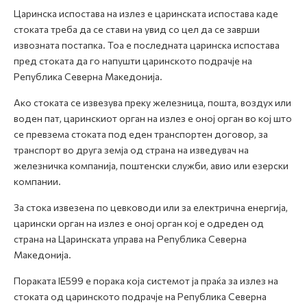
Царинска испостава на излез е царинската испостава каде
стоката треба да се стави на увид со цел да се заврши
извозната постапка. Тоа е последната царинска испостава
пред стоката да го напушти царинското подрачје на
Република Северна Македонија.
Ако стоката се извезува преку железница, пошта, воздух или
воден пат, царинскиот орган на излез е оној орган во кој што
се превзема стоката под еден транспортен договор, за
транспорт во друга земја од страна на изведувач на
железничка компанија, поштенски служби, авио или езерски
компании.
За стока извезена по цевководи или за електрична енергија,
царински орган на излез е оној орган кој е одреден од
страна на Царинската управа на Република Северна
Македонија.
Пораката IE599 е порака која системот ја праќа за излез на
стоката од царинското подрачје на Република Северна