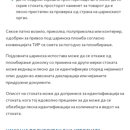
скрие стоката, просторот наменет за товарот да е
лесно пристапен за проверка од страна на царинскиот
орган.
Секое патно возило, приколка, полуприколка или контејнер,
одобрен за превоз под царинска пломба согласно
конвенцијата ТИР се смета за погодно за пломбирање.
Појдовната царинска испостава може да се откаже од
пломбирање доколку со примена на други мерки стоката
може веднаш и лесно да се идентификува според нејзиниот
опис даден во извозната декларација или нејзините
придружни документи.
Описот на стоката може да допринесе за идентификација на
стоката, кога тој едоволно прецизен за да може да се
обезбеди лесна идентификација на количината и видот на
стоката.