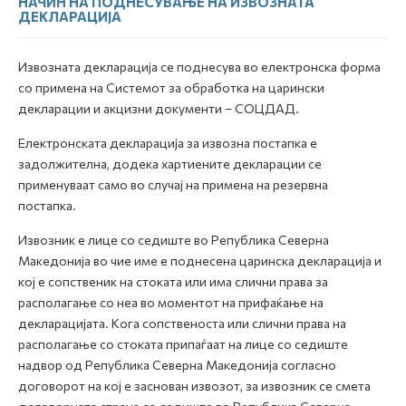
НАЧИН НА ПОДНЕСУВАЊЕ НА ИЗВОЗНАТА
ДЕКЛАРАЦИЈА
Извозната декларација се поднесува во електронска форма
со примена на Системот за обработка на царински
декларации и акцизни документи – СОЦДАД.
Електронската декларација за извозна постапка е
задолжителна, додека хартиените декларации се
применуваат само во случај на примена на резервна
постапка.
Извозник е лице со седиште во Република Северна
Македонија во чие име е поднесена царинска декларација и
кој е сопственик на стоката или има слични права за
располагање со неа во моментот на прифаќање на
декларацијата. Кога сопственоста или слични права на
располагање со стоката припаѓаат на лице со седиште
надвор од Република Северна Македонија согласно
договорот на кој е заснован извозот, за извозник се смета