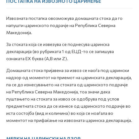
ПОСТАПКА НА ИЗВОЗНОТО ЦАРИНЕЊЕ
Извозната постапка овозможува домашната стока да го
напушти царинското подрачје на Република Северна
Македонија.
За стоката која се извезува се поднесува царинска
декларација (во рубриката 1 од ЕЦД-то се запишува
ознаката ЕХ буква (А,B или Z).
Домашната стока пријавена за извоз се наоѓа под царински
надзор од моментот на приемот на царинската декларација,
па се до изнесувањето на стоката од царинското подрачје
на Република Северна Македонија, тоа значи дека
пуштањето на стоката за извоз се одобрува под услов
предметната стока да се изнесе од царинското подрачје во
иста состојба (вид и количина) во која се ноаѓала во
моментот на прифаќање на извозната царинска декларација.
МЕРКИ НА ЦАРИНСКИ НАДЗОР