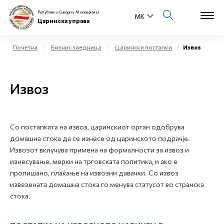
Република Северна Македонија
Царинска управа
Почетна
Бизнис заедница
Царински постапки
Извоз
Open s
За нас
Извоз
Open s
Физички лица
Open s
Бизнис заедница
Со постапката на извоз, царинскиот орган одобрува
домашна стока да се изнесе од царинското подрачје.
Open s
Е-Царина
Извозот вклучува примена на формалности за извоз и
изнесување, мерки на трговската политика, и ако е
Open s
Медиа центар
пропишано, плаќање на извозни давачки. Со извоз
извезената домашна стока го менува статусот во странска
стока.
Контакт
Е-Весник