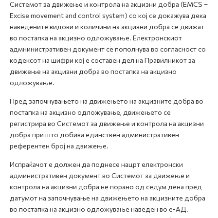
Системот за движење и контрола на акцизни добра (EMCS –
Excise movement and control system) со кој се докажува дека
наведените видови и количини на акцизни добра се движат
во постапка на акцизно одложување. Електронскиот
адмнинистративен документ се пополнува во согласност со
кодексот на шифри кој е составен дел на Правилникот за
движење на акцизни добра во постапка на акцизно
одложување.
Пред започнувањето на движењето на акцизните добра во
постапка на акцизно одложување, движењето се
регистрира во Системот за движење и контрола на акцизни
добра при што добива единствен административен
референтен број на движење.
Испраќачот е должен да поднесе нацрт електронски
административен документ во Системот за движење и
контрола на акцизни добра не порано од седум дена пред
датумот на започнување на движењето на акцизните добра
во постапка на акцизно одложување наведен во е-АД.