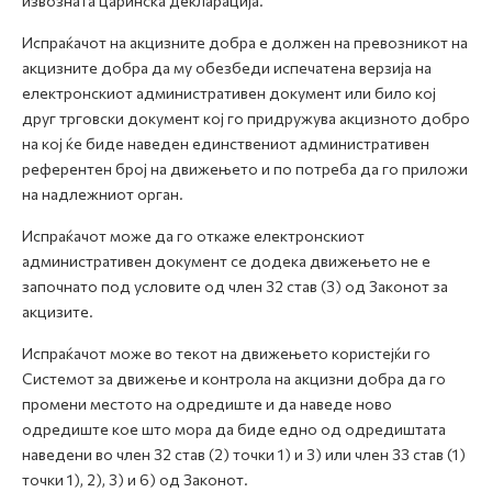
извозната царинска декларација.
Испраќачот на акцизните добра е должен на превозникот на
акцизните добра да му обезбеди испечатена верзија на
електронскиот административен документ или било кој
друг трговски документ кој го придружува акцизното добро
на кој ќе биде наведен единствениот административен
референтен број на движењето и по потреба да го приложи
на надлежниот орган.
Испраќачот може да го откаже електронскиот
административен документ се додека движењето не е
започнато под условите од член 32 став (3) од Законот за
акцизите.
Испраќачот може во текот на движењето користејќи го
Системот за движење и контрола на акцизни добра да го
промени местото на одредиште и да наведе ново
одредиште кое што мора да биде едно од одредиштата
наведени во член 32 став (2) точки 1) и 3) или член 33 став (1)
точки 1), 2), 3) и 6) од Законот.