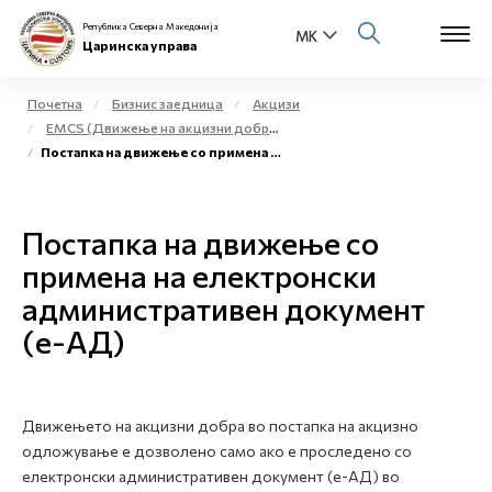
Република Северна Македонија
Царинска управа
Почетна
Бизнис заедница
Акцизи
EMCS (Движење на акцизни добра во постапка на акцизно одложување на акцизното подрачје)
Open s
Постапка на движење со примена на електронски административен документ (е-АД)
За нас
Open s
Физички лица
Постапка на движење со
Open s
примена на електронски
Бизнис заедница
административен документ
Open s
Е-Царина
(е-АД)
Open s
Медиа центар
Движењето на акцизни добра во постапка на акцизно
Контакт
одложување е дозволено само ако е проследено со
електронски административен документ (е-АД) во
Е-Весник