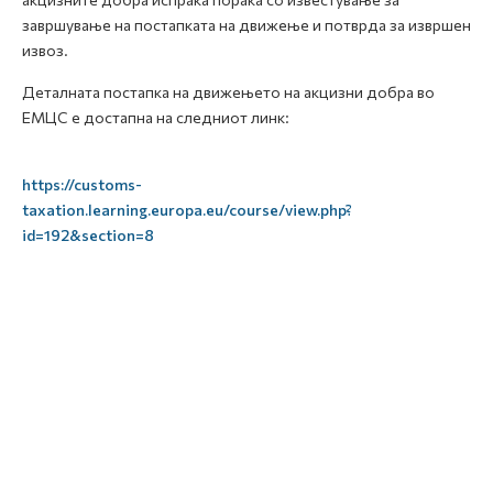
завршување на постапката на движење и потврда за извршен
извоз.
Деталната постапка на движењето на акцизни добра во
ЕМЦС е достапна на следниот линк:
https://customs-
taxation.learning.europa.eu/course/view.php?
id=192&section=8