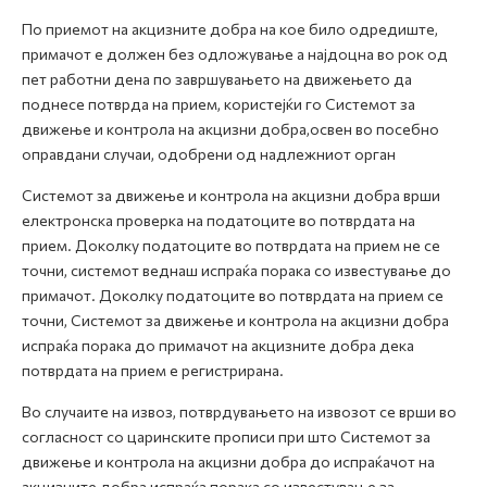
По приемот на акцизните добра на кое било одредиште,
примачот е должен без одложување а најдоцна во рок од
пет работни дена по завршувањето на движењето да
поднесе потврда на прием, користејќи го Системот за
движење и контрола на акцизни добра,освен во посебно
оправдани случаи, одобрени од надлежниот орган
Системот за движење и контрола на акцизни добра врши
електронска проверка на податоците во потврдата на
прием. Доколку податоците во потврдата на прием не се
точни, системот веднаш испраќа порака со известување до
примачот. Доколку податоците во потврдата на прием се
точни, Системот за движење и контрола на акцизни добра
испраќа порака до примачот на акцизните добра дека
потврдата на прием е регистрирана.
Во случаите на извоз, потврдувањето на извозот се врши во
согласност со царинските прописи при што Системот за
движење и контрола на акцизни добра до испраќачот на
акцизните добра испраќа порака со известување за