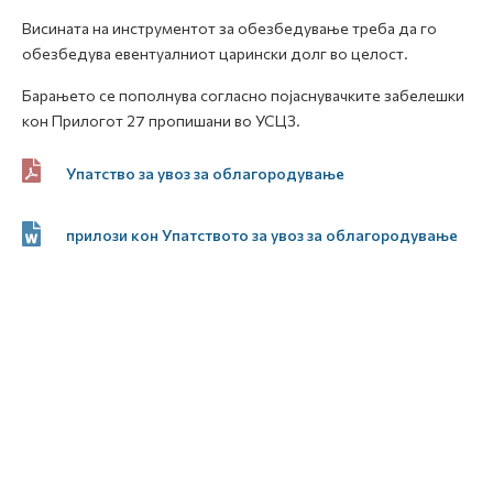
Висината на инструментот за обезбедување треба да го
обезбедува евентуалниот царински долг во целост.
Барањето се пополнува согласно појаснувачките забелешки
кон Прилогот 27 пропишани во УСЦЗ.
Упатство за увоз за облагородување
прилози кон Упатството за увоз за облагородување