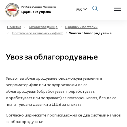
Република Северна Македонија
Царинска управа
Почетна
Бизнис заедница
Царински постапки
Постапки со економски ефект
Увоз за облагородување
Open s
За нас
Open s
Увоз за облагородување
Физички лица
Open s
Бизнис заедница
Увозот за облагородување овозможува увезените
Open s
Е-Царина
репроматеријали или полупроизводи да се
облагородуваат(обработуваат, преработуваат,
Open s
доработуваат или поправаат) за повторен извоз, без да се
Медиа центар
платат увозни давачки и ДДВ за стоката.
Контакт
Согласно царинските прописи,можни се два системи на увоз
за облагородување:
Е-Весник