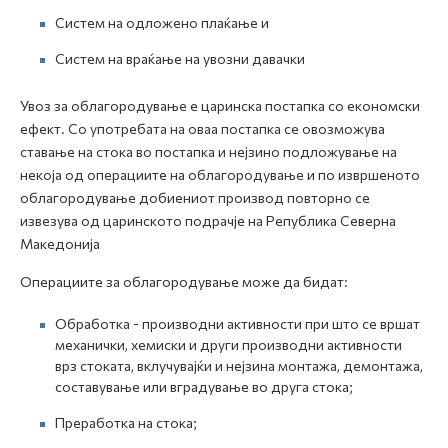
Систем на одложено плаќање и
Систем на враќање на увозни давачки
Увоз за облагородување е царинска постапка со економски
ефект. Со употребата на оваа постапка се овозможува
ставање на стока во постапка и нејзино подложување на
некоја од операциите на облагородување и по извршеното
облагородување добиениот производ повторно се
извезува од царинското подрачје на Република Северна
Македонија
Операциите за облагородување може да бидат:
Обработка - производни активности при што се вршат
механички, хемиски и други производни активности
врз стоката, вклучувајќи и нејзина монтажа, демонтажа,
составување или вградување во друга стока;
Преработка на стока;