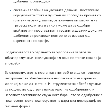
добиени производи; и
систем на враќање на увозните давачки - постапка во
која увозната стока е пуштена во слободен промет со
платени увозни давачки, се применуваат мерките на
трговска политика и за која може да се одобри
враќање или простување на увозните давачки доколку
добиените производи повторно се извезат од
царинското подрачје.
Подносителот во барањето за одобрение за увоз за
облагородување наведува која од овие постапки сака да ја
употреби.
За спроведување на постапката потребно е да се поднесе
инструмент за обезбедување на плаќањето на царински
долг кој може да настане. Инструментот за обезбедување
се поднесува од страна на имателот на одобрение или
неговиот застапник во случај кога барањето за одобрение е
поднесено преку поднесување на царинска декларација во
писмена форма.