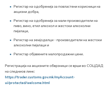
Регистар на одобренија за повластени корисници на
акцизни добра,
Регистар на одобренија за мали производители на
пиво, вино, етил алкохол и жестоки алкохолни
пијалаци,
Регистар на земјоделци - производители на жестоки
алкохолни пијалаци и
Регистар објавените малопродажни цени.
Регистрација на акцизните обврзници се врши во СОЦДАД
на следниов линк:
https://trader.customs.gov.mk/myAccount-
ui/protected/welcome.html