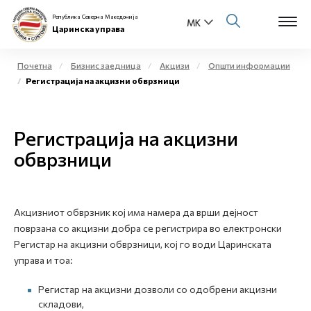
Република Северна Македонија
Царинска управа
Почетна
Бизнис заедница
Акцизи
Општи информации
Регистрација на акцизни обврзници
Open s
За нас
Open s
Регистрација на акцизни
Физички лица
обврзници
Open s
Бизнис заедница
Open s
Е-Царина
Акцизниот обврзник кој има намера да врши дејност
поврзана со акцизни добра се регистрира во електронски
Open s
Медиа центар
Регистар на акцизни обврзници, кој го води Царинската
управа и тоа:
Контакт
Регистар на акцизни дозволи со одобрени акцизни
складови,
Е-Весник