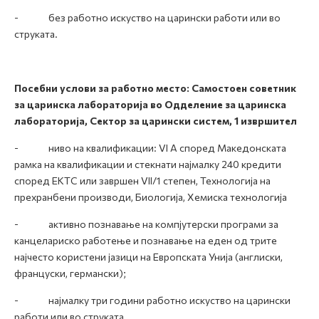
- без работно искуство на царински работи или во
струката.
Посебни услови за работно место: Самостоен советник
за царинска лабораторија во Одделение за царинска
лабораторија, Сектор за царински систем
, 1 извршител
- ниво на квалификации: VI А според Македонската
рамка на квалификации и стекнати најмалку 240 кредити
според ЕКТС или завршен VII/1 степен, Технологија на
прехранбени производи, Биологија, Хемиска технологија
- активно познавање на компјутерски програми за
канцелариско работење и познавање на еден од трите
најчесто користени јазици на Европската Унија (англиски,
француски, германски);
- најмалку три години работно искуство на царински
работи или во струката.