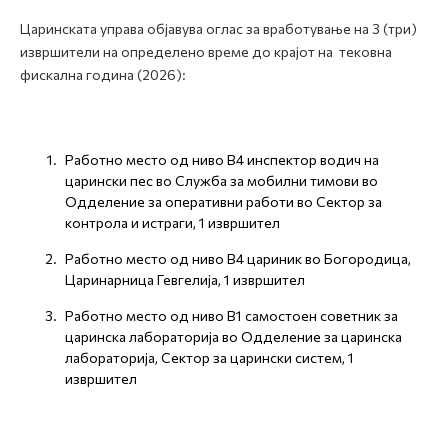
Царинската управа објавува оглас за вработување на 3 (три)
извршители на определено време до крајот на тековна
фискална година (2026):
Работно место од ниво В4 инспектор водич на
царински пес во Служба за мобилни тимови во
Одделение за оперативни работи во Сектор за
контрола и истраги, 1 извршител
Работно место од ниво В4 цариник во Богородица,
Царинарница Гевгелија, 1 извршител
Работно место од ниво В1 самостоен советник за
царинска лабораторија во Одделение за царинска
лабораторија, Сектор за царински систем, 1
извршител