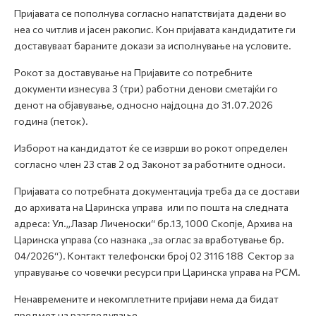
Пријавата се пополнува согласно напатствијата дадени во
неа со читлив и јасен ракопис. Кон пријавата кандидатите ги
доставуваат бараните докази за исполнување на условите.
Рокот за доставување на Пријавите со потребните
документи изнесува 3 (три) работни денови сметајќи го
денот на објавување, односно најдоцна до 31.07.2026
година (петок).
Изборот на кандидатот ќе се изврши во рокот определен
согласно член 23 став 2 од Законот за работните односи.
Пријавата со потребната документација треба да се достави
до архивата на Царинска управа или по пошта на следната
адреса: Ул.„Лазар Личеноски“ бр.13, 1000 Скопје, Архива на
Царинска управа (со назнака „за оглас за вработување бр.
04/2026“). Контакт телефонски број 02 3116 188 Сектор за
управување со човечки ресурси при Царинска управа на РСМ.
Ненавремените и некомплетните пријави нема да бидат
предмет на разгледување.