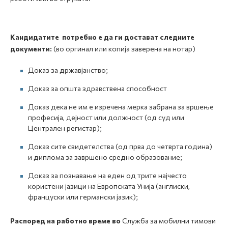
Кандидатите потребно е да ги достават следните
документи:
(во оргинал или копија заверена на нотар)
Доказ за државјанство;
Доказ за општа здравствена способност
Доказ дека не им е изречена мерка забрана за вршење
професија, дејност или должност (од суд или
Централен регистар);
Доказ сите свидетелства (од прва до четврта година)
и диплома за завршено средно образование;
Доказ за познавање на еден од трите најчесто
користени јазици на Европската Унија (англиски,
француски или германски јазик);
Распоред на работно време во
Служба за мобилни тимови