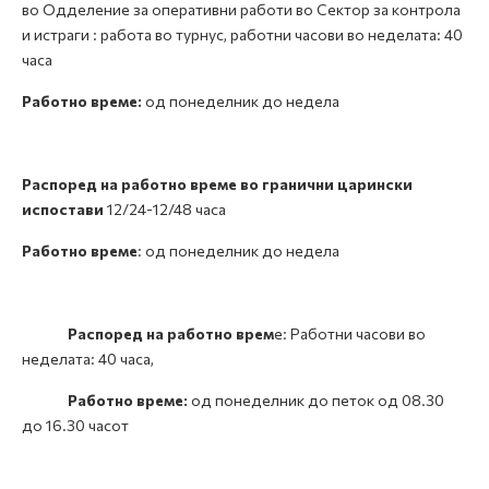
во Одделение за оперативни работи во Сектор за контрола
и истраги : работа во турнус, работни часови во неделата: 40
часа
Работно време:
од понеделник до недела
Распоред на работно време во гранични царински
испостави
12/24-12/48 часа
Работно време
: од понеделник до недела
Распоред на работно врем
е: Работни часови во
неделата: 40 часа,
Работно време:
од понеделник до петок од 08.30
до 16.30 часот