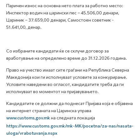
Паричен износ на основна нето плата за работно место:
Инспектор водич на царински пес – 45.506,00 денари,
Цариник – 37.659,00 денари, Самостоен советник -
51.641,00, денар.
Со избраните кандидати ќе се склучи договор за
вработување на определено време до 31.12.2026 година.
Право на учество имаат сите граѓани на Република Северна
Македонија кои ги исполнуваат условите за конкурирање.
Условите наведени во огласот, кандидатите треба да ги
исполнуваат во моментот на пријавувањето.
Кандидатите се должни да поднесат Пријава која е објавена
на интернет страната на Царинска управа
www.customs,gov.mk
на следната локација
https://www.customs.gov.mk/mk-MK/pocetna/za-nas/nasata-
uloga/vrabotuvanja.nspx