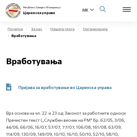
Република Северна Македонија
Царинска управа
Почетна
За нас
Нашата улога
Организација
Вработувања
Open s
За нас
Open s
Вработувања
Физички лица
Open s
Бизнис заедница
Open s
Пријава за вработување во Царинска управа
Е-Царина
Open s
Медиа центар
Врз основа на чл. 22 и 23 од Законот за работните односи
Пречистен текст („Службен весник на РМ" бр. 62/05, 3/06,
Контакт
44/06, 66/06, 16/07, 57/07, 77/07, 106/08, 161/08, 63/09,
114/09, 130/09, 149/09, 10/10, 16/10, 50/10, 52/10, 58/10,
Е-Весник