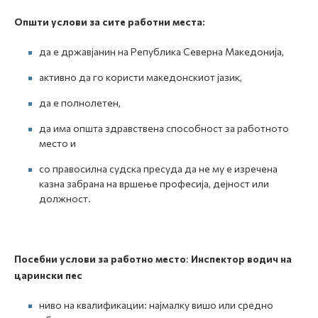
Општи услови за сите работни места:
да е државјанин на Република Северна Македонија,
активно да го користи македонскиот јазик,
да е полнолетен,
да има општа здравствена способност за работното
место и
со правосилна судска пресуда да не му е изречена
казна забрана на вршење професија, дејност или
должност.
Посебни услови за работно место
:
Инспектор водич на
царински пес
ниво на квалификации: најмалку вишо или средно