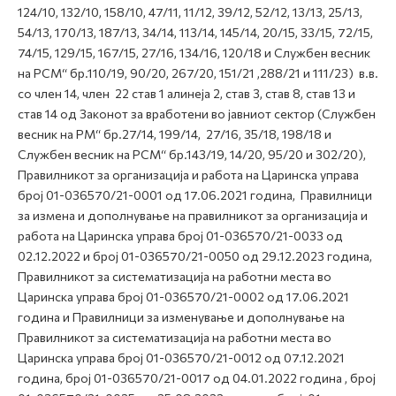
124/10, 132/10, 158/10, 47/11, 11/12, 39/12, 52/12, 13/13, 25/13,
54/13, 170/13, 187/13, 34/14, 113/14, 145/14, 20/15, 33/15, 72/15,
74/15, 129/15, 167/15, 27/16, 134/16, 120/18 и Службен весник
на РСМ“ бр.110/19, 90/20, 267/20, 151/21 ,288/21 и 111/23) в.в.
со член 14, член 22 став 1 алинеја 2, став 3, став 8, став 13 и
став 14 од Законот за вработени во јавниот сектор (Службен
весник на РМ“ бр.27/14, 199/14, 27/16, 35/18, 198/18 и
Службен весник на РСМ“ бр.143/19, 14/20, 95/20 и 302/20),
Правилникот за организација и работа на Царинска управа
број 01-036570/21-0001 од 17.06.2021 година, Правилници
за измена и дополнување на правилникот за организација и
работа на Царинска управа број 01-036570/21-0033 од
02.12.2022 и број 01-036570/21-0050 од 29.12.2023 година,
Правилникот за систематизација на работни места во
Царинска управа број 01-036570/21-0002 од 17.06.2021
година и Правилници за изменување и дополнување на
Правилникот за систематизација на работни места во
Царинска управа број 01-036570/21-0012 од 07.12.2021
година, број 01-036570/21-0017 од 04.01.2022 година , број