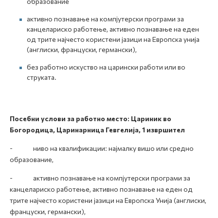
образование
активно познавање на компјутерски програми за
канцелариско работење, активно познавање на еден
од трите најчесто користени јазици на Европска унија
(англиски, француски, германски),
без работно искуство на царински работи или во
струката.
Посебни услови за работно место: Цариник во
Богородица, Царинарница Гевгелија, 1 извршител
- ниво на квалификации: најмалку вишо или средно
образование,
- активно познавање на компјутерски програми за
канцелариско работење, активно познавање на еден од
трите најчесто користени јазици на Европска Унија (англиски,
француски, германски),