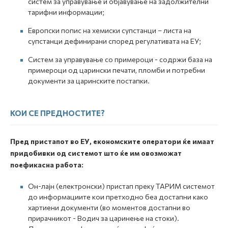
систем за управување и објавување на задолжителни
тарифни информации;
Европски попис на хемиски супстанци – листа на
супстанци дефинирани според регулативата на ЕУ;
Систем за управување со примероци - содржи база на
примероци од царински печати, пломби и потребни
документи за царинските постапки.
КОИ СЕ ПРЕДНОСТИТЕ?
Пред пристапот во ЕУ, економските оператори ќе имаат
придобивки од системот што ќе им овозможат
поефикасна работа:
Он-лајн (електронски) пристап преку ТАРИМ системот
до информациите кои претходно беа достапни како
хартиени документи (во моментов достапни во
прирачникот - Водич за царинење на стоки).