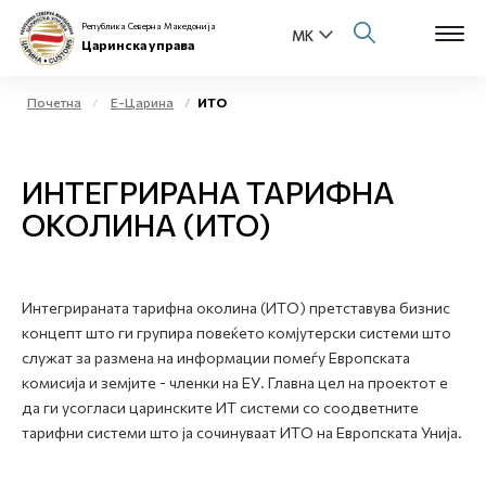
Република Северна Македонија
Царинска управа
Почетна
Е-Царина
ИТО
Open s
За нас
ИНТЕГРИРАНА ТАРИФНА
Open s
Физички лица
ОКОЛИНА (ИТО)
Open s
Бизнис заедница
Open s
Интегрираната тарифна околина (ИТО) претставува бизнис
Е-Царина
концепт што ги групира повеќето комјутерски системи што
служат за размена на информации помеѓу Европската
Open s
Медиа центар
комисија и земјите - членки на ЕУ. Главна цел на проектот е
да ги усогласи царинските ИТ системи со соодветните
Контакт
тарифни системи што ја сочинуваат ИТО на Европската Унија.
Е-Весник