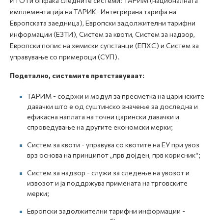
ИТО ги опфаќа следните системи: ТАРИМ (националната
имплементација на ТАРИК- Интегрирана тарифа на
Европската заедница), Европски задолжителни тарифни
информации (ЕЗТИ), Систем за квоти, Систем за надзор,
Европски попис на хемиски супстанци (ЕПХС) и Систем за
управување со примероци (СУП).
Подетално, системите претставуваат:
ТАРИМ - содржи и модул за пресметка на царинските
давачки што е од суштинско значење за доследна и
ефикасна наплата на точни царински давачки и
спроведување на другите економски мерки;
Систем за квоти - управува со квотите на ЕУ при увоз
врз основа на принципот „прв дојден, прв корисник“;
Систем за надзор - служи за следење на увозот и
извозот и ја поддржува примената на трговските
мерки;
Европски задолжителни тарифни информации -