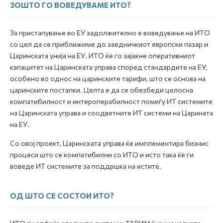
ЗОШТО ГО ВОВЕДУВАМЕ ИТО?
За пристапување во ЕУ задолжително е воведување на ИТО
со цел да се приближиме до заедничкиот eвропски пазар и
Царинската унија на ЕУ. ИТО ќе го зајакне оперативниот
капацитет на Царинската управа според стандардите на ЕУ,
особено во однос на царинските тарифи, што се основа на
царинските постапки. Целта е да се обезбеди целосна
компатибилност и интероперабилност помеѓу ИТ системите
на Царинската управа и соодветните ИТ системи на Царината
на ЕУ.
Со овој проект, Царинската управа ќе имплементира бизнис
процеси што се компатибилни со ИТО и исто така ќе ги
воведе ИТ системите за поддршка на истите.
ОД ШТО СЕ СОСТОИ ИТО?