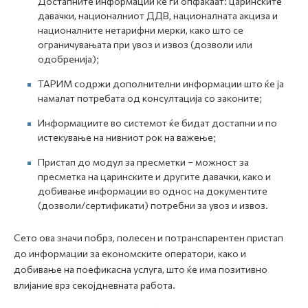
Достапните информации ќе ги опфаќаат: царинските
давачки, националниот ДДВ, националната акциза и
националните нетарифни мерки, како што се
ограничувањата при увоз и извоз (дозволи или
одобренија);
ТАРИМ содржи дополнителни информации што ќе ја
намалат потребата од консултација со законите;
Информациите во системот ќе бидат достапни и по
истекување на нивниот рок на важење;
Пристап до модул за пресметки – можност за
пресметка на царинските и другите давачки, како и
добивање информации во однос на документите
(дозволи/сертификати) потребни за увоз и извоз.
Сето ова значи побрз, полесен и потранспарентен пристап
до информации за економските оператори, како и
добивање на поефикасна услуга, што ќе има позитивно
влијание врз секојдневната работа.