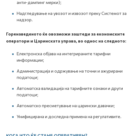
анти-дампинг мерки);
Надгледување на увозот и извозот преку Системот за
надзор.
Горенаведеното ќе овозможи заштеди за економските
оператори и Царинската управа, во однос на следното:
Електронска објава на интегрираните тарифни
информации;
Администрација и одржување на точни и ажурирани
податоци;
Автоматска валидација на тарифните ознаки и други
податоци;
Автоматско пресметување на царински давачки;
Унифицирана и доследна примена на регулативите.
КОГА ИТО ЌЕ СТАНЕ ОПЕРАТИВЕН?