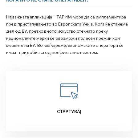
Најважната апликација – ТАРИМ мора да се имплементира
пред пристапувањето во Европската Унија. Кога ќе станеме
дел од ЕУ, претходното искуство стекнато преку
националните мерки ќе овозможи полесен премин кон
мерките на ЕУ. Во меѓувреме, економските оператори ќе
имаат придобивка од поефикасниот систем.
СТАРТУВАЈ