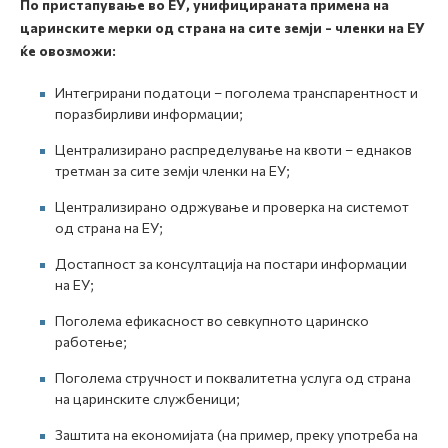
По пристапување во ЕУ, унифицираната примена на
царинските мерки од страна на сите земји - членки на ЕУ
ќе овозможи:
Интегрирани податоци – поголема транспарентност и
поразбирливи информации;
Централизирано распределување на квоти – еднаков
третман за сите земји членки на ЕУ;
Централизирано одржување и проверка на системот
од страна на ЕУ;
Достапност за консултација на постари информации
на ЕУ;
Поголема ефикасност во севкупното царинско
работење;
Поголема стручност и поквалитетна услуга од страна
на царинските службеници;
Заштита на економијата (на пример, преку употреба на