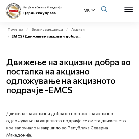
Република Северна Македонија
Царинска управа
Почетна
Бизнис заедница
Акцизи
EMCS (Движење на акцизни добра во постапка на акцизно одложување на акцизното подрачје)
Open s
За нас
Open s
Движење на акцизни добра во
Физички лица
постапка на акцизно
Open s
Бизнис заедница
одложување на акцизното
подрачје -EMCS
Open s
Е-Царина
Open s
Медиа центар
Движење на акцизни добра во постапка на акцизно
одложување на акцизното подрачје се смета движењето
Контакт
кое започнало и завршило во Република Северна
Македонија.
Е-Весник