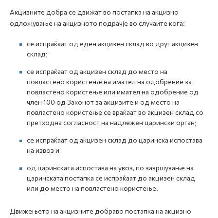
Акцизните добра се движат во постапка на акцизно
одложување на акцизното подрачје во случаите кога:
се испраќаат од еден акцизен склад во друг акцизен
склад;
се испраќаат од акцизен склад до место на
повластено користење на имател на одобрение за
повластено користење или имател на одобрение од
член 100 од Законот за акцизите и од место на
повластено користење се враќаат во акцизен склад со
претходна согласност на надлежен царински орган;
се испраќаат од акцизен склад до царинска испостава
на извоз и
од царинската испостава на увоз, по завршување на
царинската постапка се испраќаат до акцизен склад
или до место на повластено користење.
Движењето на акцизните добраво постапка на акцизно