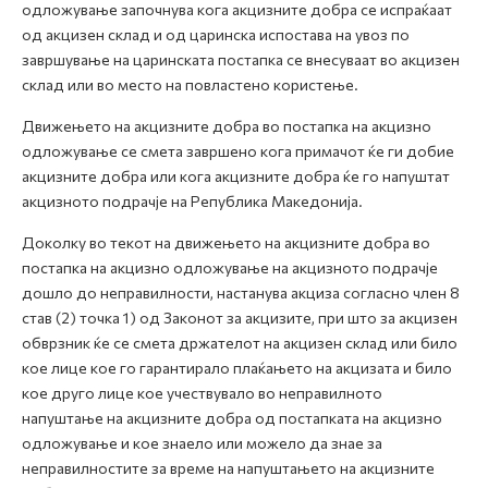
одложување започнува кога акцизните добра се испраќаат
од акцизен склад и од царинска испостава на увоз по
завршување на царинската постапка се внесуваат во акцизен
склад или во место на повластено користење.
Движењето на акцизните добра во постапка на акцизно
одложување се смета завршено кога примачот ќе ги добие
акцизните добра или кога акцизните добра ќе го напуштат
акцизното подрачје на Република Македонија.
Доколку во текот на движењето на акцизните добра во
постапка на акцизно одложување на акцизното подрачје
дошло до неправилности, настанува акциза согласно член 8
став (2) точка 1) од Законот за акцизите, при што за акцизен
обврзник ќе се смета држателот на акцизен склад или било
кое лице кое го гарантирало плаќањето на акцизата и било
кое друго лице кое учествувало во неправилното
напуштање на акцизните добра од постапката на акцизно
одложување и кое знаело или можело да знае за
неправилностите за време на напуштањето на акцизните