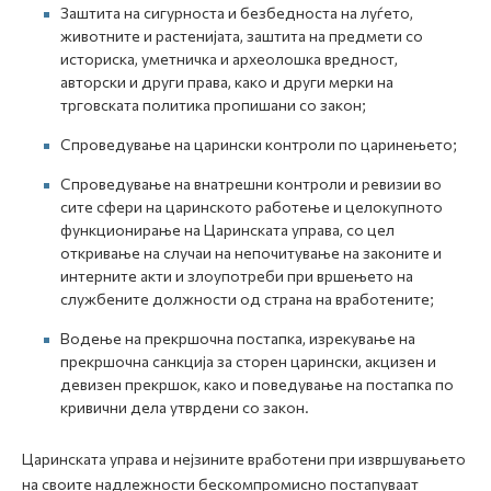
Заштита на сигурноста и безбедноста на луѓето,
животните и растенијата, заштита на предмети со
историска, уметничка и археолошка вредност,
авторски и други права, како и други мерки на
трговската политика пропишани со закон;
Спроведување на царински контроли по царинењето;
Спроведување на внатрешни контроли и ревизии во
сите сфери на царинското работење и целокупното
функционирање на Царинската управа, со цел
откривање на случаи на непочитување на законите и
интерните акти и злоупотреби при вршењето на
службените должности од страна на вработените;
Водење на прекршочна постапка, изрекување на
прекршочна санкција за сторен царински, акцизен и
девизен прекршок, како и поведување на постапка по
кривични дела утврдени со закон.
Царинската управа и нејзините вработени при извршувањето
на своите надлежности бескомпромисно постапуваат