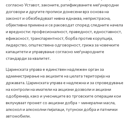
согласно Уставот, законите, ратификуваните меѓународни
договори и другите прописи донесени врз основа на
законот и обезбедуваат нивна еднаква, непристрасна,
објективна примена и се раководат според следните начела
и вредности: професионалност, праведност, едноставност,
ефикасност, транспарентност, борба против корупција,
лидерство, општествена одговорност, грижа за човечките
капацитети и управување согласно меѓународните
стандарди за квалитет.
Царинската управа е единствен надлежен орган за
администрирање на акцизите на целата територија на
државата. Царинската управа е надлежна и за спроведување
на контроли на иматели на акцизни дозволи и акцизни
одобренија, како и учесниците во трговските операции кои
вклучуваат промет со акцизни добра – минерални масла,
алкохол и алкохолни пијалаци, тутунски добра и патнички
автомобили.