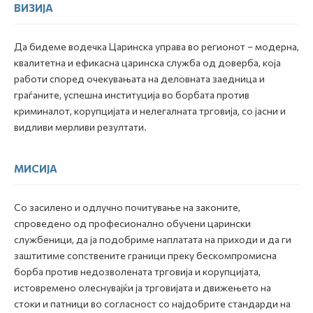
ВИЗИЈА
Да бидеме водечка Царинска управа во регионот – модерна,
квалитетна и ефикасна царинска служба од доверба, која
работи според очекувањата на деловната заедница и
граѓаните, успешна институција во борбата против
криминалот, корупцијата и нелегалната трговија, со јасни и
видливи мерливи резултати.
МИСИЈА
Со засилено и одлучно почитување на законите,
спроведено од професионално обучени царински
службеници, да ја подобриме наплатата на приходи и да ги
заштитиме сопствените граници преку бескомпромисна
борба против недозволената трговија и корупцијата,
истовремено олеснувајќи ја трговијата и движењето на
стоки и патници во согласност со најдобрите стандарди на