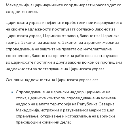
Македонија, а царинарниците координираат и раководат со
соодветен реон.
Царинската управа и нејзините вработени при извршувањето
на своите надлежности постапуваат согласно Законот за
Царинската управа, Царинскиот закон, Законот за Царинска
тарифа, Законот за акцизите, Законот за царински мерки за
спроведување на заштита на правата од интелектуална
сопственост, Законот за вршење на работи за застапување
во царинските постапки и други закони во кои се пропишани
надлежности за постапување на Царинската управа.
Основни надлежности на Царинската управа се:
Спроведување на царински надзор, царинење на
стока, царинска контрола, спроведување на акцизен
надзор на целата територија на Република Северна
Македонија, истражни и разузнавачки мерки со цел
спречување, откривање и истражување на царински
прекршоци и кривични дела;