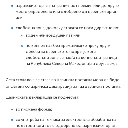
царинскиот орган на граничниот премин или до друго
место определено или одобрено од царински орган
или
слободна зона, доколку стоката се носи директно по:
воден или воздушен пат или
по копнен пат без преминување преку други
делови на царинското подрачје кога
слободната зона се наоѓа на копнената граница
на Република Северна Македонија и друга земја.
Сета стока која се става во царинска постапка мора да биде
опфатена со царинска декларација за таа царинска постапка.
Царинската декларација се поднесува:
во писмена форма;
со употреба на техника за електронска обработка на
податоци кога тоа е одобрено од царинскиот орган