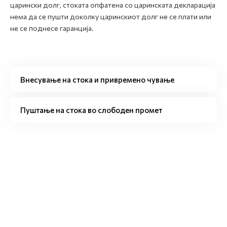
царински долг, стоката опфатена со царинската декларација
нема да се пушти доколку царинскиот долг не се плати или
не се поднесе гаранција.
Внесување на стока и привремено чување
Пуштање на стока во слободен промет