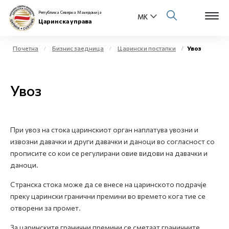
Република Северна Македонија
Царинска управа
Почетна
Бизнис заедница
Царински постапки
Увоз
Open s
За нас
Увоз
Open s
Физички лица
Open s
Бизнис заедница
При увоз на стока царинскиот орган наплатува увозни и
извозни давачки и други давачки и даноци во согласност со
Open s
Е-Царина
прописите со кои се регулирани овие видови на давачки и
даноци.
Open s
Медиа центар
Странска стока може да се внесе на царинското подрачје
преку царински гранични премини во времето кога тие се
Контакт
отворени за промет.
За царинските гранични премини се сметаат граничните
Е-Весник