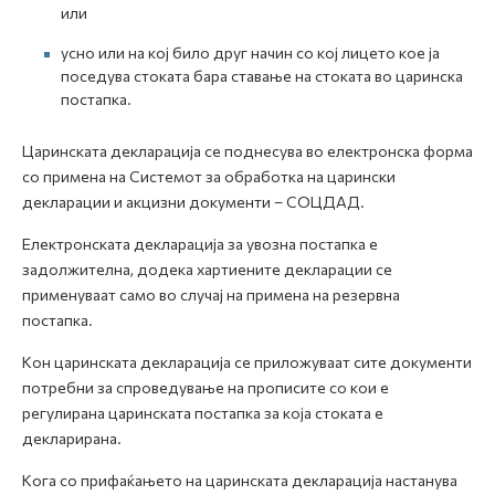
или
усно или на кој било друг начин со кој лицето кое ја
поседува стоката бара ставање на стоката во царинска
постапка.
Царинската декларација се поднесува во електронска форма
со примена на Системот за обработка на царински
декларации и акцизни документи – СОЦДАД.
Електронската декларација за увозна постапка е
задолжителна, додека хартиените декларации се
применуваат само во случај на примена на резервна
постапка.
Кон царинската декларација се приложуваат сите документи
потребни за спроведување на прописите со кои е
регулирана царинската постапка за која стоката е
декларирана.
Кога со прифаќањето на царинската декларација настанува