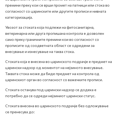
премини преку кои се врши промет на патници или стока во
согласност со царинските или другите прописи и нивната
категоризација.
Увозот за стоката која подлежи на фитосанитарна,
ветеринарна или друга пропишана контрола е дозволен
само преку граничните премини кои во согласност со
прописите од соодветната област се одредени за
внесување и изнесување на таква стока.
Стоката која е внесена во царинското подрачје е предмет на
царински надзор од моментот на нејзиното внесување.
Таквата стока може да биде предмет на контрола од
царинскиот орган во согласност со важечките прописи.
Стоката останува под царински надзор се додека е
потребно да се одреди нејзиниот царински статус.
Стоката внесена во царинското подрачје без одложување
се пренесува до: