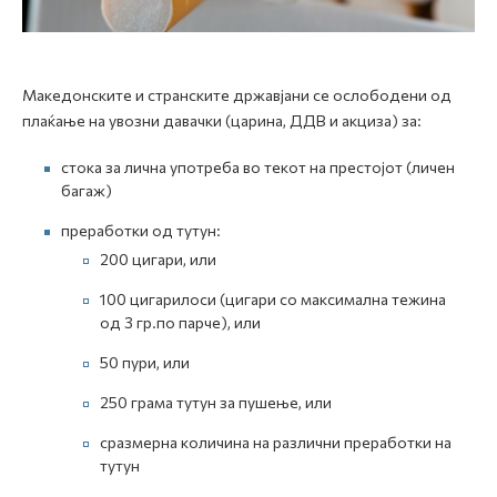
Mакедонските и странските државјани се ослободени од
плаќање на увозни давачки (царина, ДДВ и акциза) за:
стока за лична употреба во текот на престојот (личен
багаж)
преработки од тутун:
200 цигари, или
100 цигарилоси (цигари со максимална тежина
од 3 гр.по парче), или
50 пури, или
250 грама тутун за пушење, или
сразмерна количина на различни преработки на
тутун