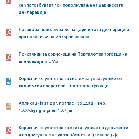
се употребуваат при пополнување на царинската
декларација
Насока за пополнување на царинската декларација
при царинење на моторни возила
Прирачник за корисници на Порталот за трговци на
апликацијата UMS
Корисничко упатство за систем за управување со
економски оператори – портал за трговци
Апликација за диг. потпис - соцдад - вер.
1.3.7/digsig-signer-1.3.7.jar
Корисничко упатство за прикачување на документи
и поднесување на увозна/извозна декларација