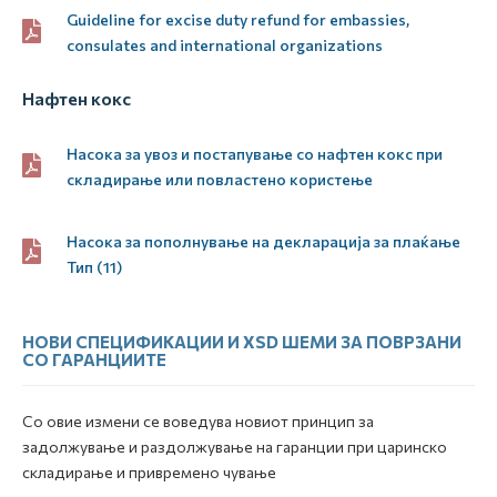
Guideline for excise duty refund for embassies,
consulates and international organizations
Нафтен кокс
Насока за увоз и постапување со нафтен кокс при
складирање или повластено користење
Насока за пополнување на декларација за плаќање
Тип (11)
НОВИ СПЕЦИФИКАЦИИ И XSD ШЕМИ ЗА ПОВРЗАНИ
СО ГАРАНЦИИТЕ
Со овие измени се воведува новиот принцип за
задолжување и раздолжување на гаранции при царинско
складирање и привремено чување