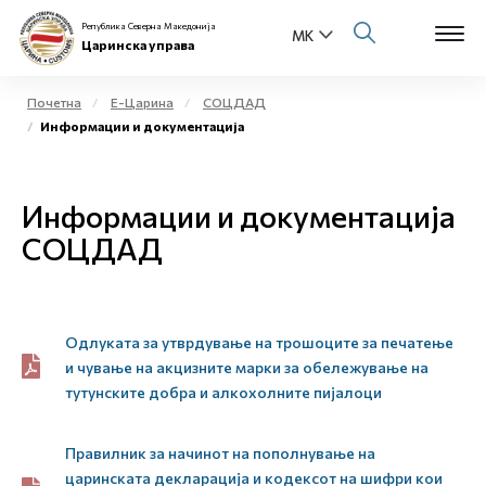
Република Северна Македонија
Царинска управа
Почетна
Е-Царина
СОЦДАД
Информации и документација
Open s
За нас
Open s
Информации и документација
Физички лица
СОЦДАД
Open s
Бизнис заедница
Open s
Е-Царина
Одлуката за утврдување на трошоците за печатење
Open s
и чување на акцизните марки за обележување на
Медиа центар
тутунските добра и алкохолните пијалоци
Контакт
Правилник за начинот на пополнување на
царинската декларација и кодексот на шифри кои
Е-Весник