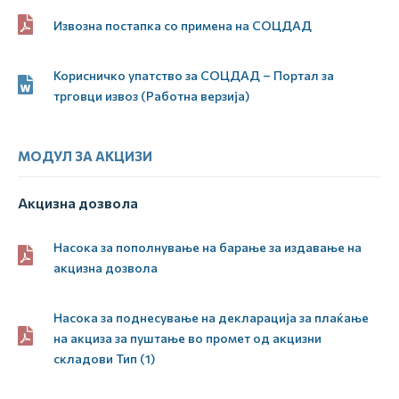
Извозна постапка со примена на СОЦДАД
Корисничко упатство за СОЦДАД – Портал за
трговци извоз (Работна верзија)
МОДУЛ ЗА АКЦИЗИ
Акцизна дозвола
Насока за пополнување на барање за издавање на
акцизна дозвола
Насока за поднесување на декларација за плаќање
на акциза за пуштање во промет од акцизни
складови Тип (1)