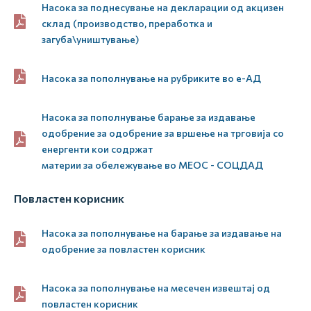
Насока за поднесување на декларации од акцизен
склад (производство, преработка и
загуба\уништување)
Насока за пополнување на рубриките во е-АД
Насока за пополнување барање за издавање
одобрение за одобрение за вршење на трговија со
енергенти кои содржат
материи за обележување во МЕОС - СОЦДАД
Повластен корисник
Насока за пополнување на барање за издавање на
одобрение за повластен корисник
Насока за пополнување на месечен извештај од
повластен корисник