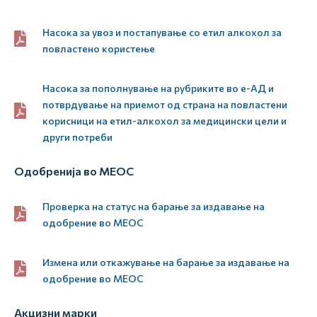
Насока за увоз и постапување со етил алкохол за
повластено користење
Насока за пополнување на рубриките во е-АД и
потврдување на приемот од страна на повластени
корисници на етил-алкохол за медицински цели и
други потреби
Одобренија во МЕОС
Проверка на статус на барање за издавање на
одобрение во МЕОС
Измена или откажување на барање за издавање на
одобрение во МЕОС
Акцизни марки