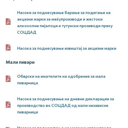
Насоки за поднесување барање за подигање на
акцизни марки за меќупроизводи и жестоки
алкохолни пијалоци и тутунски прозиводи преку
СОЦДАД
Насока за поднесување извештај за акцизни марки
Мали пивари
Обврски на имателите на одобрение за мала
пиварница
Насока за поднесување на дневни декларации за
производство во СОЦДАД од мали независни
пиварници
Насока за поднесување на месечни извештаи во