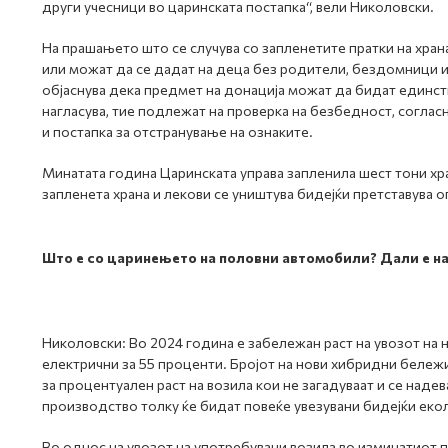
други учесници во царинската постапка“, вели Николовски.
На прашањето што се случува со запленетите пратки на храна
или можат да се дадат на деца без родители, бездомници 
објаснува дека предмет на донација можат да бидат единст
нагласува, тие подлежат на проверка на безбедност, соглас
и постапка за отстранување на ознаките.
Минатата година Царинската управа запленила шест тони хра
запленета храна и лекови се уништува бидејќи претставува оп
Што е со царинењето на половни автомобили? Дали е на
Николовски: Во 2024 година е забележан раст на увозот на 
електрични за 55 проценти. Бројот на нови хибридни бележ
за процентуален раст на возила кои не загадуваат и се наде
производство толку ќе бидат повеќе увезувани бидејќи екол
Во однос на увозот на употребувани возила во изминатиот 