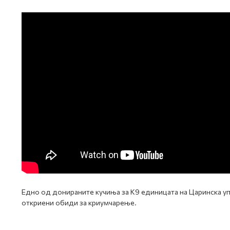
Едно од донираните кучиња за К9 единицата на Царинска уп
откриени обиди за криумчарење.