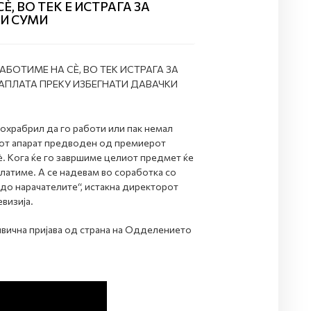
, ВО ТЕК Е ИСТРАГА ЗА
И СУМИ
БОТИМЕ НА СÈ, ВО ТЕК ИСТРАГА ЗА
ПЛАТА ПРЕКУ ИЗБЕГНАТИ ДАВАЧКИ
 охрабрил да го работи или пак немал
ниот апарат предводен од премиерот
. Кога ќе го завршиме целиот предмет ќе
латиме. А се надевам во соработка со
до нарачателите“, истакна директорот
визија.
ривична пријава од страна на Одделението