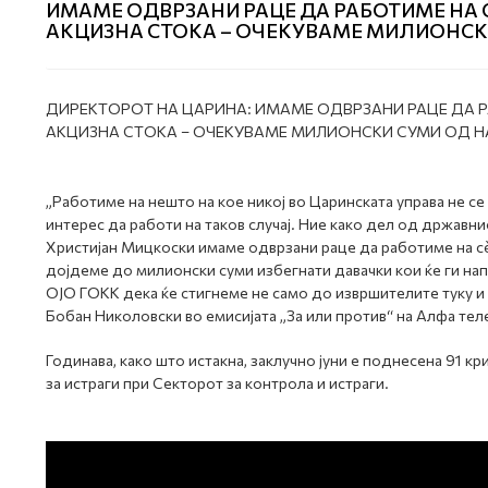
ИМАМЕ ОДВРЗАНИ РАЦЕ ДА РАБОТИМЕ НА СÈ
АКЦИЗНА СТОКА – ОЧЕКУВАМЕ МИЛИОНСК
ДИРЕКТОРОТ НА ЦАРИНА: ИМАМЕ ОДВРЗАНИ РАЦЕ ДА РА
АКЦИЗНА СТОКА – ОЧЕКУВАМЕ МИЛИОНСКИ СУМИ ОД НА
„Работиме на нешто на кое никој во Царинската управа не се
интерес да работи на таков случај. Ние како дел од држав
Христијан Мицкоски имаме одврзани раце да работиме на сè
дојдеме до милионски суми избегнати давачки кои ќе ги нап
ОЈО ГОКК дека ќе стигнеме не само до извршителите туку и 
Бобан Николовски во емисијата „За или против“ на Алфа теле
Годинава, како што истакна, заклучно јуни е поднесена 91 к
за истраги при Секторот за контрола и истраги.