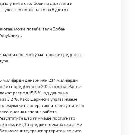
од клучните столбови на државата и
на улога во полнењето на Буџетот.
секогаш може повеќе, вели Бобан
Република“.
ина, кои овозможуваат повеќе средства за
тура.
6 милијарди денари или 2,14 милијарди
овеќе споредбено со 2024 година. Раст е
ежат раст од 15,5 %, од данок на
з за 3,2 %. Како Царинска управа имаме
големување на оперативните резултати во
 секојдневна напорна работа,
езултатите што ги имаше постигнато
котии, имајќи предвид дека затекнавме
бизнисмените, транспортерите и со сите