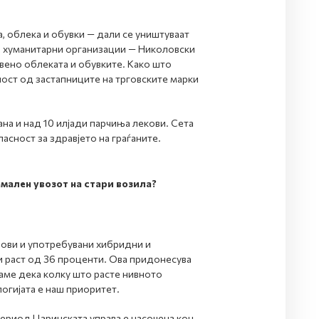
, облека и обувки — дали се уништуваат
и хуманитарни организации — Николовски
вено облеката и обувките. Како што
ност од застапниците на трговските марки
на и над 10 илјади парчиња лекови. Сета
асност за здравјето на граѓаните.
мален увозот на стари возила?
нови и употребувани хибридни и
и раст од 36 проценти. Ова придонесува
ваме дека колку што расте нивното
огијата е наш приоритет.
период Царинската управа е насочена кон