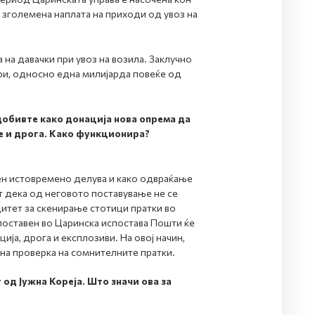
 зголемена наплата на приходи од увоз на
 на давачки при увоз на возила. Заклучно
ари, односно една милијарда повеќе од
добивте како донација нова опрема да
је и дрога. Како функционира?
ен истовремено делува и како одвраќање
т дека од неговото поставување не се
итет за скенирање стотици пратки во
 поставен во Царинска испостава Пошти ќе
ија, дрога и експлозиви. На овој начин,
на проверка на сомнителните пратки.
од Јужна Кореја. Што значи ова за