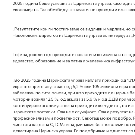
2025 година беше успешна за Царинската управа, како една 
економијата. Таа обезбедува значителни приходи и има важ
„Резултатите кои ги постигнавме се видливи и мерливи, но 
Николовски, директор на Царинската управа во интервју за „
Тој е задоволен од приходите наплатени во изминатата год
здравство, образование и за патна и железничка инфраструк
„Во 2025 година Царинската управа наплати приходи од 131,
евра што претставува раст од 5,2 % или 105 милиони евра п
забележан по сите основи, при што приходите од царина бел
моторни возила 12,5 %, од акциза за 5,9 % и од ДДВ при уво
континуирано зголемување на приходите во Буџетот, но и з
царинските постапки. Ова не е случајност. Ова е резултат на
професионализам и посветеност. Секогаш може подобро. Р
минатата влада на СДСМ ги надминавме без поголеми потеш
девастирана Царинска управа. Го подобривме и односот со 