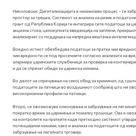
Николовски: Дигитализацијата е неминовен процес – ги заб
простор за грешка. Системот за анализа на ризик и подато
грант од Република Кореја ги интегрира сите податоци за це
акцизна стока, целокупната евиденција на заплени, прекршоч
анализираат со поддршка на напредна вештачка интелигенци
Воедно истиот обезбедува податоци за пратки чии вредност
чии вредности се под просечните согласно анализата на вре
алармира царинските службеници за проверка на контејнерите
и да се спречат обиди за царинска измама.
Во делот на спречување на секој обид за криминал, од сушти
податоците за патници во воздушниот сообраќај што ни о
високоризични профили на патници.
Второ, се овозможува олеснување и забрзување на легалната
пократко време за царинење и помалку трошоци. Ова е ово
на контролите на пратките каде претходно системот утврди
потенцијални измами, како и анализа на податоците од изв
забрзување на легалната трговија.