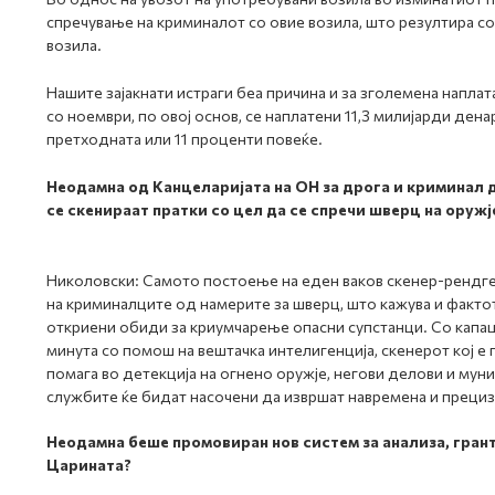
спречување на криминалот со овие возила, што резултира со
возила.
Нашите зајакнати истраги беа причина и за зголемена наплата
со ноември, по овој основ, се наплатени 11,3 милијарди ден
претходната или 11 проценти повеќе.
Неодамна од Канцеларијата на ОН за дрога и криминал 
се скенираат пратки со цел да се спречи шверц на оруж
Николовски: Самото постоење на еден ваков скенер-рендг
на криминалците од намерите за шверц, што кажува и факто
откриени обиди за криумчарење опасни супстанци. Со капац
минута со помош на вештачка интелигенција, скенерот кој е
помага во детекција на огнено оружје, негови делови и муниц
службите ќе бидат насочени да извршат навремена и прециз
Неодамна беше промовиран нов систем за анализа, грант 
Царината?