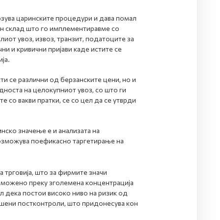
рзува царинските процедури и дава помал
чен склад што го имплементиравме со
лиот увоз, извоз, транзит, податоците за
ни и кривични пријави каде истите се
ја.
и се различни од берзанските цени, но и
дноста на целокупниот увоз, со што ги
 со вакви пратки, се со цел да се утврди
нско значење е и анализата на
возможува поефикасно таргетирање на
 трговија, што за фирмите значи
зможено преку зголемена концентрација
л дека постои високо ниво на ризик од
ршени постконтроли, што придонесува кон