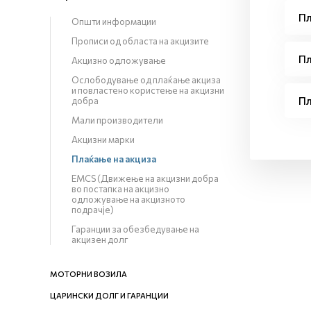
Пл
Општи информации
Прописи од областа на акцизите
Пл
Акцизно одложување
Ослободување од плаќање акциза
и повластено користење на акцизни
Пл
добра
Мали производители
Акцизни марки
Плаќање на акциза
EMCS (Движење на акцизни добра
во постапка на акцизно
одложување на акцизното
подрачје)
Гаранции за обезбедување на
акцизен долг
МОТОРНИ ВОЗИЛА
ЦАРИНСКИ ДОЛГ И ГАРАНЦИИ