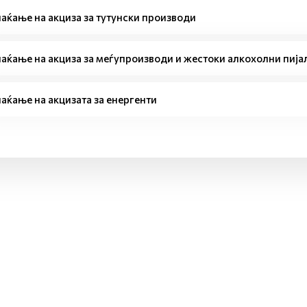
аќање на акциза за тутунски производи
аќање на акциза за меѓупроизводи и жестоки алкохолни пија
аќање на акцизата за енергенти