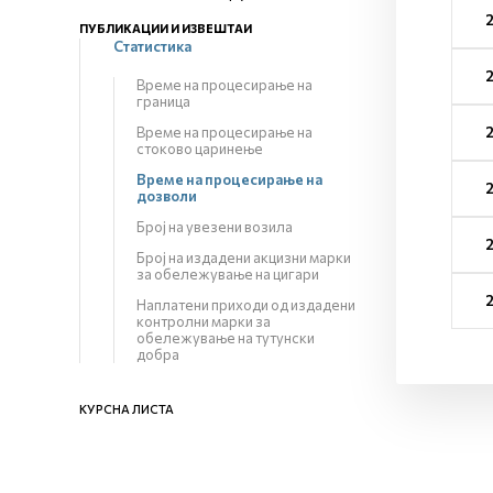
ПУБЛИКАЦИИ И ИЗВЕШТАИ
Статистика
Време на процесирање на
граница
Време на процесирање на
стоково царинење
Време на процесирање на
дозволи
Број на увезени возила
Број на издадени акцизни марки
за обележување на цигари
Наплатени приходи од издадени
контролни марки за
обележување на тутунски
добра
КУРСНА ЛИСТА