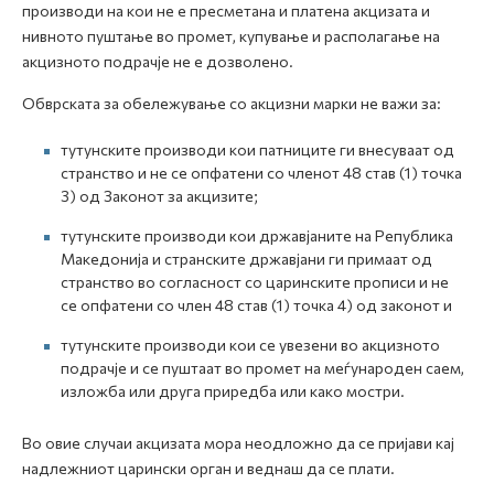
производи на кои не е пресметана и платена акцизата и
нивното пуштање во промет, купување и располагање на
акцизното подрачје не е дозволено.
Обврската за обележување со акцизни марки не важи за:
тутунските производи кои патниците ги внесуваат од
странство и не се опфатени со членот 48 став (1) точка
3) од Законот за акцизите;
тутунските производи кои државјаните на Република
Македонија и странските државјани ги примаат од
странство во согласност со царинските прописи и не
се опфатени со член 48 став (1) точка 4) од законот и
тутунските производи кои се увезени во акцизното
подрачје и се пуштаат во промет на меѓународен саем,
изложба или друга приредба или како мостри.
Во овие случаи акцизата мора неодложно да се пријави кај
надлежниот царински орган и веднаш да се плати.