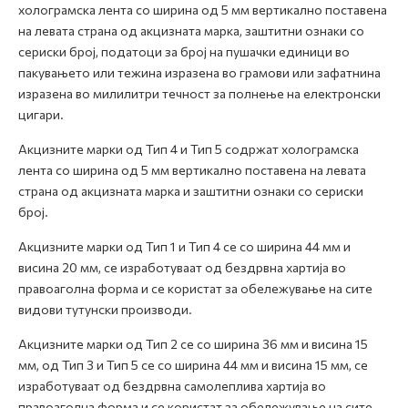
холограмска лента со ширина од 5 мм вертикално поставена
на левата страна од акцизната марка, заштитни ознаки со
сериски број, податоци за број на пушачки единици во
пакувањето или тежина изразена во грамови или зафатнина
изразена во милилитри течност за полнење на електронски
цигари.
Акцизните марки од Тип 4 и Тип 5 содржат холограмска
лента со ширина од 5 мм вертикално поставена на левата
страна од акцизната марка и заштитни ознаки со сериски
број.
Акцизните марки од Тип 1 и Тип 4 се со ширина 44 мм и
висина 20 мм, се изработуваат од бездрвна хартија во
правоаголна форма и се користат за обележување на сите
видови тутунски производи.
Акцизните марки од Тип 2 се со ширина 36 мм и висина 15
мм, од Тип 3 и Тип 5 се со ширина 44 мм и висина 15 мм, се
изработуваат од бездрвна самолеплива хартија во
правоаголна форма и се користат за обележување на сите