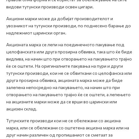
видови тутунски производи освен цигари.
Акцизни марки може да добијат производителот и
увозникот на тутунски производи, по поднесено барање до
надлежниот царински орган.
Акцизната марка се лепи на поединечното пакување под
целофанската или друга проѕирна обвивка, така што ќе биде
видлива, на начин што при отворањето на пакувањето трајно
ќе се оштети. На оригиналните пакувања на пури и други
тутунски производи, кои не се обвиткани со целофанска или
друга проѕирна обвивка, акцизната марка може да биде
залепена непосредно на пакувањето, на начин што при
отворањето на пакувањето трајно ќе се оштети, а лепењето
на акцизните марки може да се врши во царински или
акцизен склад.
Тутунските производи кои не се обележани со акцизна
марка, или се обележани со оштетена акцизна марка или на
друг начин различен од пропишаниот се сметаат за