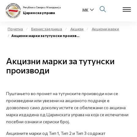
Република Северна Македонија
Царинска управа
Почетна
Бизнис заедница
Акцизи
Акцизни марки
Акцизни марки за тутунски производи
Open s
За нас
Open s
Акцизни марки за тутунски
Физички лица
производи
Open s
Бизнис заедница
Open s
Е-Царина
Пуштањето во промет на тутунските производи кои се
произведени или увезени на акцизното подрачје е
Open s
Медиа центар
дозволено само доколку истите се обележани со акцизна
марка издадена од Царинската управа на која се испечатени
Контакт
посебни ознаки и сериски број.
Акцизните марки од Тип 1, Тип 2 и Тип 3 содржат
Е-Весник