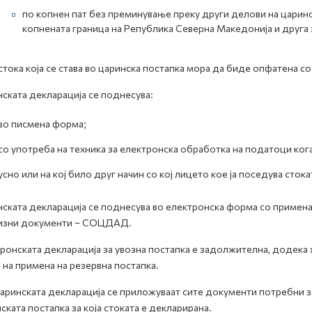
по копнен пат без преминување преку други делови на царинс
копнената граница на Република Северна Македонија и друга 
стока која се става во царинска постапка мора да биде опфатена со
ската декларација се поднесува:
во писмена форма;
со употреба на техника за електронска обработка на податоци ког
усно или на кој било друг начин со кој лицето кое ја поседува сток
ската декларација се поднесува во електронска форма со примена
цизни документи – СОЦДАД.
ронската декларација за увозна постапка е задолжителна, додека
ј на примена на резервна постапка.
аринската декларација се приложуваат сите документи потребни з
ската постапка за која стоката е декларирана.