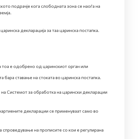
кото подрачје кога слободната зона се наоѓа на
земја.
 царинска декларација за таа царинска постапка.
а тоа е одобрено од царинскиот орган или
ата бара ставање на стоката во царинска постапка.
 на Системот за обработка на царински декларации
 хартиените декларации се применуваат само во
а спроведување на прописите со кои е регулирана