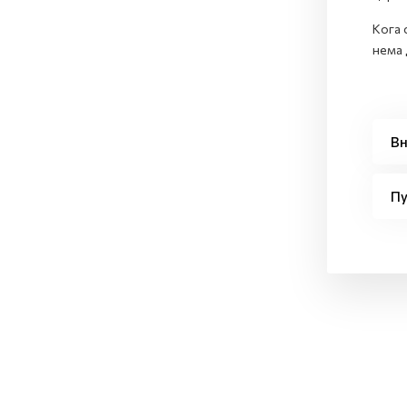
Кога 
нема 
Вн
Пу