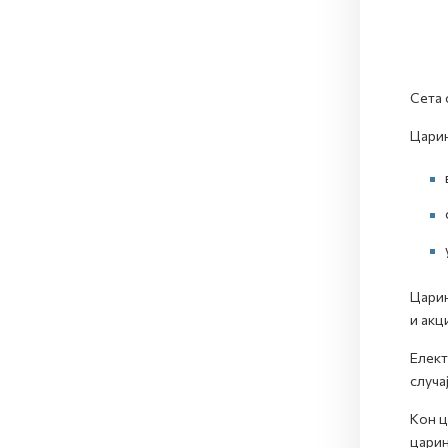
Сета 
Царин
Царин
и ак
Елект
случа
Кон ц
царин