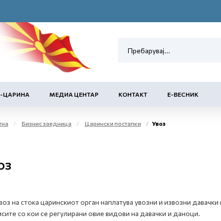
Е-ЦАРИНА
МЕДИА ЦЕНТАР
КОНТАКТ
Е-ВЕСНИК
тна
Бизнис заедница
Царински постапки
Увоз
оз
воз на стока царинскиот орган наплатува увозни и извозни давачки 
сите со кои се регулирани овие видови на давачки и даноци.