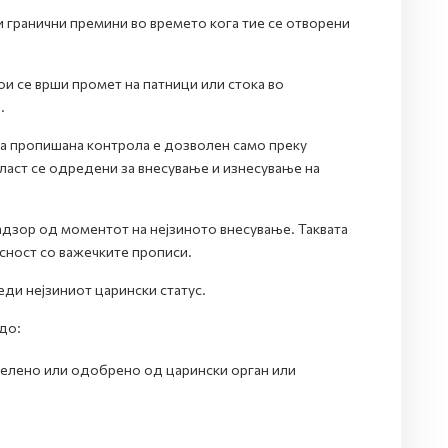
и гранични премини во времето кога тие се отворени
ои се врши промет на патници или стока во
.
га пропишана контрола е дозволен само преку
ласт се одредени за внесување и изнесување на
надзор од моментот на нејзиното внесување. Таквата
сност со важечките прописи.
ди нејзиниот царински статус.
до:
делено или одобрено од царински орган или