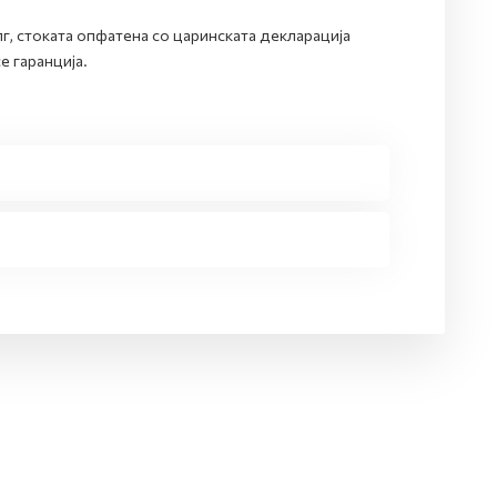
г, стоката опфатена со царинската декларација
е гаранција.