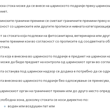
ска стока може да се внесе на царинското подрачје преку царинск
омет.
ринските гранични премини се сметаат граничните премини преку к
сност со царинските или другите прописи и нивната категоризација
т за стоката која подлежи на фитосанитарна, ветеринарна или дру
чните премини кои во согласност со прописите од соодветната об
 стока.
та која е внесена во царинското подрачје е предмет на царински 
 може да биде предмет на контрола од царинскиот орган во согла
та останува под царински надзор се додека е потребно да се одре
та внесена во царинското подрачје без одложување се пренесува 
царинскиот орган на граничниот премин или до друго место опре
слободна зона, доколку стоката се носи директно по:
воден или воздушен пат или