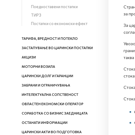
Поедноставени постапки
Стран
за пр
ТИРЗ
Постапки со економски ефект
За ца
согла
ТАРИФА, ВРЕДНОСТ И ПОТЕКЛО
Увозо
ЗАСТАПУВАЊЕ ВО ЦАРИНСКИ ПОСТАПКИ
грани
таква
АКЦИЗИ
МОТОРНИ ВОЗИЛА
Стока
стока
ЦАРИНСКИ ДОЛГ И ГАРАНЦИИ
ЗАБРАНИ И ОГРАНИЧУВАЊА
Стока
ИНТЕЛЕКТУАЛНА СОПСТВЕНОСТ
Стока
ОВЛАСТЕН ЕКОНОМСКИ ОПЕРАТОР
СОРАБОТКА СО БИЗНИС ЗАЕДНИЦАТА
ОСТАНАТИ ИНФОРМАЦИИ
ЦАРИНСКИ АКТИ ВО ПОДГОТОВКА