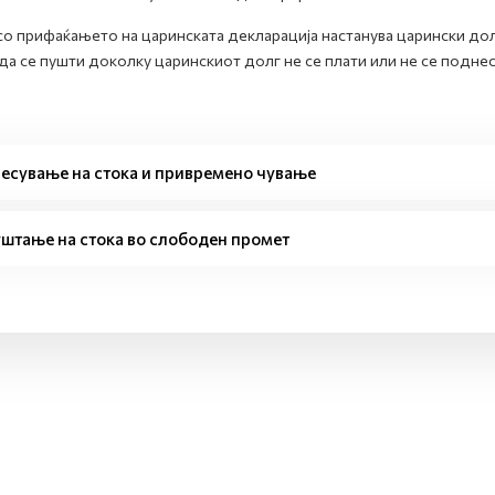
со прифаќањето на царинската декларација настанува царински дол
да се пушти доколку царинскиот долг не се плати или не се поднес
есување на стока и привремено чување
штање на стока во слободен промет