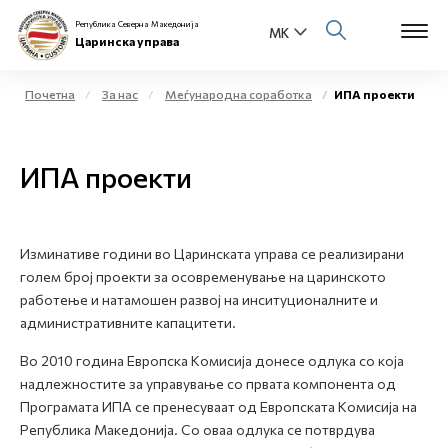
Република Северна Македонија
Царинска управа
Почетна
За нас
Меѓународна соработка
ИПА проекти
Open s
За нас
ИПА проекти
Open s
Физички лица
Open s
Бизнис заедница
Изминативе години во Царинската управа се реализирани
голем број проекти за осовременување на царинското
Open s
Е-Царина
работење и натамошен развој на инситуционалните и
административните капацитети.
Open s
Медиа центар
Во 2010 година Европска Комисија донесе одлука со која
надлежностите за управување со првата компонента од
Контакт
Програмата ИПА се пренесуваат од Европската Комисија на
Република Македонија. Со оваа одлука се потврдува
Е-Весник