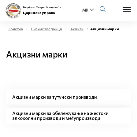
Република Северна Македонија
Царинска управа
Почетна
Бизнис заедница
Акцизи
Акцизни марки
Open s
За нас
Акцизни марки
Open s
Физички лица
Open s
Бизнис заедница
Open s
Е-Царина
Акцизни марки за тутунски производи
Open s
Медиа центар
Акцизни марки за обележување на жестоки
алкохолни производи и меѓупроизводи
Контакт
Е-Весник