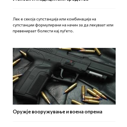
Лек е секоја супстанција или комбинација на
супстанции формулирани на начин за да лекуваат или
превенираат болести кај луѓето.
Оружје вооружување и воена опрема