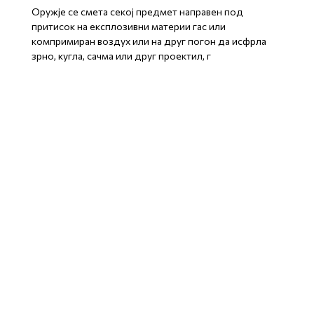
Оружје се смета секој предмет направен под
притисок на експлозивни материи гас или
компримиран воздух или на друг погон да исфрла
зрно, кугла, сачма или друг проектил, г