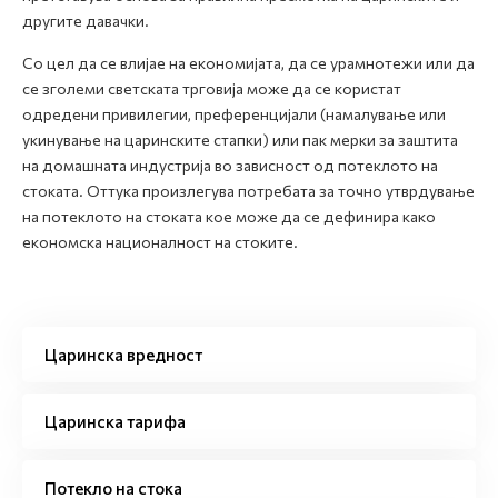
другите давачки.
Со цел да се влијае на економијата, да се урамнотежи или да
се зголеми светската трговија може да се користат
одредени привилегии, преференцијали (намалување или
укинување на царинските стапки) или пак мерки за заштита
на домашната индустрија во зависност од потеклото на
стоката. Оттука произлегува потребата за точно утврдување
на потеклото на стоката кое може да се дефинира како
економска националност на стоките.
Царинска вредност
Царинска тарифа
Потекло на стока