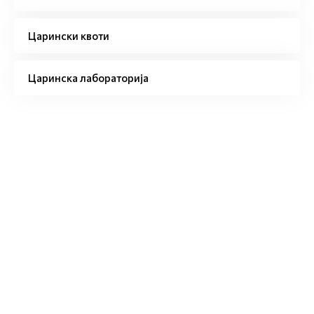
Царински квоти
Царинска лабораторија