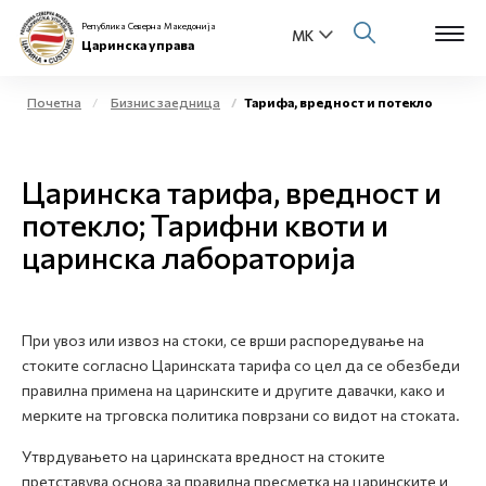
Република Северна Македонија
Царинска управа
Почетна
Бизнис заедница
Тарифа, вредност и потекло
Open s
За нас
Царинска тарифа, вредност и
Open s
Физички лица
потекло; Тарифни квоти и
царинска лабораторија
Open s
Бизнис заедница
Open s
Е-Царина
При увоз или извоз на стоки, се врши распоредување на
Open s
стоките согласно Царинската тарифа со цел да се обезбеди
Медиа центар
правилна примена на царинските и другите давачки, како и
мерките на трговска политика поврзани со видот на стоката.
Контакт
Утврдувањето на царинската вредност на стоките
претставува основа за правилна пресметка на царинските и
Е-Весник