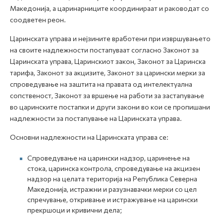
Македонија, а царинарниците координираат и раководат со
соодветен реон.
Царинската управа и нејзините вработени при извршувањето
на своите надлежности постапуваат согласно Законот за
Царинската управа, Царинскиот закон, Законот за Царинска
тарифа, Законот за акцизите, Законот за царински мерки за
спроведување на заштита на правата од интелектуална
сопственост, Законот за вршење на работи за застапување
во царинските постапки и други закони во кои се пропишани
надлежности за постапување на Царинската управа.
Основни надлежности на Царинската управа се:
Спроведување на царински надзор, царинење на
стока, царинска контрола, спроведување на акцизен
надзор на целата територија на Република Северна
Македонија, истражни и разузнавачки мерки со цел
спречување, откривање и истражување на царински
прекршоци и кривични дела;