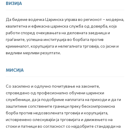
ВИЗИЈА
Да бидеме водечка Царинска управа во регионот – модерна,
квалитетна и ефикасна царинска служба од доверба, која
работи според очекувањата на деловната заедница и
граѓаните, успешна институција во борбата против
криминалот, корупцијата и нелегалната трговија, со јасни и
видливи мерливи резултати.
МИСИЈА
Со засилено и одлучно почитување на законите,
спроведено од професионално обучени царински
службеници, да ја подобриме наплатата на приходи и да ги
заштитиме сопствените граници преку бескомпромисна
борба против недозволената трговија и корупцијата,
истовремено олеснувајќи ја трговијата и движењето на
стоки и патници во согласност со најдобрите стандарди на