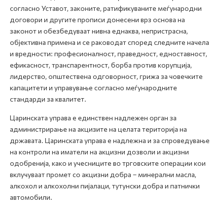
согласно Уставот, законите, ратификуваните меѓународни
договори и другите прописи донесени врз основа на
законот и обезбедуваат нивна еднаква, непристрасна,
објективна примена и се раководат според следните начела
и вредности: професионалност, праведност, едноставност,
ефикасност, транспарентност, борба против корупција,
лидерство, општествена одговорност, грижа за човечките
капацитети и управување согласно меѓународните
стандарди за квалитет.
Царинската управа е единствен надлежен орган за
администрирање на акцизите на целата територија на
државата. Царинската управа е надлежна и за спроведување
на контроли на иматели на акцизни дозволи и акцизни
одобренија, како и учесниците во трговските операции кои
вклучуваат промет со акцизни добра – минерални масла,
алкохол и алкохолни пијалаци, тутунски добра и патнички
автомобили.