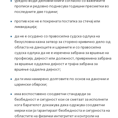
уредно води деловни книги согласно со важечките
прописи и редовно поднесува годишни пресметки во
последните две години;
против кое не е покрената постапка за стечај или
ликвидација;
да не е осудено со правосилна судска одлука на
безусловна казна затвор за сторено кривично дело од
областа на даноците и царините и со правосилна
судска одлука да не е изречена забрана за вршење на
професија, дејност или должност, привремена забрана
за вршење одделна дејност и трајна забрана за
вршење одделна дејност;
да ги има намирено долговите по основ на даночни и
царински обврски;
има воспоставено соодветни стандарди за
безбедност и сигурност кои се сметаат за исполнети
кога барателот докажува дека одржува соодветни
мерки кои ја гарантираат безбедноста и сигурноста на
областите на физички интегритет и контроли на