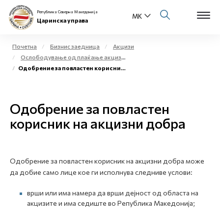
Република Северна Македонија
Царинска управа
Почетна
Бизнис заедница
Акцизи
Ослободување од плаќање акциза и повластено користење на акцизни добра
Open s
Одобрение за повластен корисник на акцизни добра
За нас
Open s
Физички лица
Одобрение за повластен
Open s
корисник на акцизни добра
Бизнис заедница
Open s
Е-Царина
Одобрение за повластен корисник на акцизни добра може
Open s
Медиа центар
да добие само лице кое ги исполнува следниве услови:
врши или има намера да врши дејност од областа на
Контакт
акцизите и има седиште во Република Македонија;
Е-Весник