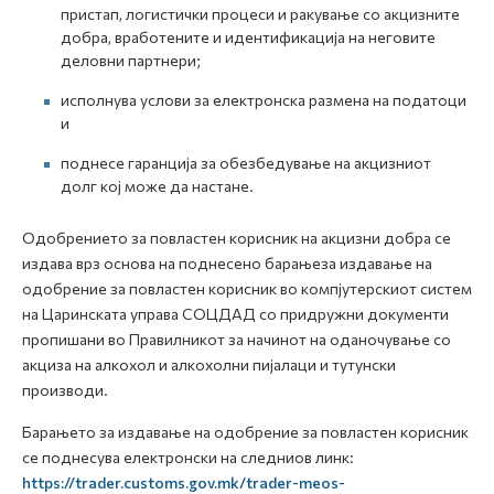
пристап, логистички процеси и ракување со акцизните
добра, вработените и идентификација на неговите
деловни партнери;
исполнува услови за електронска размена на податоци
и
поднесе гаранција за обезбедување на акцизниот
долг кој може да настане.
Одобрението за повластен корисник на акцизни добра се
издава врз основа на поднесено барањеза издавање на
одобрение за повластен корисник во компјутерскиот систем
на Царинската управа СОЦДАД со придружни документи
пропишани во Правилникот за начинот на оданочување со
акциза на алкохол и алкохолни пијалаци и тутунски
производи.
Барањето за издавање на одобрение за повластен корисник
се поднесува електронски на следниов линк:
https://trader.customs.gov.mk/trader-meos-