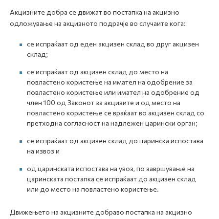
Акцизните добра се движат во постапка на акцизно
одложување на акцизното подрачје во случаите кога:
се испраќаат од еден акцизен склад во друг акцизен
склад;
се испраќаат од акцизен склад до место на
повластено користење на имател на одобрение за
повластено користење или имател на одобрение од
член 100 од Законот за акцизите и од место на
повластено користење се враќаат во акцизен склад со
претходна согласност на надлежен царински орган;
се испраќаат од акцизен склад до царинска испостава
на извоз и
од царинската испостава на увоз, по завршување на
царинската постапка се испраќаат до акцизен склад
или до место на повластено користење.
Движењето на акцизните добраво постапка на акцизно