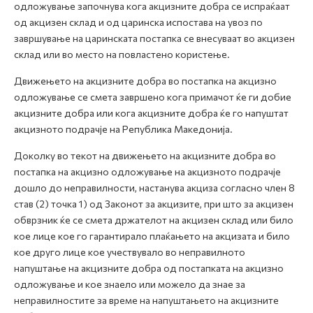
одложување започнува кога акцизните добра се испраќаат
од акцизен склад и од царинска испостава на увоз по
завршување на царинската постапка се внесуваат во акцизен
склад или во место на повластено користење.
Движењето на акцизните добра во постапка на акцизно
одложување се смета завршено кога примачот ќе ги добие
акцизните добра или кога акцизните добра ќе го напуштат
акцизното подрачје на Република Македонија.
Доколку во текот на движењето на акцизните добра во
постапка на акцизно одложување на акцизното подрачје
дошло до неправилности, настанува акциза согласно член 8
став (2) точка 1) од Законот за акцизите, при што за акцизен
обврзник ќе се смета држателот на акцизен склад или било
кое лице кое го гарантирало плаќањето на акцизата и било
кое друго лице кое учествувало во неправилното
напуштање на акцизните добра од постапката на акцизно
одложување и кое знаело или можело да знае за
неправилностите за време на напуштањето на акцизните