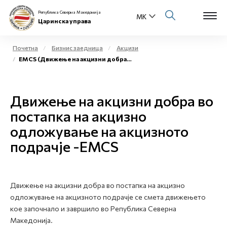
Република Северна Македонија
Царинска управа
Почетна
Бизнис заедница
Акцизи
EMCS (Движење на акцизни добра во постапка на акцизно одложување на акцизното подрачје)
Open s
За нас
Open s
Движење на акцизни добра во
Физички лица
постапка на акцизно
Open s
Бизнис заедница
одложување на акцизното
подрачје -EMCS
Open s
Е-Царина
Open s
Медиа центар
Движење на акцизни добра во постапка на акцизно
одложување на акцизното подрачје се смета движењето
Контакт
кое започнало и завршило во Република Северна
Македонија.
Е-Весник