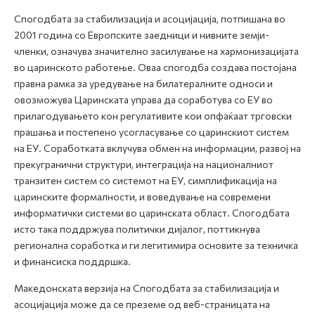
Спогодбата за стабилизација и асоцијација, потпишана во
2001 година со Европските заедници и нивните земји-
членки, означува значително засилување на хармонизацијата
во царинското работење. Оваа спогодба создава постојана
правна рамка за уредување на билатералните односи и
овозможува Царинската управа да соработува со ЕУ во
прилагодувањето кон регулативите кои опфаќаат трговски
прашања и постепено усогласување со царинскиот систем
на ЕУ. Соработката вклучува обмен на информации, развој на
прекугранични структури, интеграција на националниот
транзитен систем со системот на ЕУ, симплификација на
царинските формалности, и воведување на современи
информатички системи во царинската област. Спогодбата
исто така поддржува политички дијалог, поттикнува
регионална соработка и ги легитимира основите за техничка
и финансиска поддршка.
Македонската верзија на Спогодбата за стабилизација и
асоцијација може да се преземе од веб-страницата на