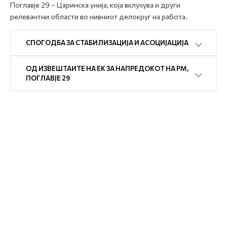
Поглавје 29 – Царинска унија, која вклучува и други
релевантни области во нивниот делокруг на работа.
СПОГОДБА ЗА СТАБИЛИЗАЦИЈА И АСОЦИЈАЦИЈА
ОД ИЗВЕШТАИТЕ НА ЕК ЗА НАПРЕДОКОТ НА РМ,
ПОГЛАВЈЕ 29