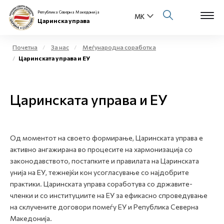
Република Северна Македонија
Царинска управа
Почетна
За нас
Меѓународна соработка
Царинската управа и ЕУ
Open s
За нас
Open s
Царинската управа и ЕУ
Физички лица
Open s
Бизнис заедница
Од моментот на своето формирање, Царинската управа е
Open s
Е-Царина
активно ангажирана во процесите на хармонизација со
законодавството, постапките и правилата на Царинската
Open s
унија на ЕУ, тежнејќи кон усогласување со најдобрите
Медиа центар
практики. Царинската управа соработува со државите-
членки и со институциите на ЕУ за ефикасно спроведување
Контакт
на склучените договори помеѓу ЕУ и Република Северна
Македонија.
Е-Весник