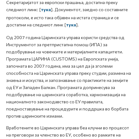
Секретаријатот за европски прашања, достапна преку
следниот линк: [
тука
]. Документот, заедно со составните
протоколи, е исто така објавен на истата страница и се
достапни на следниот линк [
тука
].
Од 2007 година Царинската управа користи средства од
Инструментот за претпристапна помош (ИПА) за
подобрување на човечките и материјалните капацитети.
Програмата ЦАРИНА (CUSTOMS) на Европската унија,
започната во 2007 година, има за цел да ја зголеми
способноста на Царинската управа преку студии, размена на
знаења и искуства, и запознавање со практиките на земјите
од ЕУ и Западен Балкан. Програмата допринесува за
подобрување на царинската соработка, хармонизација на
националното законодавство со ЕУ правилата,
поедноставување на процедурите и поддршка во борбата
против царинските измами.
Вработените во Царинската управа беа клучни во процесот
на преговори за членство во ЕУ, особено во рамките на