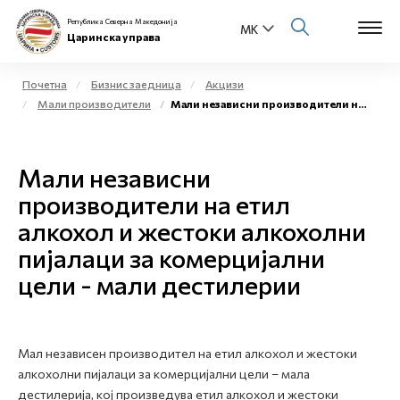
Република Северна Македонија
Царинска управа
Почетна
Бизнис заедница
Акцизи
Мали производители
Мали независни производители на етил алкохол и жестоки алкохолни пијалаци за комерцијални цели - мали дестилерии
Open s
За нас
Open s
Мали независни
Физички лица
производители на етил
Open s
Бизнис заедница
алкохол и жестоки алкохолни
пијалаци за комерцијални
Open s
Е-Царина
цели - мали дестилерии
Open s
Медиа центар
Контакт
Мал независен производител на етил алкохол и жестоки
алкохолни пијалаци за комерцијални цели – мала
дестилерија, кој произведува етил алкохол и жестоки
Е-Весник