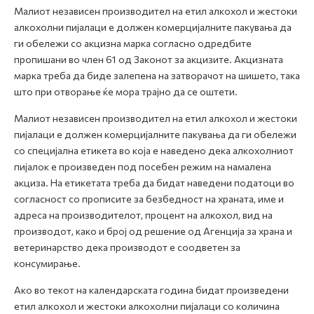
Малиот независен производител на етил алкохол и жестоки
алкохолни пијалаци е должен комерцијалните пакувања да
ги обележи со акцизна марка согласно одредбите
пропишани во член 61 од Законот за акцизите. Акцизната
марка треба да биде залепена на затворачот на шишето, така
што при отворање ќе мора трајно да се оштети.
Малиот независен производител на етил алкохол и жестоки
пијалаци е должен комерцијалните пакувања да ги обележи
со специјална етикета во која е наведено дека алкохолниот
пијалок е произведен под посебен режим на намалена
акциза. На етикетата треба да бидат наведени податоци во
согласност со прописите за безбедност на храната, име и
адреса на производителот, процент на алкохол, вид на
производот, како и број од решение од Агенција за храна и
ветеринарство дека производот е соодветен за
консумирање.
Ако во текот на календарската година бидат произведени
етил алкохол и жестоки алкохолни пијалаци со количина