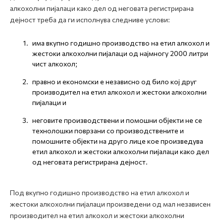
алкохолни пијалаци како дел од неговата регистрирана
дејност треба да ги исполнува следниве услови:
има вкупно годишно производство на етил алкохол и
жестоки алкохолни пијалаци од најмногу 2000 литри
чист алкохол;
правно и економски е независно од било кој друг
производител на етил алкохол и жестоки алкохолни
пијалаци и
неговите производствени и помошни објекти не се
технолошки поврзани со производствените и
помошните објекти на друго лице кое произведува
етил алкохол и жестоки алкохолни пијалаци како дел
од неговата регистрирана дејност.
Под вкупно годишно производство на етил алкохол и
жестоки алкохолни пијалаци произведени од мал независен
производител на етил алкохол и жестоки алкохолни