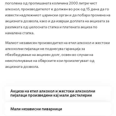
поголема од пропишаната количина 2000 литри чист
алкохол, производителот е должен во рок од 15 дена да го
извести надлежниот царински орган и да побара промена на
акцизната дозвола, како и да изврши доплата на акцизата за
разликата од целосната стапка и платената акциза по
намалена стапка.
Малиот независен производител на етил алкохол и жестоки
алкохолни пијалаци не поднесува гаранција за
пбезбедување на акцизен долг, освен во случаи на
неисполнување на обврските кои произлегуваат од
акцизната дозвола.
Акциза на етил алкохол и жестоки алкохолни
пијалаци произведени кај мали дестилерии
Мали независни пиварници