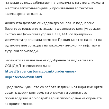
пијалаци се подразбира вкупната количина на етил алкохол и
жестоки алкохолни пијалаци произведени во текот на
календарската година.
Акцизната дозвола се издава врз основа на поднесено
барање за издавање на акцизна дозвола во компјутерскиот
систем на Царинската управа СОЦДАД со придружни
документи пропишани согласно Правилникот за начинот на
оданочување со акциза на алкохол и алкохолни пијалаци и
тутунски производи.
Барањето за издавање на одобрение се поднесува во
СОЦДАД на следниов линк:
https://trader.customs.gov.mk/trader-meos-
ui/protected/main.html
Пред започнувањето со работа надлежниот царински орган
врши надзор и контрола на опремата и условите за
производство и по потреба врши пломбирање на опремата
за производство.