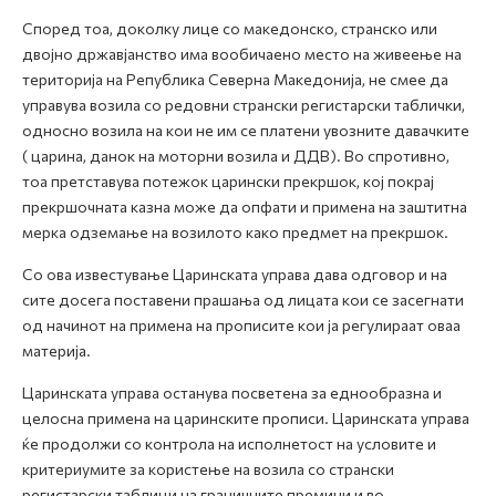
Според тоа, доколку лице со македонско, странско или
двојно државјанство има вообичаено место на живеење на
територија на Република Северна Македонија, не смее да
управува возила со редовни странски регистарски таблички,
односно возила на кои не им се платени увозните давачките
( царина, данок на моторни возила и ДДВ). Во спротивно,
тоа претставува потежок царински прекршок, кој покрај
прекршочната казна може да опфати и примена на заштитна
мерка одземање на возилото како предмет на прекршок.
Со ова известување Царинската управа дава одговор и на
сите досега поставени прашања од лицата кои се засегнати
од начинот на примена на прописите кои ја регулираат оваа
материја.
Царинската управа останува посветена за еднообразна и
целосна примена на царинските прописи. Царинската управа
ќе продолжи со контрола на исполнетост на условите и
критериумите за користење на возила со странски
регистарски таблици на граничните премини и во