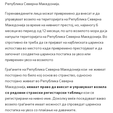
Република Северна Македонија.
Горенаведените лица можат привремено да внесат и да
управуваат возило на територијата на Република Северна
Македонија за време на нивниот престој, но, најмногу 6
месеци во период од 12 месеци, по што возилото мора да ја
напушти територијата на Република Северна Македонија. Во
спротивно ќе треба да се пријават на најблиската царинска
испостава во местото каде привремено престојуваат и да
започнат соодветна царинска постапка за увоз или
привремен увоз на возилото
Граѓаните на Република Северна Македонија кои не живеат
постојано по било кој основ во странство, односно
постојано живеат во Република Северна
Македонија,
немаат право да внесат и управуваат возила
со редовни странски регистарски таблиц
и кои се
регистрирани на нивно име. Доколку веќе поседуваат вакво
возило граѓаните имаат можност да спроведат царинска
постапка на увоз со плаќање на давачките.