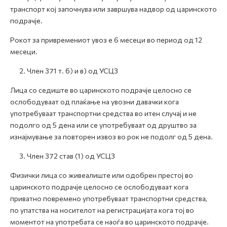
транспорт кој започнува или завршува надвор од царинското
подрачје.
Рокот за привремениот увоз е 6 месеци во период од 12
месеци.
2. Член 371 т. б) и в) од УСЦЗ
Лица со седиште во царинското подрачје целосно се
ослободуваат од плаќање на увозни давачки кога
употребуваат транспортни средства во итен случај и не
подолго од 5 дена или се употребуваат од друштво за
изнајмување за повторен извоз во рок не подолг од 5 дена.
3. Член 372 став (1) од УСЦЗ
Физички лица со живеалиште или одобрен престој во
царинското подрачје целосно се ослободуваат кога
приватно повремено употребуваат транспортни средства,
по упатства на носителот на регистрацијата кога тој во
моментот на употребата се наоѓа во царинското подрачје.