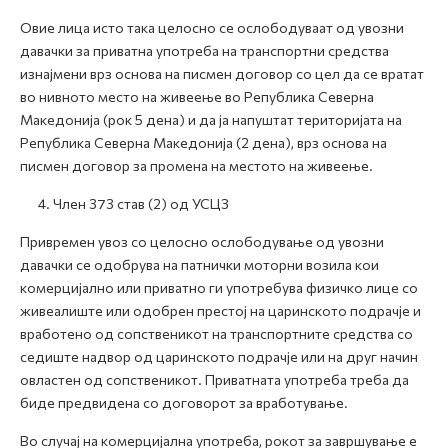
Овие лица исто така целосно се ослободуваат од увозни
давачки за приватна употреба на транспортни средства
изнајмени врз основа на писмен договор со цел да се вратат
во нивното место на живеење во Република Северна
Македонија (рок 5 дена) и да ја напуштат територијата на
Република Северна Македонија (2 дена), врз основа на
писмен договор за промена на местото на живеење.
4. Член 373 став (2) од УСЦЗ
Привремен увоз со целосно ослободување од увозни
давачки се одобрува на патнички моторни возила кои
комерцијално или приватно ги употребува физичко лице со
живеалиште или одобрен престој на царинското подрачје и
вработено од сопственикот на транспортните средства со
седиште надвор од царинското подрачје или на друг начин
овластен од сопственикот. Приватната употреба треба да
биде предвидена со договорот за вработување.
Во случај на комерцијална употреба, рокот за завршување е