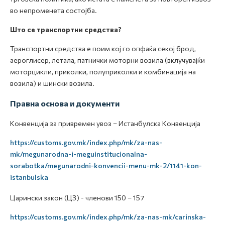
во непроменета состојба.
Што се транспортни средства?
Транспортни средства е поим кој го опфаќа секој брод,
аероглисер, летала, патнички моторни возила (вклучувајќи
моторцикли, приколки, полуприколки и комбинација на
возила) и шински возила.
Правна основа и документи
Конвенција за привремен увоз – Истанбулска Конвенција
https://customs.gov.mk/index.php/mk/za-nas-
mk/megunarodna-i-meguinstitucionalna-
sorabotka/megunarodni-konvencii-menu-mk-2/1141-kon-
istanbulska
Царински закон (ЦЗ) - членови 150 – 157
https://customs.gov.mk/index.php/mk/za-nas-mk/carinska-