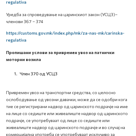
regulativa
Уредба за спроведување на царинскиот закон (УСЦЗ)–
членови 367 – 374
https://customs.gov.mk/index.php/mk/za-nas-mk/carinska-
regulativa
Пропишани услови за привремен увоз на патнички
моторни возила
Член 370 од УСЦЗ
Привремен увоз на транспортни средства, со целосно
ослободување од увозни давачки, може да се одобри кога
тие се регистрирани надвор од царинското подрачје на име
на лице со седиште или живеалиште надвор од царинското
подрачје, се употребуваат од лице со седиште или
живеалиште надвор од царинското подрачје и во случај на
комерцијална употреба се употребуваат исклучиво за