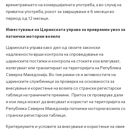
времетраењето на комерцијалната употреба, а во случај на
приватна употреба, рокот за завршување е 6 месеци во
период од 12 месеци.
Известување на Царинската управа за привремен увоз за
патнички моторни возила
Царинската управа како дел од своите законски
надлежности врши контрола на спроведување на
царинските постапки и контрола на стоките кои влегуваат,
излегуваат или транзитираат на територијата на Република
Северна Македонија. Во тие рамки се и активностите на
царинските службеници за проверка на основаноста за
внесување и користење на возила со странски регистарски
таблици на граничните премини. Притоа се проверува дали
и кои лица можат да внесуваат и користат на територијата на
Република Северна Македонија патнички моторни возила со
странски регистарски таблици.
Критериумите и условите за внесување и користење на овие