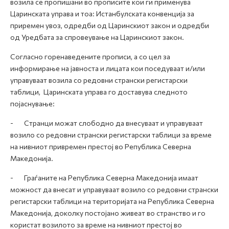
возила се пропишани во прописите кои ги применува
Царинската управа и тоа: Истанбулската конвенција за
приремен увоз, одредби од Царинскиот закон и одредби
од Уредбата за спровеување на Царинскиот закон.
Согласно горенаведените прописи, а со цел за
информирање на јавноста и лицата кои поседуваат и/или
управуваат возила со редовни странски регистарски
таблици, Царинската управа го доставува следното
појаснување:
- Странци можат слободно да внесуваат и управуваат
возило со редовни странски регистарски таблици за време
на нивниот привремен престој во Република Северна
Македонија.
- Граѓаните на Република Северна Македонија имаат
можност да внесат и управуваат возило со редовни странски
регистарски таблици на територијата на Република Северна
Македонија, доколку постојано живеат во странство и го
користат возилото за време на нивниот престој во