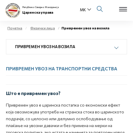
Република Северна Македонија
Царинска управа
Почетна
Физички лица
Привремен увоз на возила
Open s
За нас
ПРИВРЕМЕН УВОЗ НА ВОЗИЛА
Open s
Физички лица
ПРИВРЕМЕН УВОЗ НА ТРАНСПОРТНИ СРЕДСТВА
Open s
Бизнис заедница
Open s
Е-Царина
Што е привремен увоз?
Open s
Медиа центар
Привремен увоз е царинска постапка со економски ефект
која овозможува употреба на странска стока во царинското
Контакт
подрачје, со целосно или делумно ослободување од
плаќање на увозни давачки и без примена на мерки на
Е-Весник
трговска политика, ако истата е наменета за повторен извоз